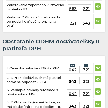
Zaúčtovanie záporného kurzového
563
321
rozdielu -
ID
Vrátenie DPH z daňového úradu
po podaní daňového priznania -
221
343
VBÚ
Obstaranie ODHM dodávateľsky u
platiteľa DPH
1. Cena dodávky bez DPH -
PFA
042
321
2. DPH k dodávke, ak má platiteľ
343
321
nárok na odpočet -
PFA
3. Vedľajšie náklady súvisiace s
042
321
obstaraním -
PFA
4. DPH k vedľajším nákladom, ak
343
321
má platiteľ nárok na odpočet -
ID