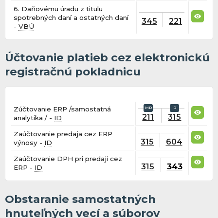
6. Daňovému úradu z titulu
spotrebných daní a ostatných daní
345
221
-
VBÚ
Účtovanie platieb cez elektronickú
registračnú pokladnicu
Zúčtovanie ERP /samostatná
211
315
analytika / -
ID
Zaúčtovanie predaja cez ERP
315
604
výnosy -
ID
Zaúčtovanie DPH pri predaji cez
315
343
ERP -
ID
Obstaranie samostatných
hnuteľných vecí a súborov