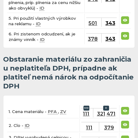
plnenia, príp. plnenia za cenu nižšiu
ako obvyklú) -
ID
5. Pri použití vlastných výrobkov
501
343
na reklamu -
ID
6. Pri zistenom odcudzení, ak je
378
343
známy vinník -
ID
Obstaranie materiálu zo zahraničia
u neplatiteľa DPH, prípadne ak
platiteľ nemá nárok na odpočítanie
DPH
1. Cena materiálu -
PFA
,
ZV
111
321
471
2. Clo -
ID
111
379
3. DPH vyrobudená celnicou -