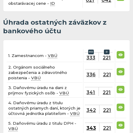
obstarávacej cene -
ID
Úhrada ostatných záväzkov z
bankového účtu
1. Zamestnancom -
VBÚ
333
221
2. Orgánom sociálneho
zabezpečenia a zdravotného
336
221
poistenia -
VBÚ
3. Daňovému úradu na dani z
341
221
príjmov fyzických osôb -
VBÚ
4. Daňovému úradu z titulu
ostatných priamych daní, ktorých je
342
221
účtovná jednotka platiteľom -
VBÚ
5. Daňovému úradu z titulu DPH -
343
221
VBÚ