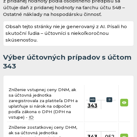
z pridanej hodnoty podľa osobitného predpisu sa
účtuje daň z pridanej hodnoty na ťarchu účtu 548 –
Ostatné náklady na hospodársku činnosť.
Obsah tejto stránky nie je generovaný z AI. Písali ho
skutoční ľudia – účtovníci s niekoľkoročnou
skúsenosťou.
Výber účtovných prípadov s účtom
343
Zníženie vstupnej ceny DNM, ak
sa účtovná jednotka
zaregistrovala za platiteľa DPH a
343
uplatňuje si nárok na odpočet
podľa zákona o DPH (DPH na
vstupe) -
ID
Zníženie zostatkovej ceny DHM,
ak sa účtovná jednotka
343
052