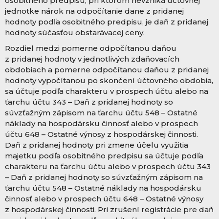
osobitného predpisu, pri ktorom nevzniká účtovnej
jednotke nárok na odpočítanie dane z pridanej
hodnoty podľa osobitného predpisu, je daň z pridanej
hodnoty súčasťou obstarávacej ceny.
Rozdiel medzi pomerne odpočítanou daňou
z pridanej hodnoty v jednotlivých zdaňovacích
obdobiach a pomerne odpočítanou daňou z pridanej
hodnoty vypočítanou po skončení účtovného obdobia,
sa účtuje podľa charakteru v prospech účtu alebo na
ťarchu účtu 343 – Daň z pridanej hodnoty so
súvzťažným zápisom na ťarchu účtu 548 – Ostatné
náklady na hospodársku činnosť alebo v prospech
účtu 648 – Ostatné výnosy z hospodárskej činnosti.
Daň z pridanej hodnoty pri zmene účelu využitia
majetku podľa osobitného predpisu sa účtuje podľa
charakteru na ťarchu účtu alebo v prospech účtu 343
– Daň z pridanej hodnoty so súvzťažným zápisom na
ťarchu účtu 548 – Ostatné náklady na hospodársku
činnosť alebo v prospech účtu 648 – Ostatné výnosy
z hospodárskej činnosti. Pri zrušení registrácie pre daň