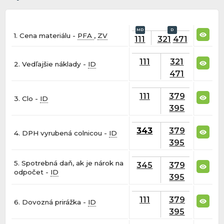
1. Cena materiálu -
PFA
,
ZV
111
321
471
111
321
2. Vedľajšie náklady -
ID
471
111
379
3. Clo -
ID
395
343
379
4. DPH vyrubená colnicou -
ID
395
5. Spotrebná daň, ak je nárok na
345
379
odpočet -
ID
395
111
379
6. Dovozná prirážka -
ID
395