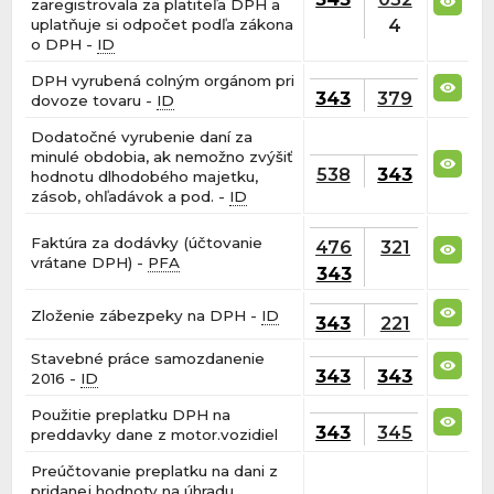
zaregistrovala za platiteľa DPH a
4
uplatňuje si odpočet podľa zákona
o DPH -
ID
DPH vyrubená colným orgánom pri
343
379
dovoze tovaru -
ID
Dodatočné vyrubenie daní za
minulé obdobia, ak nemožno zvýšiť
538
343
hodnotu dlhodobého majetku,
zásob, ohľadávok a pod. -
ID
Faktúra za dodávky (účtovanie
476
321
vrátane DPH) -
PFA
343
Zloženie zábezpeky na DPH -
ID
343
221
Stavebné práce samozdanenie
343
343
2016 -
ID
Použitie preplatku DPH na
343
345
preddavky dane z motor.vozidiel
Preúčtovanie preplatku na dani z
pridanej hodnoty na úhradu