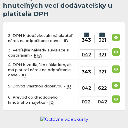
hnuteľných vecí dodávateľsky u
platiteľa DPH
2. DPH k dodávke, ak má platiteľ
343
321
nárok na odpočítanie dane -
ID
3. Vedľajšie náklady súvisiace s
042
321
obstaraním -
PFA
4. DPH k vedľajším nákladom, ak
má platiteľ nárok na odpočítanie
343
321
dane -
ID
5. Dovoz vlastnou dopravou -
ID
042
622
6. Prevod do dlhodobého
022
042
hmotného majetku -
ID