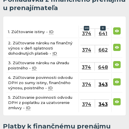
u prenajímateľa
1. Zúčtovanie istiny -
ID
374
641
2. Zúčtovanie nároku na finančný
výnos v deň splatnosti
374
662
dohodnutých platieb -
ID
3. Zúčtovanie nároku na úhradu
374
648
poistného -
ID
4. Zúčtovanie povinnosti odvodu
DPH zo sumy istiny, finančného
374
343
výnosu, poistného -
ID
5. Zúčtovanie povinnosti odvodu
DPH z poplatku za uzatvorenie
374
343
zmluvy -
ID
Platby k finančnému prenájmu