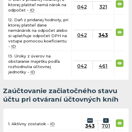
ktorej platiteľ nemá nárok na
042
321
odpočet -
ID
12. Daň z pridanej hodnoty, pri
ktorej platiteľ dane
nemánárok na odpočet alebo
042
343
si uplatňuje odpočet DPH na
vstupe pomocou koeficientu
-
ID
13. Úroky z úverov na
obstaranie majetku podľa
042
461
rozhodnutia účtovnej
jednotky -
ID
Zaúčtovanie začiatočného stavu
účtu pri otváraní účtovných kníh
1. Aktívny zostatok -
ID
343
701