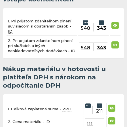
1. Pri prijatom zdaniteľnom plnení
súvisiacom s obstaraním zásob -
548
343
ID
2. Pri prijatom zdaniteľnom plnení
pri službách a iných
548
343
neskladovateľných dodávkach -
ID
Nákup materiálu v hotovosti u
platiteľa DPH s nárokom na
odpočítanie DPH
1. Celková zaplatená suma -
VPD
211
2. Cena materiálu -
ID
111