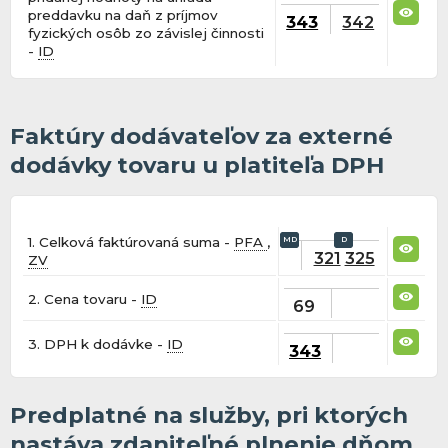
preddavku na daň z príjmov
343
342
fyzických osôb zo závislej činnosti
-
ID
Faktúry dodávateľov za externé
dodávky tovaru u platiteľa DPH
1. Celková faktúrovaná suma -
PFA
,
321
325
ZV
2. Cena tovaru -
ID
69
3. DPH k dodávke -
ID
343
Predplatné na služby, pri ktorých
nastáva zdaniteľné plnenie dňom