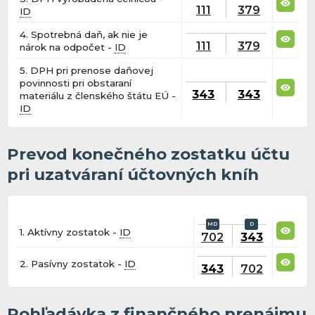
111
379
ID
4. Spotrebná daň, ak nie je
111
379
nárok na odpočet -
ID
5. DPH pri prenose daňovej
povinnosti pri obstaraní
343
343
materiálu z členského štátu EÚ -
ID
Prevod konečného zostatku účtu
pri uzatváraní účtovných kníh
1. Aktívny zostatok -
ID
702
343
2. Pasívny zostatok -
ID
343
702
Pohľadávka z finančného prenájmu