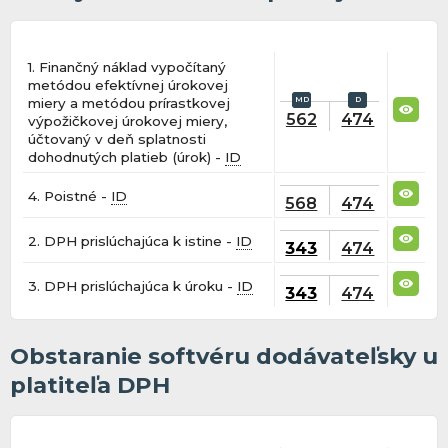
1. Finančný náklad vypočítaný
metódou efektívnej úrokovej
miery a metódou prírastkovej
562
474
výpožičkovej úrokovej miery,
účtovaný v deň splatnosti
dohodnutých platieb (úrok) -
ID
4. Poistné -
ID
568
474
2. DPH prislúchajúca k istine -
ID
343
474
3. DPH prislúchajúca k úroku -
ID
343
474
Obstaranie softvéru dodávateľsky u
platiteľa DPH