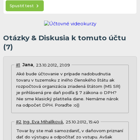
Spustiť test
Otázky & Diskusia k tomuto účtu
(7)
#1
Jana
23.10.2012, 21:09
Aké bude účtovanie v prípade nadobudnutia
tovaru v tuzemsku z iného členského štátu ak
rozpočtová organizácia zriadená štátom (MS SR)
je prihlásená pre daň podľa § 7 zákona o DPH?
Nie sme klasický platitelia dane. Nemáme nárok
na odpočet DPH. Poraďte :o))
#2
Ing. Eva Mihalíková
25.10.2012, 15:40
Tovar by ste mali samozdaniť, v daňovom priznaní
dať do výstupu a odpočítať zo vstupu. Avšak