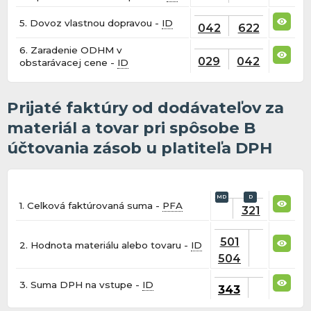
5. Dovoz vlastnou dopravou -
ID
042
622
6. Zaradenie ODHM v
029
042
obstarávacej cene -
ID
Prijaté faktúry od dodávateľov za
materiál a tovar pri spôsobe B
účtovania zásob u platiteľa DPH
1. Celková faktúrovaná suma -
PFA
321
501
2. Hodnota materiálu alebo tovaru -
ID
504
3. Suma DPH na vstupe -
ID
343