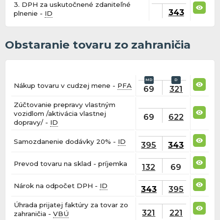
3. DPH za uskutočnené zdaniteľné
343
plnenie -
ID
Obstaranie tovaru zo zahraničia
Nákup tovaru v cudzej mene -
PFA
69
321
Zúčtovanie prepravy vlastným
vozidlom /aktivácia vlastnej
69
622
dopravy/ -
ID
Samozdanenie dodávky 20% -
ID
395
343
Prevod tovaru na sklad - príjemka
132
69
Nárok na odpočet DPH -
ID
343
395
Úhrada prijatej faktúry za tovar zo
321
221
zahraničia -
VBÚ