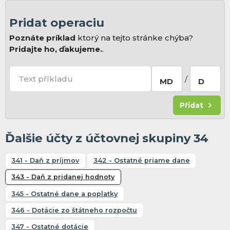
Pridat operaciu
Poznáte príklad
ktorý na tejto stránke chýba?
Pridajte ho, ďakujeme.
.
Text příkladu
/
MD
D
Přidat
Ďalšie účty z účtovnej skupiny 34
341 - Daň z príjmov
342 - Ostatné priame dane
343 - Daň z pridanej hodnoty
345 - Ostatné dane a poplatky
346 - Dotácie zo štátneho rozpočtu
347 - Ostatné dotácie