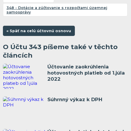
348 - Dotácie a zúčtovanie s rozpočtami územnej
samosprávy
« Späť na celú účtovnú osnovu
O Účtu 343 píšeme také v těchto
článcích
Účtovanie zaokrúhlenia
hotovostných platieb od 1.júla
2022
Súhrnný výkaz k DPH