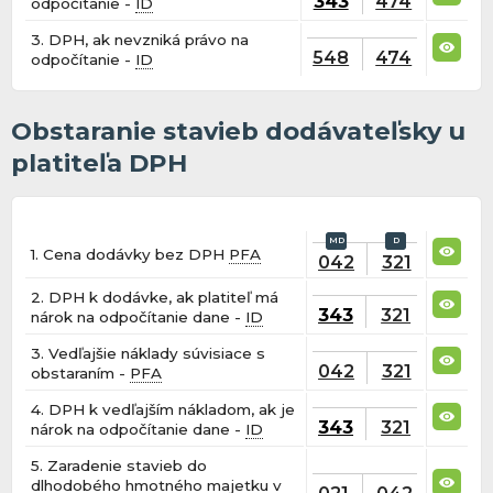
343
474
odpočítanie -
ID
3. DPH, ak nevzniká právo na
548
474
odpočítanie -
ID
Obstaranie stavieb dodávateľsky u
platiteľa DPH
1. Cena dodávky bez DPH
PFA
042
321
2. DPH k dodávke, ak platiteľ má
343
321
nárok na odpočítanie dane -
ID
3. Vedľajšie náklady súvisiace s
042
321
obstaraním -
PFA
4. DPH k vedľajším nákladom, ak je
343
321
nárok na odpočítanie dane -
ID
5. Zaradenie stavieb do
dlhodobého hmotného majetku v
021
042