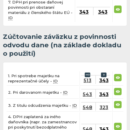
7. DPH pri prenose daňovej
povinnosti pri obstaraní
343
343
materiálu z členského štátu EÚ -
ID
Zúčtovanie záväzku z povinnosti
odvodu dane (na základe dokladu
o použití)
1. Pri spotrebe majetku na
513
343
reprezentačné účely -
ID
2. Pri darovanom majetku -
ID
543
343
3. Z titulu odcudzenia majetku -
ID
548
323
4. DPH zaplatená za iného
daňovníka (napr. za zamestnancov
pri poskytnutí bezodplatného
548
343