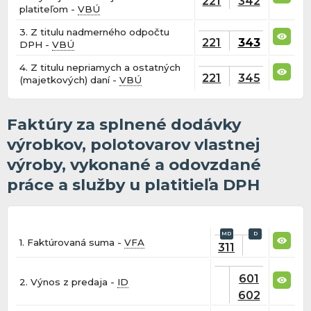
221
342
platiteľom -
VBÚ
3. Z titulu nadmerného odpočtu
221
343
DPH -
VBÚ
4. Z titulu nepriamych a ostatných
221
345
(majetkových) daní -
VBÚ
Faktúry za splnené dodávky
výrobkov, polotovarov vlastnej
výroby, vykonané a odovzdané
práce a služby u platitieľa DPH
1. Faktúrovaná suma -
VFA
311
601
2. Výnos z predaja -
ID
602