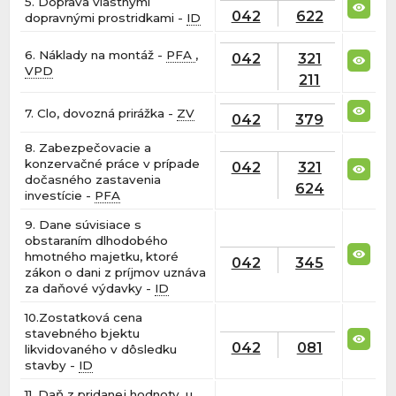
5. Doprava vlastnými
042
622
dopravnými prostridkami -
ID
6. Náklady na montáž -
PFA
,
042
321
VPD
211
7. Clo, dovozná prirážka -
ZV
042
379
8. Zabezpečovacie a
konzervačné práce v prípade
042
321
dočasného zastavenia
624
investície -
PFA
9. Dane súvisiace s
obstaraním dlhodobého
hmotného majetku, ktoré
042
345
zákon o dani z príjmov uznáva
za daňové výdavky -
ID
10.Zostatková cena
stavebného bjektu
042
081
likvidovaného v dôsledku
stavby -
ID
11. Daň z pridanej hodnoty, u