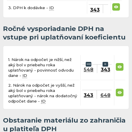
3. DPH k dodávke -
ID
343
Ročné vysporiadanie DPH na
vstupe pri uplatňovaní koeficientu
1. Nárok na odpočet je nižší, než
aký bol v priebehu roka
548
343
uplatňovaný - povinnosť odvodu
dane -
ID
2. Nárok na odpočet je vyšší, než
aký bol v priebehu roka
343
648
uplatňovaný - nárok na dodatočný
odpočet dane -
ID
Obstaranie materiálu zo zahraničia
u platiteľa DPH