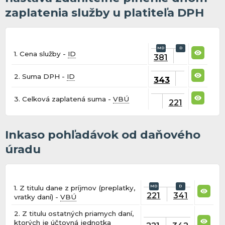
zaplatenia služby u platiteľa DPH
1. Cena služby -
ID
381
2. Suma DPH -
ID
343
3. Celková zaplatená suma -
VBÚ
221
Inkaso pohľadávok od daňového
úradu
1. Z titulu dane z príjmov (preplatky,
221
341
vratky daní) -
VBÚ
2. Z titulu ostatných priamych daní,
ktorých je účtovná jednotka