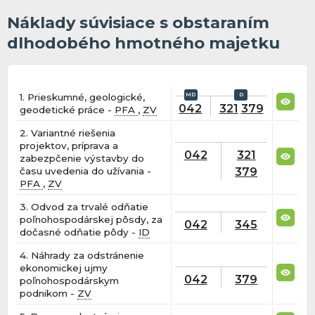
Náklady súvisiace s obstaraním
dlhodobého hmotného majetku
1. Prieskumné, geologické,
042
321
379
geodetické práce -
PFA
,
ZV
2. Variantné riešenia
projektov, príprava a
042
321
zabezpčenie výstavby do
379
času uvedenia do užívania -
PFA
,
ZV
3. Odvod za trvalé odňatie
poľnohospodárskej pôsdy, za
042
345
dočasné odňatie pôdy -
ID
4. Náhrady za odstránenie
ekonomickej ujmy
042
379
poľnohospodárskym
podnikom -
ZV