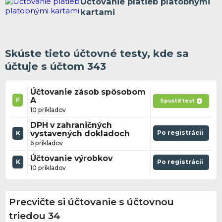
Účtovanie platieb platobnými
kartami
Skúste tieto účtovné testy, kde sa
účtuje s účtom 343
Účtovanie zásob spôsobom
A
F
Spustiť test
10 príkladov
DPH v zahraničných
vystavených dokladoch
Po registrácii
K
6 príkladov
Účtovanie výrobkov
K
Po registrácii
10 príkladov
Precvičte si účtovanie s účtovnou
triedou 34