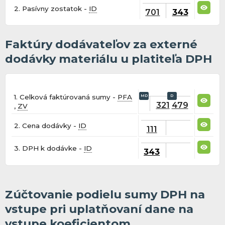
2. Pasívny zostatok -
ID
701
343
Faktúry dodávateľov za externé
dodávky materiálu u platiteľa DPH
1. Celková faktúrovaná sumy -
PFA
321
479
,
ZV
2. Cena dodávky -
ID
111
3. DPH k dodávke -
ID
343
Zúčtovanie podielu sumy DPH na
vstupe pri uplatňovaní dane na
vstupe koeficientom