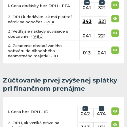
1. Cena dodávky bez DPH -
PFA
041
321
2. DPH k dodávke, ak má platiteľ
343
321
nárok na odpočet -
PFA
3. Vedľajšie náklady súvisiace s
041
221
obstaraním -
VBÚ
4. Zaradenie obstarávaného
softvéru do dlhodobého
013
041
nehmotného majetku -
ID
Zúčtovanie prvej zvýšenej splátky
pri finančnom prenájme
1. Cena bez DPH -
ID
042
474
2. DPH, ak vzniká právo na