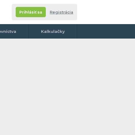
Prihlásiť sa
Registrácia
ovníctva
Kalkulačky