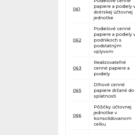
Podielové cenné
papiere a podiely 
061
dcérskej účtovnej
jednotke
Podielové cenné
papiere a podiely 
062
podnikoch s
podstatným
vplyvom
Realizovateľné
063
cenné papiere a
podiely
Dlhové cenné
065
papiere držané do
splatnosti
Pôžičky účtovnej
jednotke v
066
konsolidovanom
celku