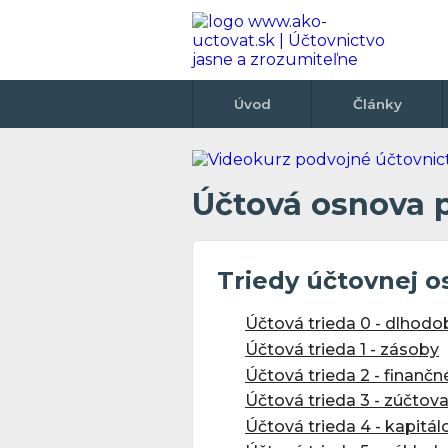
Úvod
Články
Účtová osnova 
Triedy účtovnej o
Účtová trieda 0 - dlhod
Účtová trieda 1 - zásoby
Účtová trieda 2 - finančn
Účtová trieda 3 - zúčtov
Účtová trieda 4 - kapitá