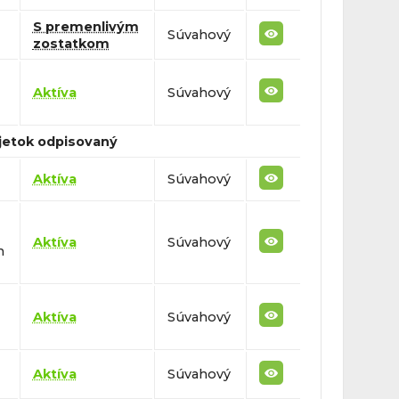
S premenlivým
Súvahový
zostatkom
Aktíva
Súvahový
jetok odpisovaný
Aktíva
Súvahový
Aktíva
Súvahový
h
Aktíva
Súvahový
Aktíva
Súvahový