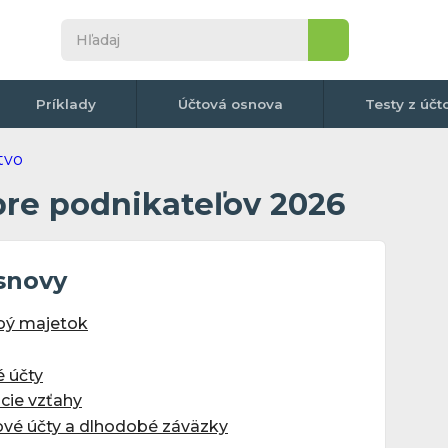
Príklady
Účtová osnova
Testy z účt
pre podnikateľov 2026
snovy
obý majetok
é účty
acie vzťahy
lové účty a dlhodobé záväzky