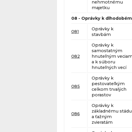
nehmotnému
majetku
08 - Oprávky k dlhodob
Oprávky k
081
stavbám
Oprávky k
samostatným
082
hnuteľným vecia
a k súboru
hnuteľných vecí
Oprávky k
pestovateľkým
085
celkom trvalých
porastov
Oprávky k
základnému stádu
086
a ťažným
zvieratám