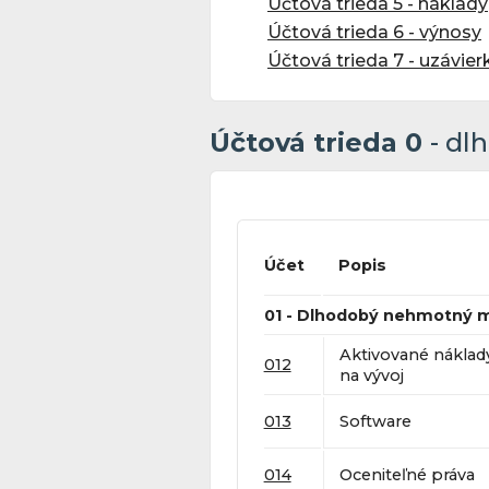
Účtová trieda 5 - náklady
Účtová trieda 6 - výnosy
Účtová trieda 7 - uzávie
Účtová trieda 0
- dl
Účet
Popis
01 - Dlhodobý nehmotný 
Aktivované náklad
012
na vývoj
013
Software
014
Oceniteľné práva