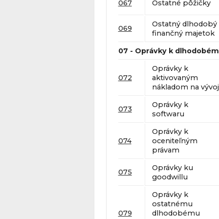
067
Ostatné pôžičky
Ostatný dlhodobý
069
finančný majetok
07 - Oprávky k dlhodob
Oprávky k
072
aktivovaným
nákladom na vývoj
Oprávky k
073
softwaru
Oprávky k
074
oceniteľným
právam
Oprávky ku
075
goodwillu
Oprávky k
ostatnému
079
dlhodobému