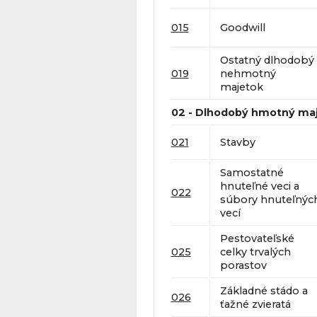
015
Goodwill
Ostatný dlhodobý
019
nehmotný
majetok
02 - Dlhodobý hmotný ma
021
Stavby
Samostatné
hnuteľné veci a
022
súbory hnuteľnýc
vecí
Pestovateľské
025
celky trvalých
porastov
Základné stádo a
026
ťažné zvieratá