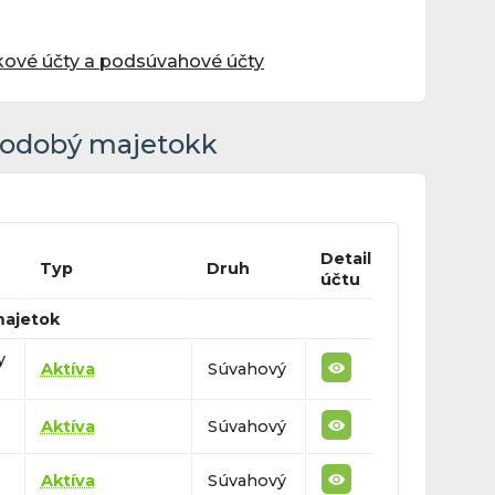
rkové účty a podsúvahové účty
hodobý majetokk
Detail
Typ
Druh
účtu
majetok
y
Aktíva
Súvahový
Aktíva
Súvahový
Aktíva
Súvahový