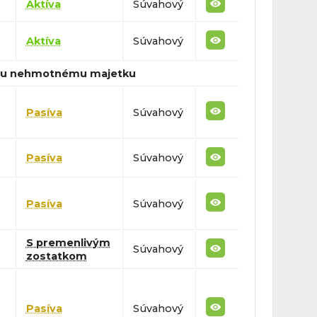
Aktíva
Súvahový
Aktíva
Súvahový
ému nehmotnému majetku
Pasíva
Súvahový
Pasíva
Súvahový
Pasíva
Súvahový
S premenlivým
Súvahový
zostatkom
Pasíva
Súvahový