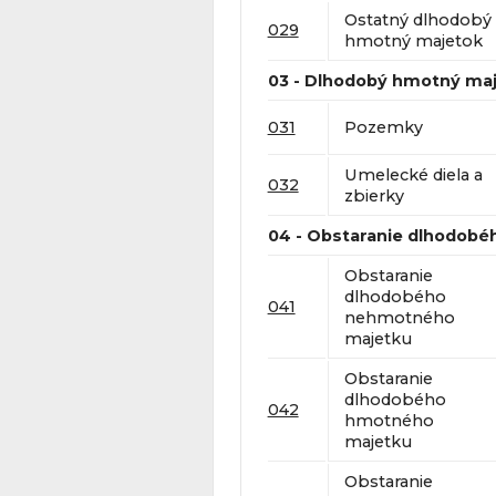
Ostatný dlhodobý
029
hmotný majetok
03 - Dlhodobý hmotný ma
031
Pozemky
Umelecké diela a
032
zbierky
04 - Obstaranie dlhodobé
Obstaranie
dlhodobého
041
nehmotného
majetku
Obstaranie
dlhodobého
042
hmotného
majetku
Obstaranie