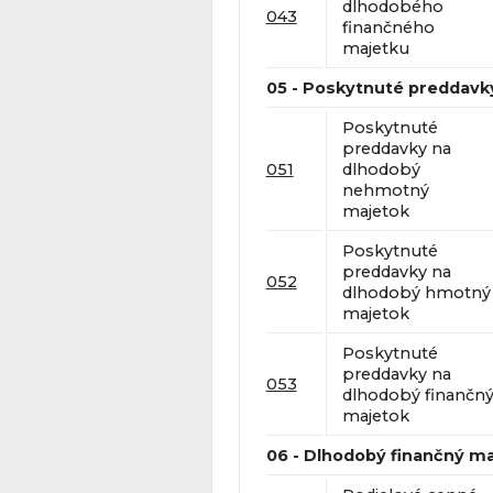
dlhodobého
043
finančného
majetku
05 - Poskytnuté preddavk
Poskytnuté
preddavky na
051
dlhodobý
nehmotný
majetok
Poskytnuté
preddavky na
052
dlhodobý hmotný
majetok
Poskytnuté
preddavky na
053
dlhodobý finančn
majetok
06 - Dlhodobý finančný m