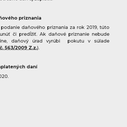
ňového priznania
 podanie daňového priznania za rok 2019, túto
núť či predĺžiť. Ak daňové priznanie nebude
ne, daňový úrad vyrúbi pokutu v súlade
č. 563/2009 Z.z.
).
aplatených daní
020.