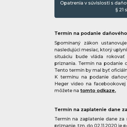
Opatrenia v súvislosti s daň
§ 21
Termín na podanie daňového 
Spomínaný zákon ustanovuje
nasledujúci mesiac, ktorý upl
situáciu bude vláda rokova
priznania. Termín na podanie 
Tento termín by mal byť oficiá
K termínu na podanie daňových
Heger video na facebookovej s
môžete na
tomto odkaze.
Termín na zaplatenie dane za
Termín na zaplatenie dane za
priznanie, tzn. do 02.11.2020 je 