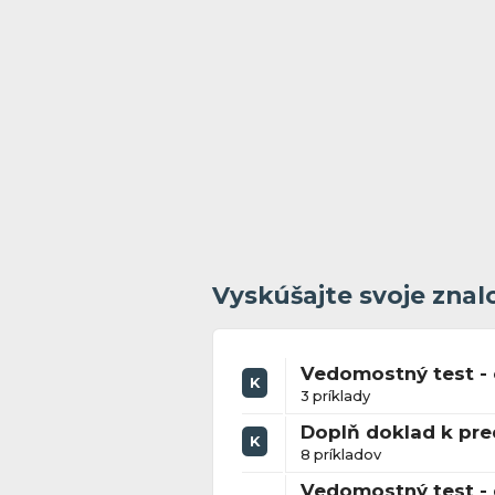
Vyskúšajte svoje znal
Vedomostný test - 
K
3 príklady
Doplň doklad k pre
K
8 príkladov
Vedomostný test - 