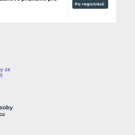
Po registrácii
osoby
ku