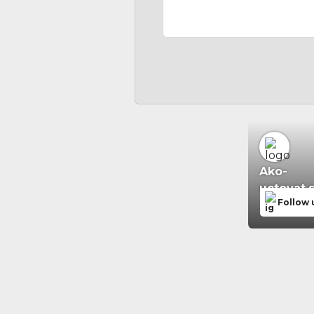
Ako-
uctovat.
Follow 