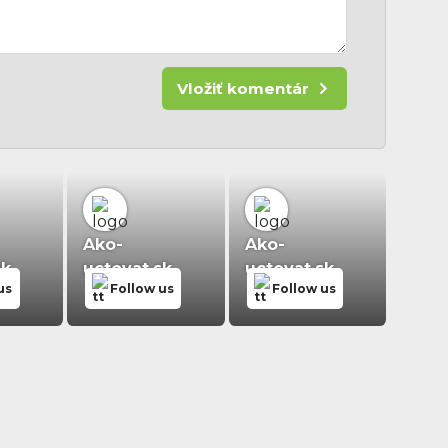
Vložiť komentár
Ako-
Ako-
sk
uctovat.sk
uctovat.sk
us
Follow us
Follow us