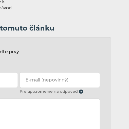
e k
návod
k tomuto článku
ďte prvý
E-mail
(nepovinný)
Pre upozornenie na odpoveď