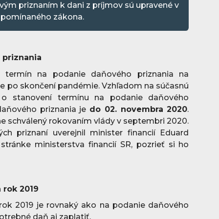
ovým priznaním k dani z príjmov sú upravené v
 spomínaného zákona.
priznania
 termín na podanie daňového priznania na
ynie po skončení pandémie. Vzhľadom na súčasnú
ť o stanovení termínu na podanie daňového
daňového priznania je
do 02. novembra 2020
.
lne schválený rokovaním vlády v septembri 2020.
 priznaní uverejnil minister financií Eduard
tránke ministerstva financií SR, pozrieť si ho
 rok 2019
 rok 2019 je rovnaký ako na podanie daňového
potrebné daň aj zaplatiť.