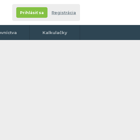
Prihlásiť sa
Registrácia
ovníctva
Kalkulačky