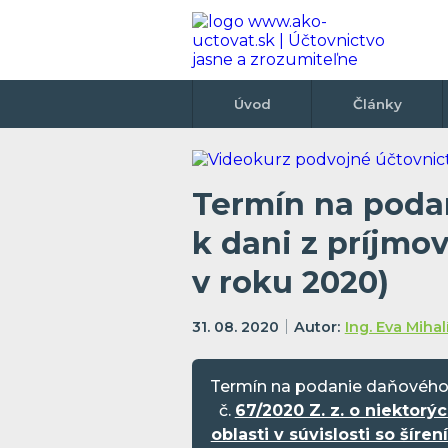
Úvod
Články
Termín na poda
k dani z príjmo
v roku 2020)
31. 08. 2020
Ing. Eva Miha
Termín na podanie daňového 
č.
67/2020 Z. z. o niektor
oblasti v súvislosti so šír