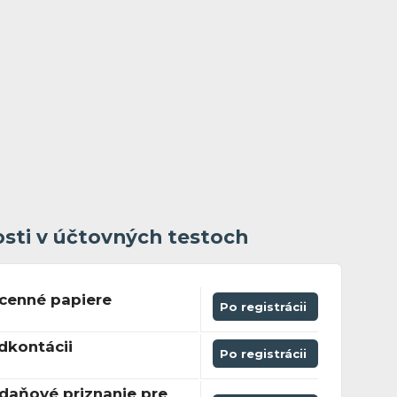
osti v účtovných testoch
cenné papiere
Po registrácii
dkontácii
Po registrácii
daňové priznanie pre