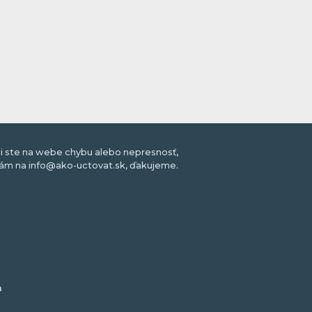
li ste na webe chybu alebo nepresnosť,
nám na info@ako-uctovat.sk, ďakujeme.
m