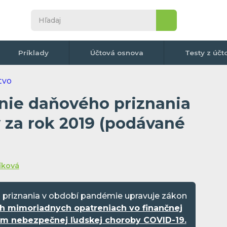
Príklady
Účtová osnova
Testy z účt
nie daňového priznania
v za rok 2019 (podávané
líková
priznania v období pandémie upravuje zákon
ých mimoriadnych opatreniach vo finančnej
ením nebezpečnej ľudskej choroby COVID-19.