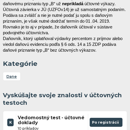
daňovému priznaniu typ „B“ už 
neprikladá
 účtovné výkazy. 
Účtovná závierka v JÚ (UZFOv14) je už samostatným podaním. 
Podáva sa zvlášť a nie je nutné podať ju spolu s daňovým 
priznaním, je však nutné dodržať termín do 01 .04. 20
19. 
Rovnako je to aj v prípade, že daňovník účtoval v sústave 
podvojného účtovníctva. 
Daňovník, ktorý uplatňoval výdavky percentom z príjmov alebo 
viedol daňovú evidenciu podľa § 6 ods. 14 a 15 ZDP podáva 
daňové priznanie typ „B“ bez účtovných výkazov.
Kategórie
Dane
Vyskúšajte svoje znalosti v účtovných
testoch
Vedomostný test - účtovné
doklady
Po registrácii
K
10 príkladov