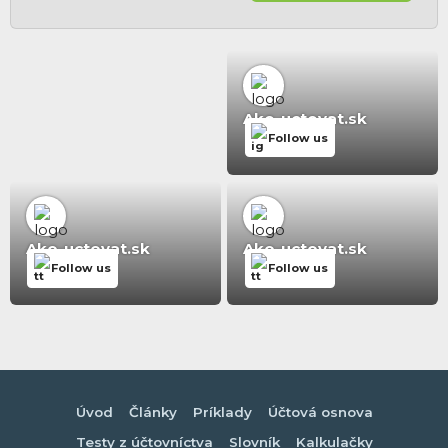
Ako-uctovat.sk
Follow us
Ako-uctovat.sk
Ako-uctovat.sk
Follow us
Follow us
Úvod
Články
Príklady
Účtová osnova
Testy z účtovníctva
Slovník
Kalkulačky