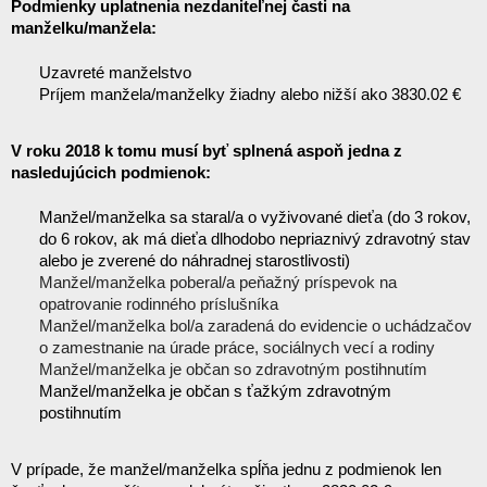
Podmienky uplatnenia nezdaniteľnej časti na 
manželku/manžela:
Uzavreté manželstvo
Príjem manžela/manželky žiadny alebo nižší ako 3830.02 €
V roku 2018 k tomu musí byť splnená aspoň jedna z 
nasledujúcich podmienok:
Manžel/manželka sa staral/a o vyživované dieťa (do 3 rokov, 
do 6 rokov, ak má dieťa dlhodobo nepriaznivý zdravotný stav 
alebo je zverené do náhradnej starostlivosti)
Manžel/manželka poberal/a peňažný príspevok na
opatrovanie rodinného príslušníka
Manžel/manželka bol/a zaradená do evidencie o uchádzačov
o zamestnanie na úrade práce, sociálnych vecí a rodiny
Manžel/manželka je občan so zdravotným postihnutím
Manžel/manželka je občan s ťažkým zdravotným 
postihnutím
V prípade, že manžel/manželka spĺňa jednu z podmienok len 