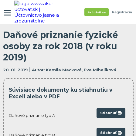
Registrácia
Prihlásiť sa
Daňové priznanie fyzické
osoby za rok 2018 (v roku
2019)
20. 01. 2019
Kamila Macková, Eva Mihalíková
Súvisiace dokumenty ku stiahnutiu v
Exceli alebo v PDF
Stiahnuť
Daňové priznanie typ A
Stiahnuť
Daňové priznanie typ B