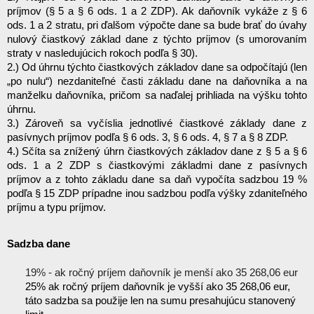
príjmov (§ 5 a § 6 ods. 1 a 2 ZDP). Ak daňovník vykáže z § 6 
ods. 1 a 2 stratu, pri ďalšom výpočte dane sa bude brať do úvahy 
nulový čiastkový základ dane z týchto príjmov (s umorovaním 
straty v nasledujúcich rokoch podľa § 30). 
2.) Od úhrnu týchto čiastkových základov dane sa odpočítajú (len 
„po nulu“) nezdaniteľné časti základu dane na daňovníka a na 
manželku daňovníka, pričom sa naďalej prihliada na výšku tohto 
úhrnu. 
3.) Zároveň sa vyčíslia jednotlivé čiastkové základy dane z 
pasívnych príjmov podľa § 6 ods. 3, § 6 ods. 4, § 7 a § 8 ZDP. 
4.) Sčíta sa znížený úhrn čiastkových základov dane z § 5 a § 6 
ods. 1 a 2 ZDP s čiastkovými základmi dane z pasívnych 
príjmov a z tohto základu dane sa daň vypočíta sadzbou 19 % 
podľa § 15 ZDP prípadne inou sadzbou podľa výšky zdaniteľného 
príjmu a typu príjmov. 
Sadzba dane
19% - ak ročný príjem daňovník je menší ako 35 268,06 eur
25% ak ročný príjem daňovník je vyšší ako 35 268,06 eur, 
táto sadzba sa použije len na sumu presahujúcu stanovený 