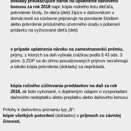
doklady preukazujúce nárok na uplatnenie daňového 
bonusu za rok 2018
 napr. kópia rodného listu dieťaťa, 
potvrdenie školy, že dieťa (deti) žijúce s daňovníkom v 
domácnosti sa sústavne pripravuje na povolanie štúdiom 
alebo potvrdenie príslušného územného úradu o poberaní 
prídavku na vyživované dieťa (deti)
v prípade uplatnenia nároku na zamestnaneckú prémiu,
príjmy, z ktorých sa daň vybrala zrážkou podľa § 43 ods. 3 
písm. l) ZDP sa do úhrnu posudzovaných príjmov nezahrnujú 
a takáto kópia potvrdenia (dokladu) sa neprikladá,
kópia ročného zúčtovania preddavkov na daň za rok 
2018,
 ak bolo vykonané, s doplneným údajom o vysporiadaní 
daňového nedoplatku alebo preplatku alebo daňového bonusu
Prílohy k daňovému priznaniu typ „B“:
kópie všetkých potvrdení
 (dokladov) o 
príjmoch zo závislej 
činnosti,