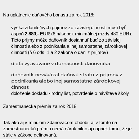
Na uplatnenie daňového bonusu za rok 2018:
výška zdaniteľných príjmov zo závislej činnosti musí byť 
aspoň 
2 880,- EUR
 (6 násobok minimálnej mzdy 480 EUR). 
Tieto príjmy môže daňovník dosiahnuť buď zo závislej 
činnosti alebo z podnikania a inej samostatnej zárobkovej 
činnosti (§ 6 ods. 1 a 2 zákona o dani z príjmov)
dieťa vyživované v domácnosti daňovníka
daňovník nevykázal daňovú stratu z príjmov z
podnikania alebo inej samostatne zárobkovej
činnosti
doloženie dokladu - rodný list, potvrdenie o návšteve školy
Zamestnanecká prémia za rok 2018
Tak ako aj v minulom zdaňovacom období, aj v tomto na 
zamestnaneckú prémiu nemá nárok nikto aj napriek tomu, že je 
stále v zákone definovaná.