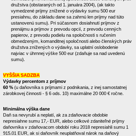
družstva (obstaraných od 1. januára 2004), (ak takto 
vymedzené príjmy znížené o výdavky sumu 500 eur 
presiahnu, do základu dane sa zahrnú len príjmy nad túto 
ustanovenú sumu). Pri súčasnom dosiahnutí príjmov z 
prenájmu a príjmov z prevodu opcií, z prevodu cenných 
papierov, z prevodu podielu na spoločnosti s ručením 
obmedzeným, komanditnej spoločnosti alebo členských práv 
družstva znížených o výdavky, sa uplatní oslobodenie 
najviac v úhrnnej výške 500 eur (zdaňuje sa nad uvedenú 
sumu).
VYŠŠIA SADZBA
Výdavky percentom z príjmov
60 %
 (u daňovníka s príjmami z podnikania, z inej samostatnej 
zárobkovej činnosti - § 6 ods. 10) maximálne 20 000 € ročne.
Minimálna výška dane
Daň sa nevyrubí a neplatí, ak za zdaňovacie obdobie 
nepresiahne sumu 17,- EUR, alebo celkové zdaniteľné príjmy 
daňovníka v zdaňovacom období roku 2018 nepresiahli sumu 1 
915.01 EUR, ak si daňovník neuplatňoval nárok na daňový 