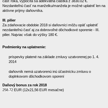
časť roka, vypočíta sa adekvátna čiastka z 38
30.02 €. 
Nezdaniteľnú časť na manželku/manžela je možné uplatniť len na 
aktívne príjmy daňovníka.
III. pilier
Za zdaňovacie obdobie 2018 si daňovníci môžu opäť uplatniť 
nezdaniteľnú časť aj za dobrovoľné dôchodkové sporenie - III. 
pilier. Najviac však do výšky 180 €.
Podmienky na uplatnenie:
príspevky platené na základe zmluvy uzatvorenej po 1. 4. 
20
14 
daňovník nemá uzatvorenú inú účastnícku zmluvu o 
doplnkovom dôchodkovom sporení
Daňový bonus za rok 2018
25
8.72
 EUR (12x21,56 EUR mesačne)