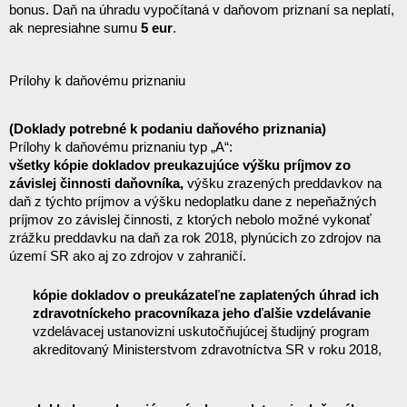
bonus. Daň na úhradu vypočítaná v daňovom priznaní sa neplatí, 
ak nepresiahne sumu 
5 eur
.
Prílohy k daňovému priznaniu
(Doklady potrebné k podaniu daňového priznania)
Prílohy k daňovému priznaniu typ „A“:
všetky kópie dokladov preukazujúce výšku príjmov zo 
závislej činnosti daňovníka,
 výšku zrazených preddavkov na 
daň z týchto príjmov a výšku nedoplatku dane z nepeňažných 
príjmov zo závislej činnosti, z ktorých nebolo možné vykonať 
zrážku preddavku na daň za rok 2018, plynúcich zo zdrojov na 
území SR ako aj zo zdrojov v zahraničí.
kópie dokladov o preukázateľne zaplatených úhrad ich 
zdravotníckeho pracovníka
za jeho ďalšie vzdelávanie 
vzdelávacej ustanovizni uskutočňujúcej študijný program 
akreditovaný Ministerstvom zdravotníctva SR v roku 2018,