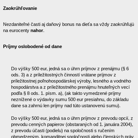
Zaokrúhľovanie
Nezdaniteľné časti aj daňový bonus na dieťa sa vždy zaokrúhľujú 
na eurocenty 
nahor
.
Príjmy oslobodené od dane
Do výšky 500 eur, jedná sa o úhrn príjmov z prenájmu (§ 6 
ods. 3) a z príležitostných činností vrátane príjmov z 
príležitostnej poľnohospodárskej výroby, lesného a vodného 
hospodárstva a z príležitostného prenájmu hnuteľných vecí 
podľa § 8 ods. 1. písm. a), (ak takto vymedzené príjmy 
neznížené o výdavky sumu 500 eur presiahnu, do základu 
dane sa zahrnú len príjmy nad túto ustanovenú sumu).
Do výšky 500 eur, jedná sa o úhrn príjmov z prevodu opcií, z 
prevodu cenných papierov (obstaraných od 1. januára 2004), 
z prevodu účasti (podielu) na spoločnosti s ručením 
obmedzeným, komanditnej spoločnosti alebo členských práv 