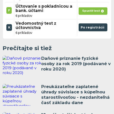
Účtovanie s pokladnicou a
bank. účtami
F
Spustiť test
6 príkladov
Vedomostný test z
účtovníctva
Po registrácii
K
6 príkladov
Prečítajte si tiež
Daňové priznanie fyzické
osoby za rok 2019 (podávané v
roku 2020)
Preukázateľne zaplatené
úhrady súvisiace s kúpeľnou
starostlivosťou - nezdaniteľná
časť základu dane