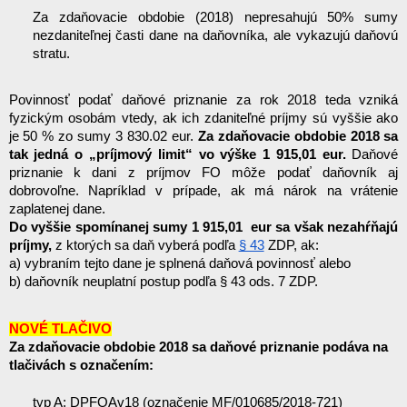
Za zdaňovacie obdobie (2018) nepresahujú 50% sumy 
nezdaniteľnej časti dane na daňovníka, ale vykazujú daňovú 
stratu. 
Povinnosť podať daňové priznanie za rok 2018 teda vzniká 
fyzickým osobám vtedy, ak ich zdaniteľné príjmy sú vyššie ako 
je 50 % zo sumy 3 830.02 eur. 
Za zdaňovacie obdobie 2018 sa 
tak jedná o „príjmový limit“ vo výške 1 915,01 eur. 
Daňové 
priznanie k dani z príjmov FO môže podať daňovník aj 
dobrovoľne. Napríklad v prípade, ak má nárok na vrátenie 
zaplatenej dane.
Do vyššie spomínanej sumy 1 915,01  eur sa však nezahŕňajú 
príjmy,
 z ktorých sa daň vyberá podľa 
§ 43
 ZDP, ak:
a) vybraním tejto dane je splnená daňová povinnosť alebo
b) daňovník neuplatní postup podľa § 43 ods. 7 ZDP.
NOVÉ TLAČIVO
Za zdaňovacie obdobie 2018 sa daňové priznanie podáva na 
tlačivách s označením:
typ A: DPFOAv18 (označenie MF/010685/2018-721)