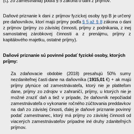
(t.j. zo zamestnania) podľa § 5 zákona o dani z príjmov.
Daňové priznanie k dani z príjmov fyzickej osoby typ B je určený 
pre daňovníkov, ktorí majú príjmy podľa 
§ 5 až § 8
 zákona o dani 
z príjmov (príjmy zo závislej činnosti, príjmy z podnikania, z inej 
samostatnej zárobkovej činnosti a z prenájmu, príjmy z 
kapitálového majetku, ostatné príjmy).
Daňové priznanie sú povinné podať fyzické osoby, ktorých 
príjmy:
Za zdaňovacie obdobie (2018) presahujú 50% sumy 
nezdaniteľnej časti dane na daňovníka (
19
15,01
 €) + ak majú 
príjmy plynúce od zamestnávateľa, ktorý nie je platiteľom 
dane, príjmy zo zdrojov v zahraničí, príjmy, u ktorých nie je 
možné zraziť daň a tiež v prípade, že daňovník nepožiadal 
zamestnávateľa o vykonanie ročného zúčtovania preddavkov 
na daň zo závislej činosti, ďalej je daňové priznanie povinný 
podať zamestnanec, ktorý má príjmy zo závislej činnosti od 
viacerých zamestnávateľov prípadne iné druhy zdaniteľných 
príjmov.