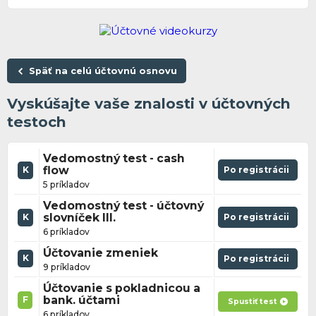
Späť na celú účtovnú osnovu
Vyskúšajte vaše znalosti v účtovných
testoch
Vedomostný test - cash
flow
Po registrácii
K
5 príkladov
Vedomostný test - účtovný
slovníček III.
Po registrácii
K
6 príkladov
Účtovanie zmeniek
K
Po registrácii
9 príkladov
Účtovanie s pokladnicou a
bank. účtami
F
Spustiť test
6 príkladov