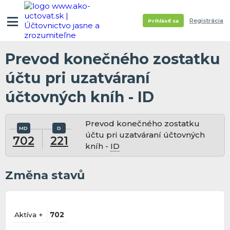
Registrácia
Prihlásiť sa
Prevod konečného zostatku
účtu pri uzatváraní
účtovných kníh - ID
Prevod konečného zostatku
účtu pri uzatváraní účtovných
702
221
kníh -
ID
Změna stavů
Aktíva +
702