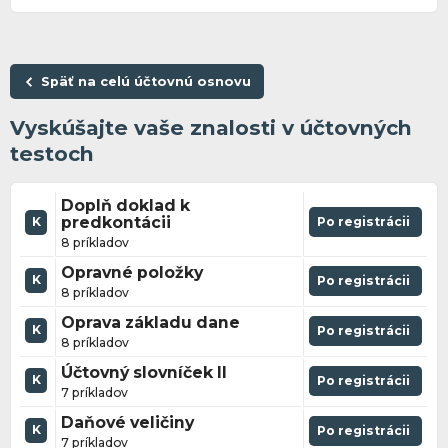
Späť na celú účtovnú osnovu
Vyskúšajte vaše znalosti v účtovných
testoch
Doplň doklad k
predkontácii
Po registrácii
K
8 príkladov
Opravné položky
K
Po registrácii
8 príkladov
Oprava základu dane
K
Po registrácii
8 príkladov
Účtovný slovníček II
K
Po registrácii
7 príkladov
Daňové veličiny
K
Po registrácii
7 príkladov