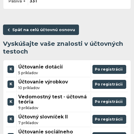
Pasíva +
331
Späť na celú účtovnú osnovu
Vyskúšajte vaše znalosti v účtovných
testoch
Účtovanie dotácií
K
Po registrácii
5 príkladov
Účtovanie výrobkov
K
Po registrácii
10 príkladov
Vedomostný test - účtovná
teória
Po registrácii
K
9 príkladov
Účtovný slovníček II
K
Po registrácii
7 príkladov
Účtovanie sociálneho