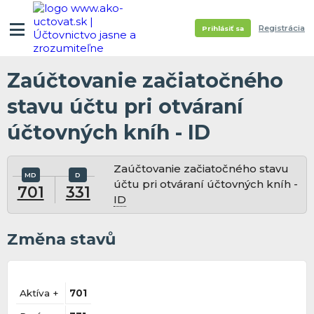
Registrácia
Prihlásiť sa
Zaúčtovanie začiatočného
stavu účtu pri otváraní
účtovných kníh - ID
Zaúčtovanie začiatočného stavu
účtu pri otváraní účtovných kníh -
701
331
ID
Změna stavů
Aktíva +
701