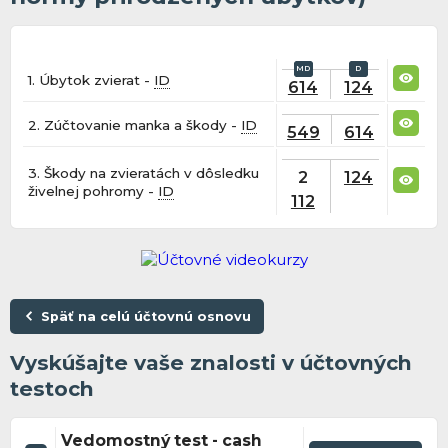
1. Úbytok zvierat -
ID
614
124
2. Zúčtovanie manka a škody -
ID
549
614
3. Škody na zvieratách v dôsledku
2
124
živelnej pohromy -
ID
112
Späť na celú účtovnú osnovu
Vyskúšajte vaše znalosti v účtovných
testoch
Vedomostný test - cash