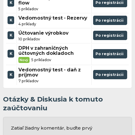
flow
Po registrácii
K
5 príkladov
Vedomostný test - Rezervy
K
Po registrácii
4 príklady
Účtovanie výrobkov
K
Po registrácii
10 príkladov
DPH v zahraničných
účtovných dokladoch
K
Po registrácii
5 príkladov
Nový
Vedomostný test - daň z
príjmov
Po registrácii
K
7 príkladov
Otázky & Diskusia k tomuto
zaúčtovaniu
Zatiaľ žiadny komentár, buďte prvý