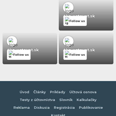
Ako-uctovat.sk
Follow us
Ako-uctovat.sk
Ako-uctovat.sk
Follow us
Follow us
Úvod
Články
Príklady
Účtová osnova
Testy z účtovníctva
Slovník
Kalkulačky
Reklama
Diskusia
Registrácia
Publikovanie
Kontakt