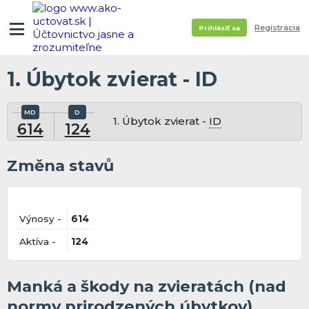
Registrácia
Prihlásiť sa
1. Úbytok zvierat - ID
1. Úbytok zvierat -
ID
614
124
Změna stavů
Výnosy -
614
Aktíva -
124
Manká a škody na zvieratách (nad
normy prirodzených úbytkov)