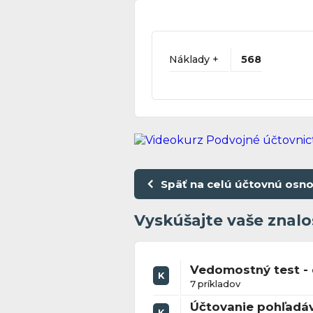
Náklady +
568
Späť na celú účtovnú osn
Vyskúšajte vaše znalo
Vedomostný test - 
K
7 príkladov
Účtovanie pohľadá
K