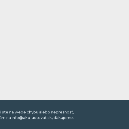
li ste na webe chybu alebo nepresnosť,
nám na info@ako-uctovat.sk, ďakujeme.