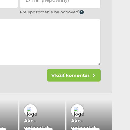
E-mail
(nepovinný)
Pre upozornenie na odpoveď
Vložiť komentár
Ako-
Ako-
sk
uctovat.sk
uctovat.sk