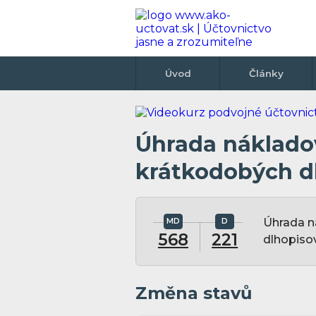
Úvod
Články
Úhrada náklado
krátkodobých d
Úhrada n
568
221
dlhopiso
Změna stavů