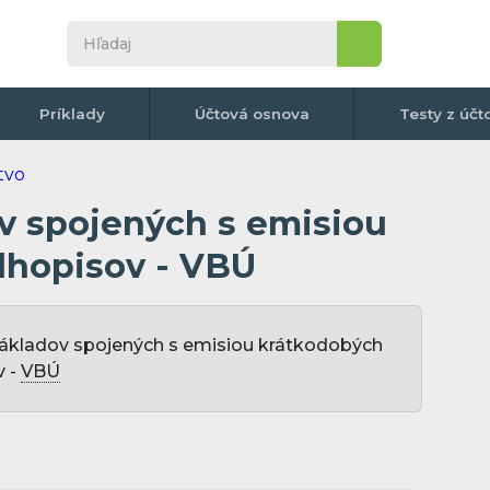
Príklady
Účtová osnova
Testy z účt
v spojených s emisiou
lhopisov - VBÚ
ákladov spojených s emisiou krátkodobých
v -
VBÚ