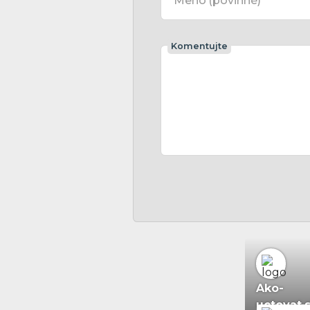
Meno
(povinné)
Komentujte
Ako-
uctovat.