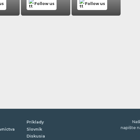
us
Follow us
Follow us
Naš
Príklady
napíšte 
vníctva
Slovník
Diskusia