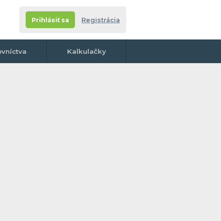
Prihlásiť sa
Registrácia
ovníctva
Kalkulačky