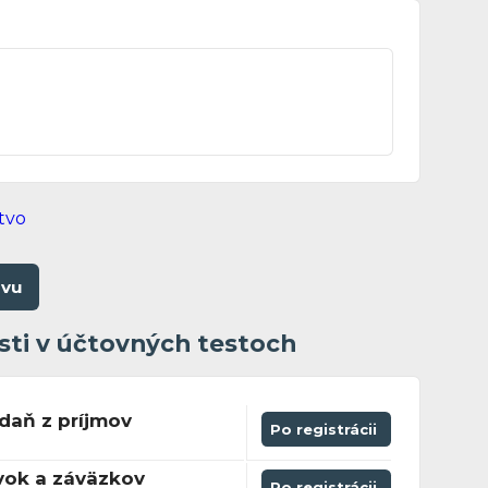
ovu
sti v účtovných testoch
daň z príjmov
Po registrácii
vok a záväzkov
Po registrácii