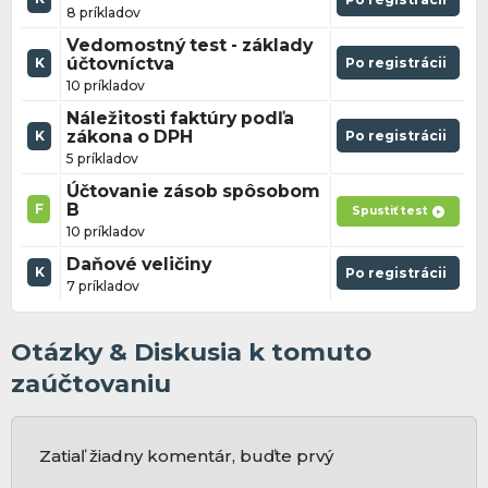
8 príkladov
Vedomostný test - základy
účtovníctva
Po registrácii
K
10 príkladov
Náležitosti faktúry podľa
zákona o DPH
Po registrácii
K
5 príkladov
Účtovanie zásob spôsobom
B
F
Spustiť test
10 príkladov
Daňové veličiny
K
Po registrácii
7 príkladov
Otázky & Diskusia k tomuto
zaúčtovaniu
Zatiaľ žiadny komentár, buďte prvý