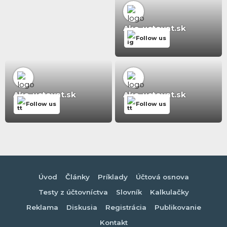
Ako-uctovat.sk
Follow us
Ako-uctovat.sk
Ako-uctovat.sk
Follow us
Follow us
Úvod
Články
Príklady
Účtová osnova
Testy z účtovníctva
Slovník
Kalkulačky
Reklama
Diskusia
Registrácia
Publikovanie
Kontakt