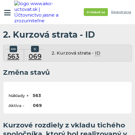
Registrácia
Prihlásiť sa
2. Kurzová strata - ID
2. Kurzová strata -
ID
563
069
Změna stavů
Náklady +
563
Aktíva -
069
Kurzové rozdiely z vkladu tichého
spoločníka, ktorý bol realizovaný v