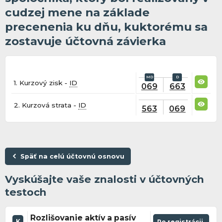
cudzej mene na základe
precenenia ku dňu, kuktorému sa
zostavuje účtovná závierka
1. Kurzový zisk -
ID
069
663
2. Kurzová strata -
ID
563
069
Späť na celú účtovnú osnovu
Vyskúšajte vaše znalosti v účtovných
testoch
Rozlišovanie aktív a pasív
K
Po registrácii