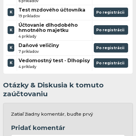
6 príkladov
Test mzdového účtovníka
K
Po registrácii
19 príkladov
Účtovanie dlhodobého
hmotného majetku
Po registrácii
K
4 príklady
Daňové veličiny
K
Po registrácii
7 príkladov
Vedomostný test - Dlhopisy
K
Po registrácii
4 príklady
Otázky & Diskusia k tomuto
zaúčtovaniu
Zatiaľ žiadny komentár, buďte prvý
Pridať komentár