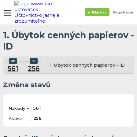
Registrácia
Prihlásiť sa
1. Úbytok cenných papierov -
ID
1. Úbytok cenných papierov -
ID
561
256
Změna stavů
Náklady +
561
Aktíva -
256