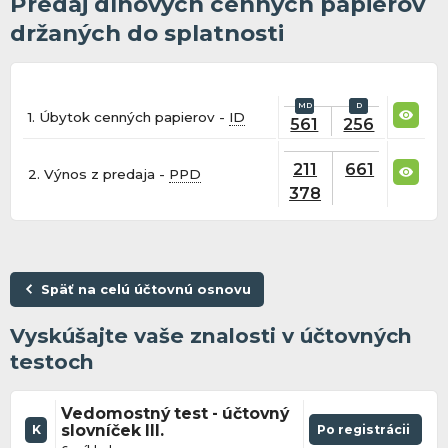
Predaj dlhových cenných papierov
držaných do splatnosti
1. Úbytok cenných papierov -
ID
561
256
211
661
2. Výnos z predaja -
PPD
378
Späť na celú účtovnú osnovu
Vyskúšajte vaše znalosti v účtovných
testoch
Vedomostný test - účtovný
slovníček III.
Po registrácii
K