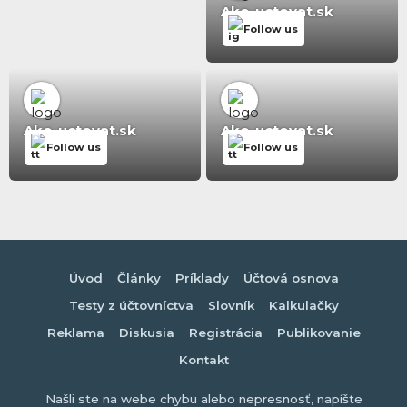
Ako-uctovat.sk
Follow us
Ako-uctovat.sk
Ako-uctovat.sk
Follow us
Follow us
Úvod
Články
Príklady
Účtová osnova
Testy z účtovníctva
Slovník
Kalkulačky
Reklama
Diskusia
Registrácia
Publikovanie
Kontakt
Našli ste na webe chybu alebo nepresnosť, napíšte