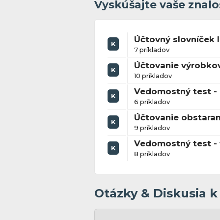
Vyskúšajte vaše znalo
Účtovný slovníček I
K
7 príkladov
Účtovanie výrobko
K
10 príkladov
Vedomostný test - ú
K
6 príkladov
Účtovanie obstaran
K
9 príkladov
Vedomostný test - 
K
8 príkladov
Otázky & Diskusia 