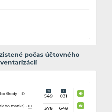
zistené počas účtovného
ventarizácii
ebo škody -
ID
549
031
(alebo manka) -
ID
378
648