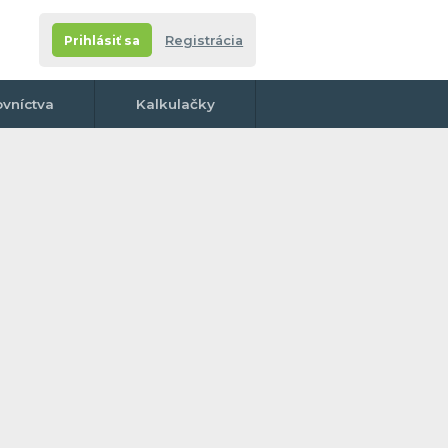
Prihlásiť sa
Registrácia
ovníctva
Kalkulačky