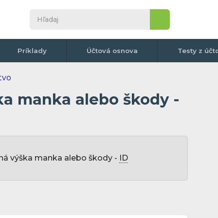
Príklady
Účtová osnova
Testy z účt
ška manka alebo škody -
lená výška manka alebo škody -
ID