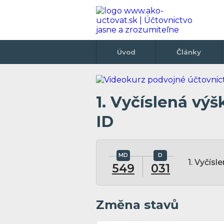
Úvod
Články
1. Vyčíslená vý
ID
1. Vyčís
549
031
Změna stavů