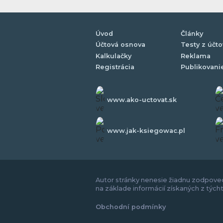
Úvod
Články
Účtová osnova
Testy z účto
Kalkulačky
Reklama
Registrácia
Publikovani
www.ako-uctovat.sk
www.jak-ksiegowac.pl
Autor stránky nenesie žiadnu zodpoved
na základe informácií získaných z tých
Obchodní podmínky