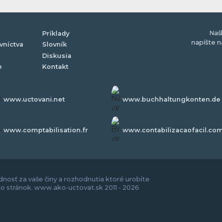
Naš
Príklady
napíšte 
vníctva
Slovník
Diskusia
e
Kontakt
www.uctovani.net
www.buchhaltungkonten.de
www.comptabilisation.fr
www.contabilizacaofacil.co
nosť za vaše činy a rozhodnutia ktoré urobíte
to stránok. www.ako-uctovat.sk 2011 - 2026