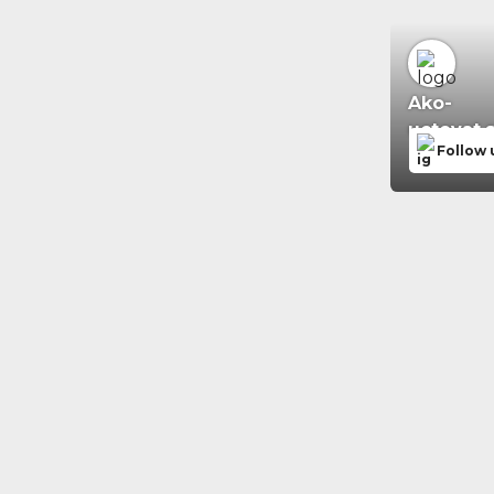
Ako-
uctovat.
Follow 