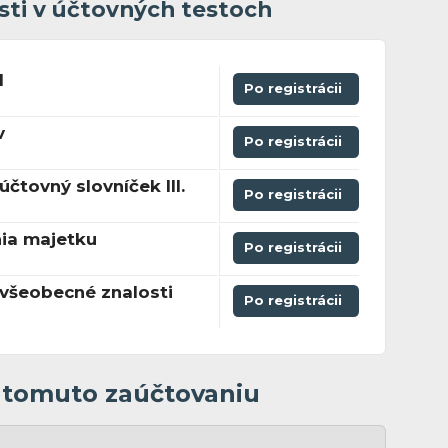
sti v účtovných testoch
I
Po registrácii
v
Po registrácii
čtovný slovníček III.
Po registrácii
ia majetku
Po registrácii
všeobecné znalosti
Po registrácii
k tomuto zaúčtovaniu