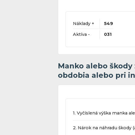
Náklady +
549
Aktíva -
031
Manko alebo škody 
obdobia alebo pri in
1. Vyčíslená výška manka al
2. Nárok na náhradu škody 