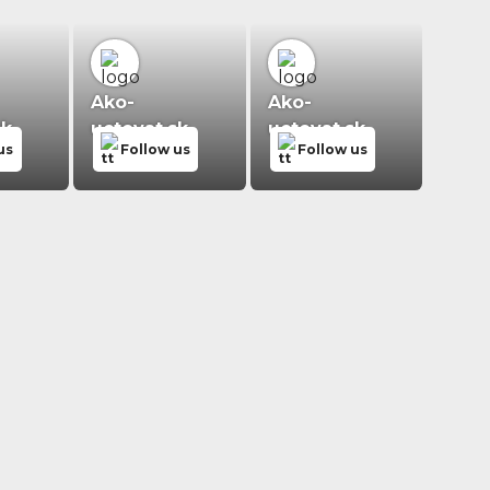
Ako-
Ako-
sk
uctovat.sk
uctovat.sk
us
Follow us
Follow us