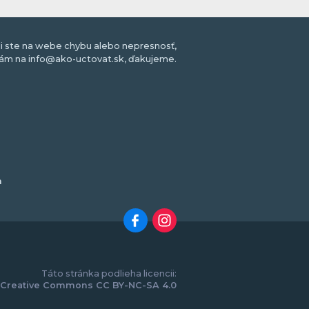
li ste na webe chybu alebo nepresnosť,
nám na info@ako-uctovat.sk, ďakujeme.
m
Táto stránka podlieha licencii:
Creative Commons CC BY-NC-SA 4.0