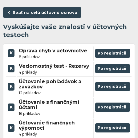
Späť na celú účtovnú osnovu
Vyskúšajte vaše znalosti v účtovných
testoch
Oprava chýb v účtovníctve
K
Po registrácii
8 príkladov
Vedomostný test - Rezervy
K
Po registrácii
4 príklady
Účtovanie pohľadávok a
záväzkov
Po registrácii
K
12 príkladov
Účtovanie s finančnými
účtami
Po registrácii
K
16 príkladov
Účtovanie finančných
výpomocí
Po registrácii
K
4 príklady