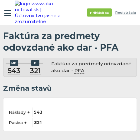
Registrácia
Prihlásiť sa
Faktúra za predmety
odovzdané ako dar - PFA
Faktúra za predmety odovzdané
543
321
ako dar -
PFA
Změna stavů
Náklady +
543
Pasíva +
321