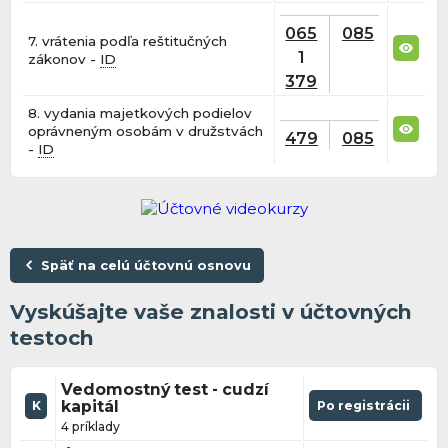
065
085
7. vrátenia podľa reštitučných
1
zákonov -
ID
379
8. vydania majetkových podielov
oprávneným osobám v družstvách
479
085
-
ID
Späť na celú účtovnú osnovu
Vyskúšajte vaše znalosti v účtovných
testoch
Vedomostný test - cudzí
kapitál
Po registrácii
K
4 príklady