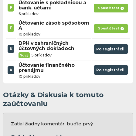
Účtovanie s pokladnicou a
bank. účtami
F
Spustiť test
6 príkladov
Účtovanie zásob spôsobom
A
F
Spustiť test
10 príkladov
DPH v zahraničných
účtovných dokladoch
K
Po registrácii
5 príkladov
Nový
Účtovanie finančného
prenájmu
Po registrácii
K
10 príkladov
Otázky & Diskusia k tomuto
zaúčtovaniu
Zatiaľ žiadny komentár, buďte prvý