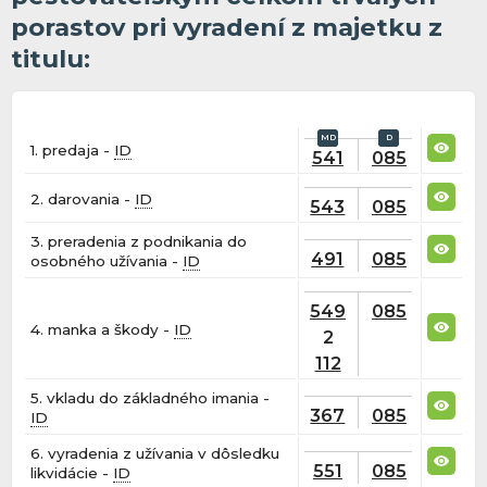
porastov pri vyradení z majetku z
titulu:
1. predaja -
ID
541
085
2. darovania -
ID
543
085
3. preradenia z podnikania do
491
085
osobného užívania -
ID
549
085
4. manka a škody -
ID
2
112
5. vkladu do základného imania -
367
085
ID
6. vyradenia z užívania v dôsledku
551
085
likvidácie -
ID