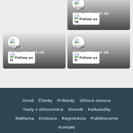
Ako-uctovat.sk
Follow us
Ako-uctovat.sk
Ako-uctovat.sk
Follow us
Follow us
Úvod
Články
Príklady
Účtová osnova
Testy z účtovníctva
Slovník
Kalkulačky
Reklama
Diskusia
Registrácia
Publikovanie
Kontakt