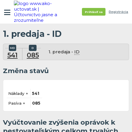
Registrácia
Prihlásiť sa
1. predaja - ID
1. predaja -
ID
541
085
Změna stavů
Náklady +
541
Pasíva +
085
Vyúčtovanie zvýšenia oprávok k
pestovateľským celkom trvalých