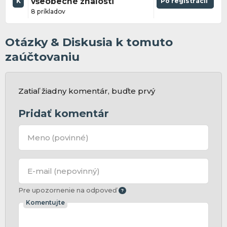
všeobecné znalosti
Po registrácii
K
8 príkladov
Otázky & Diskusia k tomuto
zaúčtovaniu
Zatiaľ žiadny komentár, buďte prvý
Pridať komentár
Meno
(povinné)
E-mail
(nepovinný)
Pre upozornenie na odpoveď
Komentujte