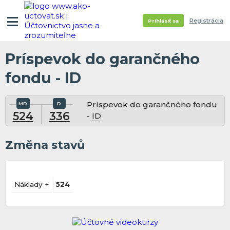
Registrácia
Prihlásiť sa
Príspevok do garančného
fondu - ID
Príspevok do garančného fondu
524
336
-
ID
Změna stavů
Náklady +
524