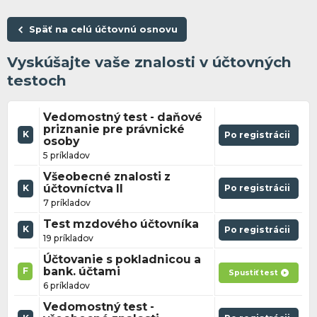
Späť na celú účtovnú osnovu
Vyskúšajte vaše znalosti v účtovných
testoch
Vedomostný test - daňové
priznanie pre právnické
K
Po registrácii
osoby
5 príkladov
Všeobecné znalosti z
účtovníctva II
Po registrácii
K
7 príkladov
Test mzdového účtovníka
K
Po registrácii
19 príkladov
Účtovanie s pokladnicou a
bank. účtami
F
Spustiť test
6 príkladov
Vedomostný test -