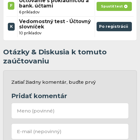
Účtovanie s pokladnicou a
bank. účtami
F
Spustiť test
6 príkladov
Vedomostný test - Účtovný
slovníček
Po registrácii
K
10 príkladov
Otázky & Diskusia k tomuto
zaúčtovaniu
Zatiaľ žiadny komentár, buďte prvý
Pridať komentár
Meno
(povinné)
E-mail
(nepovinný)