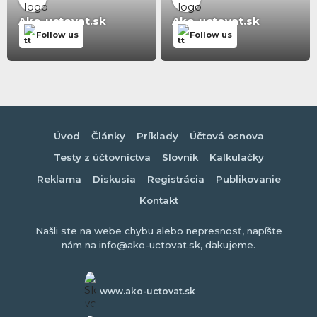
Ako-uctovat.sk
Ako-uctovat.sk
Follow us
Follow us
Úvod
Články
Príklady
Účtová osnova
Testy z účtovníctva
Slovník
Kalkulačky
Reklama
Diskusia
Registrácia
Publikovanie
Kontakt
Našli ste na webe chybu alebo nepresnosť, napíšte
nám na info@ako-uctovat.sk, ďakujeme.
www.ako-uctovat.sk