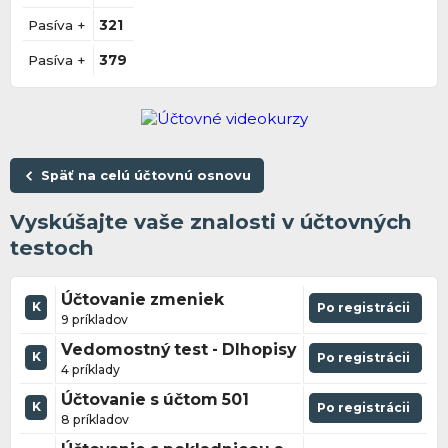
Pasíva +
321
Pasíva +
379
Späť na celú účtovnú osnovu
Vyskúšajte vaše znalosti v účtovných
testoch
Účtovanie zmeniek
K
Po registrácii
9 príkladov
Vedomostný test - Dlhopisy
K
Po registrácii
4 príklady
Účtovanie s účtom 501
K
Po registrácii
8 príkladov