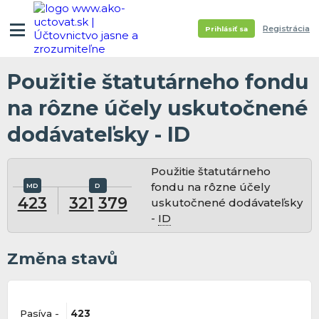
Registrácia
Prihlásiť sa
Použitie štatutárneho fondu
na rôzne účely uskutočnené
dodávateľsky - ID
Použitie štatutárneho
fondu na rôzne účely
423
321
379
uskutočnené dodávateľsky
-
ID
Změna stavů
Pasíva -
423