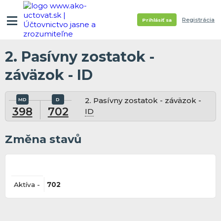
Registrácia
Prihlásiť sa
2. Pasívny zostatok -
záväzok - ID
2. Pasívny zostatok - záväzok -
398
702
ID
Změna stavů
Aktíva -
702