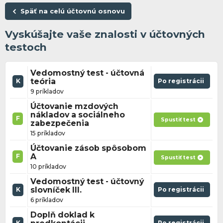
Späť na celú účtovnú osnovu
Vyskúšajte vaše znalosti v účtovných
testoch
Vedomostný test - účtovná
teória
Po registrácii
K
9 príkladov
Účtovanie mzdových
nákladov a sociálneho
F
Spustiť test
zabezpečenia
15 príkladov
Účtovanie zásob spôsobom
A
F
Spustiť test
10 príkladov
Vedomostný test - účtovný
slovníček III.
Po registrácii
K
6 príkladov
Doplň doklad k
Po registrácii
K