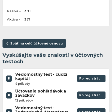
Pasíva -
391
Aktíva -
371
Späť na celú účtovnú osnovu
Vyskúšajte vaše znalosti v účtovných
testoch
Vedomostný test - cudzí
kapitál
Po registrácii
K
4 príklady
Účtovanie pohľadávok a
záväzkov
Po registrácii
K
12 príkladov
Vedomostný test -
Po registrácii
K