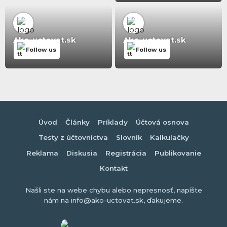
Ako-uctovat.sk
Ako-uctovat.sk
Follow us
Follow us
Úvod
Články
Príklady
Účtová osnova
Testy z účtovníctva
Slovník
Kalkulačky
Reklama
Diskusia
Registrácia
Publikovanie
Kontakt
Našli ste na webe chybu alebo nepresnosť, napíšte
nám na info@ako-uctovat.sk, ďakujeme.