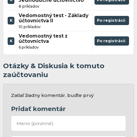
Jednoduché účtovníctvo
8 príkladov
Vedomostný test - Základy
účtovníctva II
Po registrácii
K
10 príkladov
Vedomostný test z
účtovníctva
Po registrácii
K
6 príkladov
Otázky & Diskusia k tomuto
zaúčtovaniu
Zatiaľ žiadny komentár, buďte prvý
Pridať komentár
Meno
(povinné)