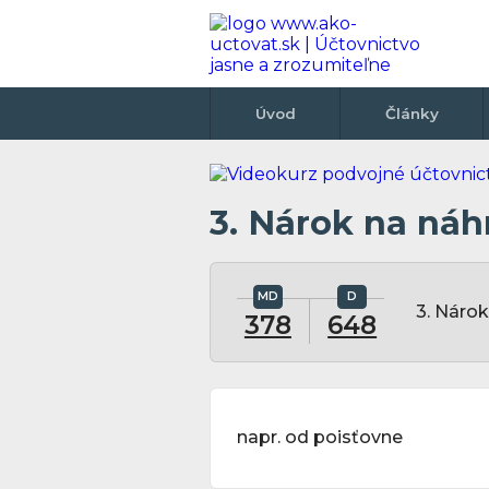
Úvod
Články
3. Nárok na náh
3. Náro
378
648
napr. od poisťovne