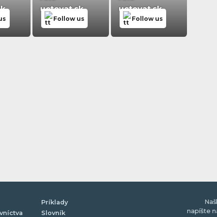
sk
uctovat.sk
uctovat.sk
us
Follow us
Follow us
Naš
Príklady
napíšte 
vníctva
Slovník