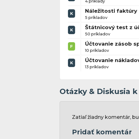
4 príklady
Náležitosti faktúr
K
5 príkladov
Štátnicový test z úč
K
50 príkladov
Účtovanie zásob 
F
10 príkladov
Účtovanie náklado
K
13 príkladov
Otázky & Diskusia 
Zatiaľ žiadny komentár, bu
Pridať komentár