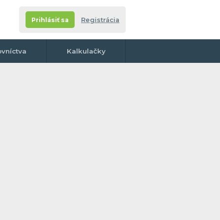
Prihlásiť sa
Registrácia
ovníctva
Kalkulačky