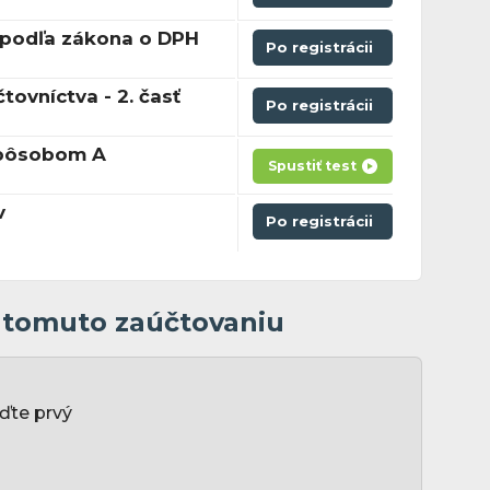
y podľa zákona o DPH
Po registrácii
tovníctva - 2. časť
Po registrácii
spôsobom A
Spustiť test
v
Po registrácii
k tomuto zaúčtovaniu
ďte prvý