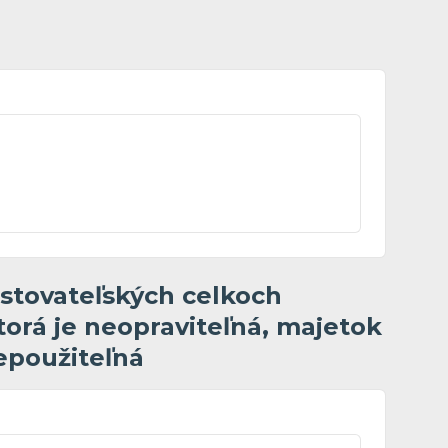
stovateľských celkoch
torá je neopraviteľná, majetok
nepoužiteľná