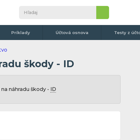
Príklady
Účtová osnova
Testy z účt
radu škody - ID
k na náhradu škody -
ID