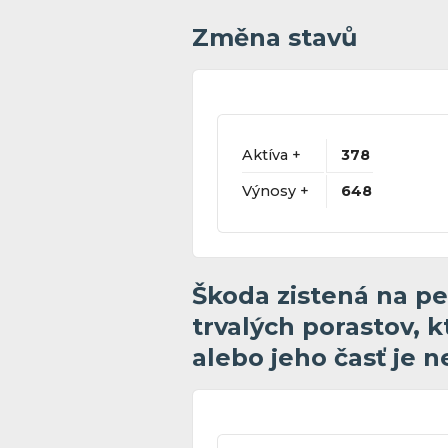
Změna stavů
Aktíva +
378
Výnosy +
648
Škoda zistená na pe
trvalých porastov, k
alebo jeho časť je 