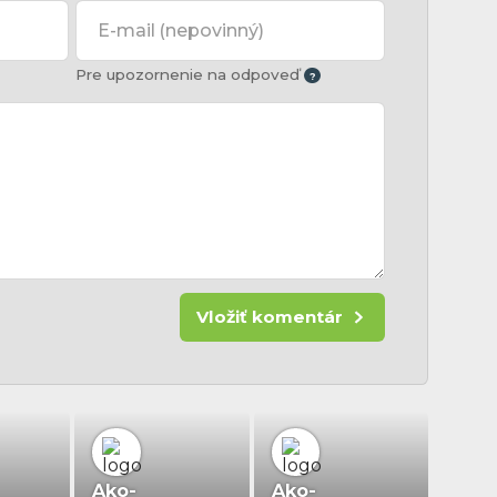
E-mail
(nepovinný)
Pre upozornenie na odpoveď
Vložiť komentár
Ako-
Ako-