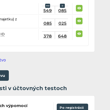
549
085
majetku) z
085
025
-
ID
378
648
ovu
sti v účtovných testoch
ých výpomocí
Po registrácii