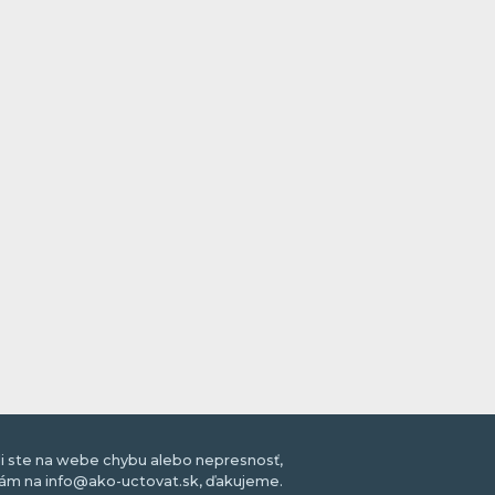
li ste na webe chybu alebo nepresnosť,
nám na info@ako-uctovat.sk, ďakujeme.