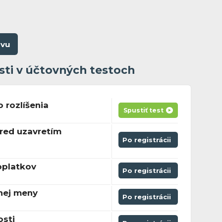
ovu
sti v účtovných testoch
 rozlíšenia
Spustiť test
red uzavretím
a
Po registrácii
oplatkov
Po registrácii
nej meny
Po registrácii
sti