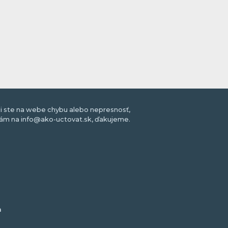
li ste na webe chybu alebo nepresnosť,
nám na info@ako-uctovat.sk, ďakujeme.
m