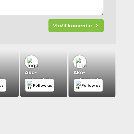
Vložiť komentár
Ako-
Ako-
sk
uctovat.sk
uctovat.sk
us
Follow us
Follow us