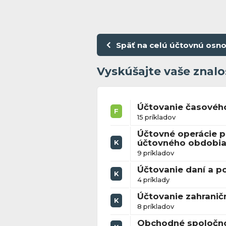
Späť na celú účtovnú osn
Vyskúšajte vaše znalo
Účtovanie časového
F
15 príkladov
Účtovné operácie p
účtovného obdobi
K
9 príkladov
Účtovanie daní a p
K
4 príklady
Účtovanie zahranič
K
8 príkladov
Obchodné spoločno