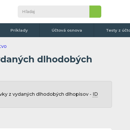
Príklady
Účtová osnova
Testy z účt
ydaných dlhodobých
vky z vydaných dlhodobých dlhopisov -
ID