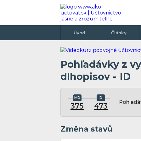
Úvod
Články
Pohľadávky z v
dlhopisov - ID
Pohľadá
375
473
Změna stavů