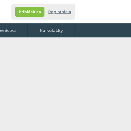
Prihlásiť sa
Registrácia
ovníctva
Kalkulačky