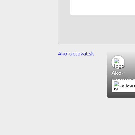
Ako-uctovat.sk
Ako-
uctovat.
Follow 