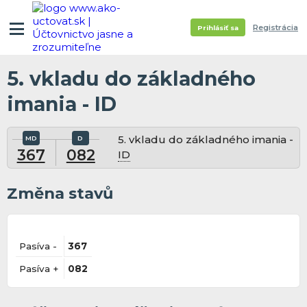
Registrácia
Prihlásiť sa
5. vkladu do základného
imania - ID
5. vkladu do základného imania -
367
082
ID
Změna stavů
Pasíva -
367
Pasíva +
082