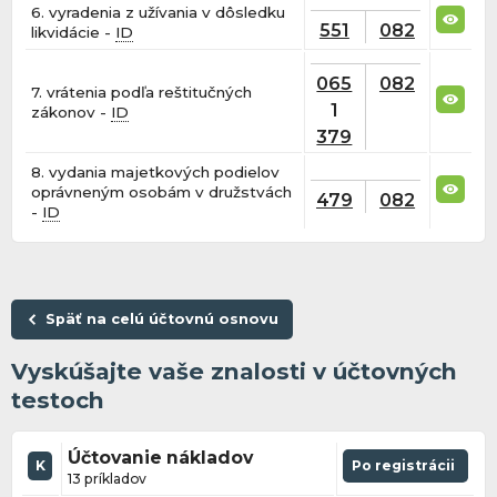
6. vyradenia z užívania v dôsledku
551
082
likvidácie -
ID
065
082
7. vrátenia podľa reštitučných
1
zákonov -
ID
379
8. vydania majetkových podielov
oprávneným osobám v družstvách
479
082
-
ID
Späť na celú účtovnú osnovu
Vyskúšajte vaše znalosti v účtovných
testoch
Účtovanie nákladov
K
Po registrácii
13 príkladov