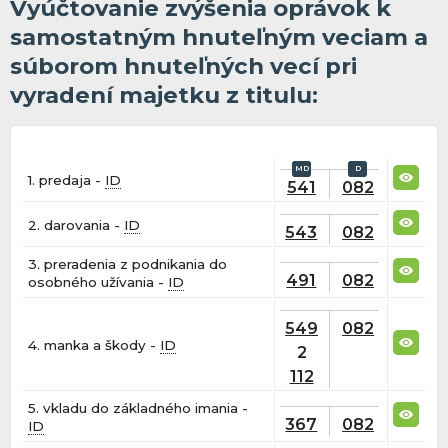
Vyúčtovanie zvýšenia oprávok k
samostatným hnuteľným veciam a
súborom hnuteľných vecí pri
vyradení majetku z titulu:
1. predaja -
ID
541
082
2. darovania -
ID
543
082
3. preradenia z podnikania do
491
082
osobného užívania -
ID
549
082
4. manka a škody -
ID
2
112
5. vkladu do základného imania -
367
082
ID