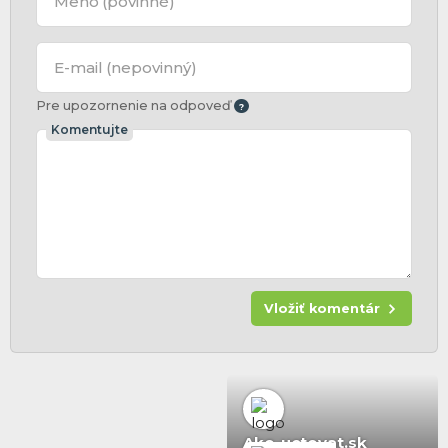
Meno
(povinné)
E-mail
(nepovinný)
Pre upozornenie na odpoveď
Komentujte
Vložiť komentár
Ako-uctovat.sk