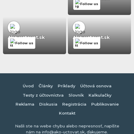
Follow us
Ako-uctovat.sk
Ako-uctovat.sk
Follow us
Follow us
Úvod
Články
Príklady
Účtová osnova
Testy z účtovníctva
Slovník
Kalkulačky
Reklama
Diskusia
Registrácia
Publikovanie
Kontakt
Našli ste na webe chybu alebo nepresnosť, napíšte
nám na info@ako-uctovat.sk, ďakujeme.