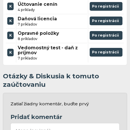
Účtovanie cenín
K
Po registrácii
4 príklady
Daňová licencia
K
Po registrácii
7 príkladov
Opravné položky
K
Po registrácii
8 príkladov
Vedomostný test - daň z
príjmov
Po registrácii
K
7 príkladov
Otázky & Diskusia k tomuto
zaúčtovaniu
Zatiaľ žiadny komentár, buďte prvý
Pridať komentár