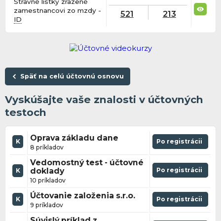
Stravné lístky zrazené
zamestnancovi zo mzdy -
521
213
ID
Späť na celú účtovnú osnovu
Vyskúšajte vaše znalosti v účtovných
testoch
Oprava základu dane
K
Po registrácii
8 príkladov
Vedomostný test - účtovné
doklady
Po registrácii
K
10 príkladov
Účtovanie založenia s.r.o.
K
Po registrácii
9 príkladov
Súvislý príklad z