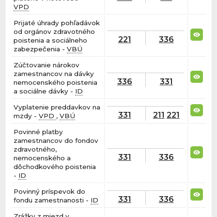
VPD
Prijaté úhrady pohľadávok
od orgánov zdravotného
221
336
poistenia a sociálneho
zabezpečenia -
VBÚ
Zúčtovanie nárokov
zamestnancov na dávky
336
331
nemocenského poistenia
a sociálne dávky -
ID
Vyplatenie preddavkov na
331
211
221
mzdy -
VPD
,
VBÚ
Povinné platby
zamestnancov do fondov
zdravotného,
331
336
nemocenského a
dôchodkového poistenia
-
ID
Povinný príspevok do
331
336
fondu zamestnanosti -
ID
Zrážky z miezd v