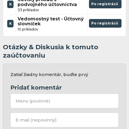
podvojného účtovníctva
Po registrácii
K
33 príkladov
Vedomostný test - Účtovný
slovníček
Po registrácii
K
10 príkladov
Otázky & Diskusia k tomuto
zaúčtovaniu
Zatiaľ žiadny komentár, buďte prvý
Pridať komentár
Meno
(povinné)
E-mail
(nepovinný)