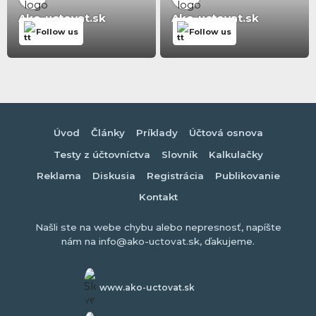
Ako-uctovat.sk
Ako-uctovat.sk
Follow us
Follow us
Úvod
Články
Príklady
Účtová osnova
Testy z účtovníctva
Slovník
Kalkulačky
Reklama
Diskusia
Registrácia
Publikovanie
Kontakt
Našli ste na webe chybu alebo nepresnosť, napíšte
nám na info@ako-uctovat.sk, ďakujeme.
www.ako-uctovat.sk