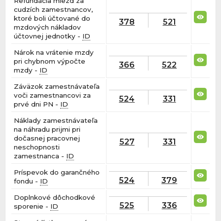
Refundácia miezd za
cudzích zamestnancov,
ktoré boli účtované do
378
521
mzdových nákladov
účtovnej jednotky -
ID
Nárok na vrátenie mzdy
pri chybnom výpočte
366
522
mzdy -
ID
Záväzok zamestnávateľa
voči zamestnancovi za
524
331
prvé dni PN -
ID
Náklady zamestnávateľa
na náhradu prijmi pri
dočasnej pracovnej
527
331
neschopnosti
zamestnanca -
ID
Príspevok do garančného
524
379
fondu -
ID
Doplnkové dôchodkové
525
336
sporenie -
ID