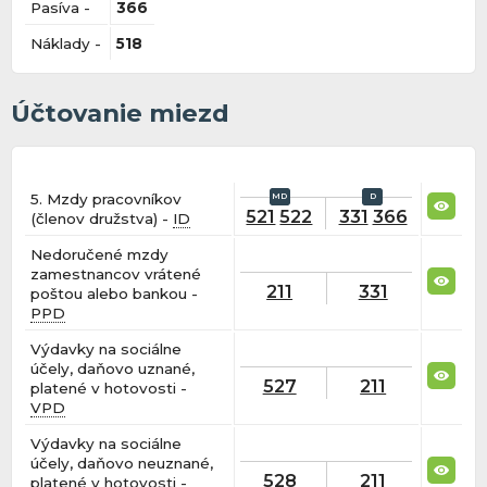
Pasíva -
366
Náklady -
518
Účtovanie miezd
5. Mzdy pracovníkov
521
522
331
366
(členov družstva) -
ID
Nedoručené mzdy
zamestnancov vrátené
211
331
poštou alebo bankou -
PPD
Výdavky na sociálne
účely, daňovo uznané,
527
211
platené v hotovosti -
VPD
Výdavky na sociálne
účely, daňovo neuznané,
528
211
platené v hotovosti -