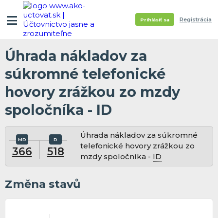
Registrácia
Prihlásiť sa
Úhrada nákladov za
súkromné telefonické
hovory zrážkou zo mzdy
spoločníka - ID
Úhrada nákladov za súkromné
telefonické hovory zrážkou zo
366
518
mzdy spoločníka -
ID
Změna stavů