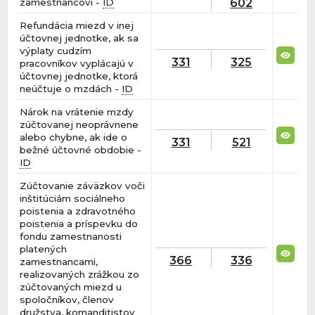
602
zamestnancovi -
ID
Refundácia miezd v inej
účtovnej jednotke, ak sa
výplaty cudzím
331
325
pracovníkov vyplácajú v
účtovnej jednotke, ktorá
neúčtuje o mzdách -
ID
Nárok na vrátenie mzdy
zúčtovanej neoprávnene
alebo chybne, ak ide o
331
521
bežné účtovné obdobie -
ID
Zúčtovanie záväzkov voči
inštitúciám sociálneho
poistenia a zdravotného
poistenia a príspevku do
fondu zamestnanosti
platených
366
336
zamestnancami,
realizovaných zrážkou zo
zúčtovaných miezd u
spoločníkov, členov
družstva, komanditistov