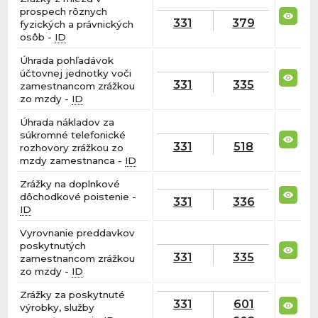
prospech rôznych
331
379
fyzických a právnických
osôb -
ID
Úhrada pohľadávok
účtovnej jednotky voči
331
335
zamestnancom zrážkou
zo mzdy -
ID
Úhrada nákladov za
súkromné telefonické
331
518
rozhovory zrážkou zo
mzdy zamestnanca -
ID
Zrážky na doplnkové
dôchodkové poistenie -
331
336
ID
Vyrovnanie preddavkov
poskytnutých
331
335
zamestnancom zrážkou
zo mzdy -
ID
Zrážky za poskytnuté
331
601
výrobky, služby