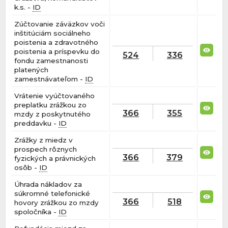
k.s. -
ID
Zúčtovanie záväzkov voči
inštitúciám sociálneho
poistenia a zdravotného
poistenia a príspevku do
524
336
fondu zamestnanosti
platených
zamestnávateľom -
ID
Vrátenie vyúčtovaného
preplatku zrážkou zo
366
355
mzdy z poskytnutého
preddavku -
ID
Zrážky z miedz v
prospech rôznych
366
379
fyzických a právnických
osôb -
ID
Úhrada nákladov za
súkromné telefonické
366
518
hovory zrážkou zo mzdy
spoločníka -
ID