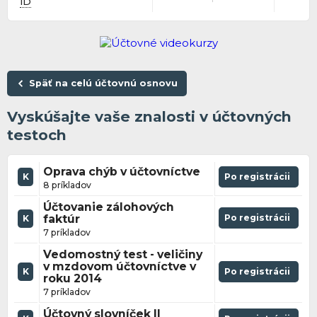
ID
Späť na celú účtovnú osnovu
Vyskúšajte vaše znalosti v účtovných
testoch
Oprava chýb v účtovníctve
K
Po registrácii
8 príkladov
Účtovanie zálohových
faktúr
Po registrácii
K
7 príkladov
Vedomostný test - veličiny
v mzdovom účtovníctve v
K
Po registrácii
roku 2014
7 príkladov
Účtovný slovníček II