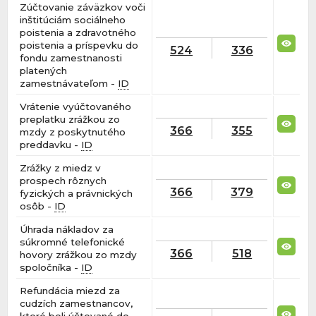
Zúčtovanie záväzkov voči
inštitúciám sociálneho
poistenia a zdravotného
poistenia a príspevku do
524
336
fondu zamestnanosti
platených
zamestnávateľom -
ID
Vrátenie vyúčtovaného
preplatku zrážkou zo
366
355
mzdy z poskytnutého
preddavku -
ID
Zrážky z miedz v
prospech rôznych
366
379
fyzických a právnických
osôb -
ID
Úhrada nákladov za
súkromné telefonické
366
518
hovory zrážkou zo mzdy
spoločníka -
ID
Refundácia miezd za
cudzích zamestnancov,
ktoré boli účtované do