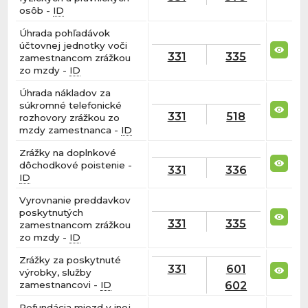
osôb -
ID
Úhrada pohľadávok
účtovnej jednotky voči
331
335
zamestnancom zrážkou
zo mzdy -
ID
Úhrada nákladov za
súkromné telefonické
331
518
rozhovory zrážkou zo
mzdy zamestnanca -
ID
Zrážky na doplnkové
dôchodkové poistenie -
331
336
ID
Vyrovnanie preddavkov
poskytnutých
331
335
zamestnancom zrážkou
zo mzdy -
ID
Zrážky za poskytnuté
331
601
výrobky, služby
602
zamestnancovi -
ID
Refundácia miezd v inej