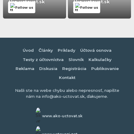
Ako-uctovat.sk
Ako-uctovat.sk
Follow us
Follow us
Úvod
Články
Príklady
Účtová osnova
Testy z účtovníctva
Slovník
Kalkulačky
Reklama
Diskusia
Registrácia
Publikovanie
Kontakt
Našli ste na webe chybu alebo nepresnosť, napíšte
nám na info@ako-uctovat.sk, ďakujeme.
www.ako-uctovat.sk