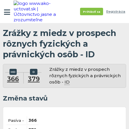
Registrácia
Prihlásiť sa
Zrážky z miedz v prospech
rôznych fyzických a
právnických osôb - ID
Zrážky z miedz v prospech
rôznych fyzických a právnických
366
379
osôb -
ID
Změna stavů
Pasíva -
366