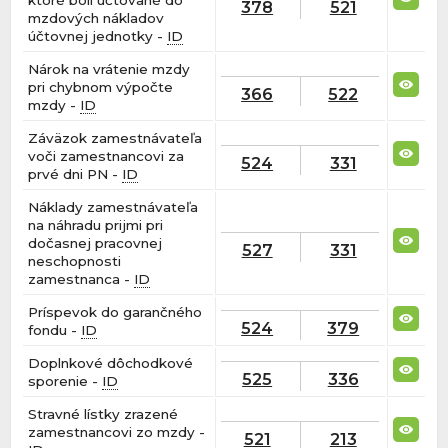
378
521
mzdových nákladov
účtovnej jednotky -
ID
Nárok na vrátenie mzdy
pri chybnom výpočte
366
522
mzdy -
ID
Záväzok zamestnávateľa
voči zamestnancovi za
524
331
prvé dni PN -
ID
Náklady zamestnávateľa
na náhradu prijmi pri
dočasnej pracovnej
527
331
neschopnosti
zamestnanca -
ID
Príspevok do garančného
524
379
fondu -
ID
Doplnkové dôchodkové
525
336
sporenie -
ID
Stravné lístky zrazené
zamestnancovi zo mzdy -
521
213