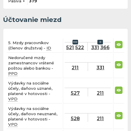
Pasíva +
379
Účtovanie miezd
5. Mzdy pracovníkov
521
522
331
366
(členov družstva) -
ID
Nedoručené mzdy
zamestnancov vrátené
211
331
poštou alebo bankou -
PPD
Výdavky na sociálne
účely, daňovo uznané,
527
211
platené v hotovosti -
VPD
Výdavky na sociálne
účely, daňovo neuznané,
528
211
platené v hotovosti -
VPD