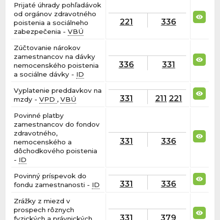
Prijaté úhrady pohľadávok
od orgánov zdravotného
221
336
poistenia a sociálneho
zabezpečenia -
VBÚ
Zúčtovanie nárokov
zamestnancov na dávky
336
331
nemocenského poistenia
a sociálne dávky -
ID
Vyplatenie preddavkov na
331
211
221
mzdy -
VPD
,
VBÚ
Povinné platby
zamestnancov do fondov
zdravotného,
331
336
nemocenského a
dôchodkového poistenia
-
ID
Povinný príspevok do
331
336
fondu zamestnanosti -
ID
Zrážky z miezd v
prospech rôznych
331
379
fyzických a právnických