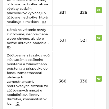
účtovnej jednotke, ak sa
výplaty cudzím
331
325
pracovníkov vyplácajú v
účtovnej jednotke, ktorá
neúčtuje o mzdách -
ID
Nárok na vrátenie mzdy
zúčtovanej neoprávnene
alebo chybne, ak ide o
331
521
bežné účtovné obdobie -
ID
Zúčtovanie záväzkov voči
inštitúciám sociálneho
poistenia a zdravotného
poistenia a príspevku do
fondu zamestnanosti
platených
366
336
zamestnancami,
realizovaných zrážkou zo
zúčtovaných miezd u
spoločníkov, členov
družstva, komanditistov
k.s. -
ID