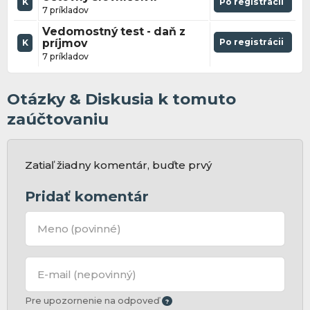
K
Po registrácii
7 príkladov
Vedomostný test - daň z
príjmov
Po registrácii
K
7 príkladov
Otázky & Diskusia k tomuto
zaúčtovaniu
Zatiaľ žiadny komentár, buďte prvý
Pridať komentár
Meno
(povinné)
E-mail
(nepovinný)
Pre upozornenie na odpoveď