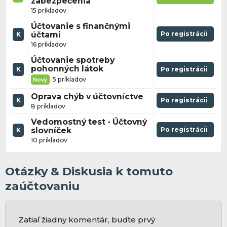
zabezpečenia
15 príkladov
Účtovanie s finančnými
účtami
Po registrácii
K
16 príkladov
Účtovanie spotreby
pohonných látok
K
Po registrácii
5 príkladov
Nový
Oprava chýb v účtovníctve
K
Po registrácii
8 príkladov
Vedomostný test - Účtovný
slovníček
Po registrácii
K
10 príkladov
Otázky & Diskusia k tomuto
zaúčtovaniu
Zatiaľ žiadny komentár, buďte prvý