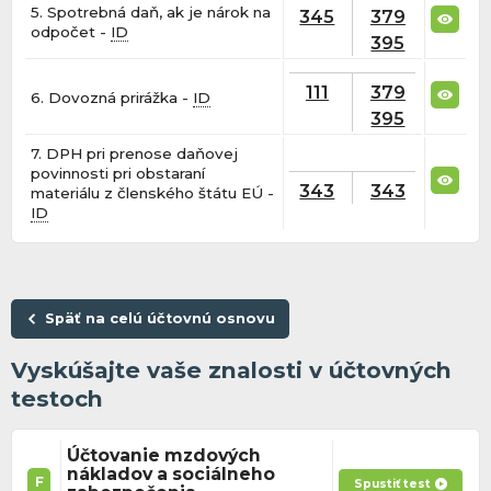
5. Spotrebná daň, ak je nárok na
345
379
odpočet -
ID
395
111
379
6. Dovozná prirážka -
ID
395
7. DPH pri prenose daňovej
povinnosti pri obstaraní
343
343
materiálu z členského štátu EÚ -
ID
Späť na celú účtovnú osnovu
Vyskúšajte vaše znalosti v účtovných
testoch
Účtovanie mzdových
nákladov a sociálneho
F
Spustiť test