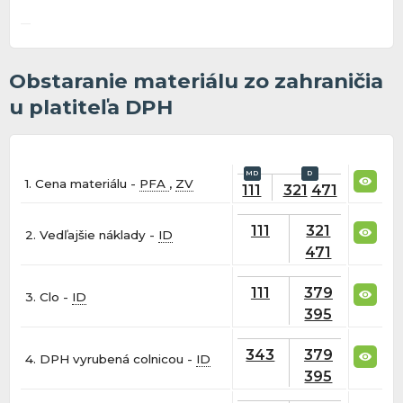
Obstaranie materiálu zo zahraničia
u platiteľa DPH
1. Cena materiálu -
PFA
,
ZV
111
321
471
111
321
2. Vedľajšie náklady -
ID
471
111
379
3. Clo -
ID
395
343
379
4. DPH vyrubená colnicou -
ID
395