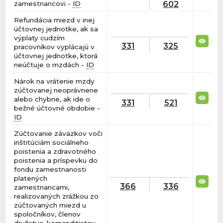
602
zamestnancovi -
ID
Refundácia miezd v inej
účtovnej jednotke, ak sa
výplaty cudzím
331
325
pracovníkov vyplácajú v
účtovnej jednotke, ktorá
neúčtuje o mzdách -
ID
Nárok na vrátenie mzdy
zúčtovanej neoprávnene
alebo chybne, ak ide o
331
521
bežné účtovné obdobie -
ID
Zúčtovanie záväzkov voči
inštitúciám sociálneho
poistenia a zdravotného
poistenia a príspevku do
fondu zamestnanosti
platených
366
336
zamestnancami,
realizovaných zrážkou zo
zúčtovaných miezd u
spoločníkov, členov
družstva, komanditistov