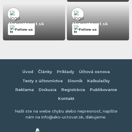
Ako-uctovat.sk
Ako-uctovat.sk
Follow us
Follow us
Úvod
Články
Príklady
Účtová osnova
Testy z účtovníctva
Slovník
Kalkulačky
Reklama
Diskusia
Registrácia
Publikovanie
Kontakt
Našli ste na webe chybu alebo nepresnosť, napíšte
nám na info@ako-uctovat.sk, ďakujeme.