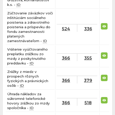
k.s. -
ID
Zúčtovanie záväzkov voči
inštitúciám sociálneho
poistenia a zdravotného
poistenia a príspevku do
524
336
fondu zamestnanosti
platených
zamestnávateľom -
ID
Vrátenie vyúčtovaného
preplatku zrážkou zo
366
355
mzdy z poskytnutého
preddavku -
ID
Zrážky z miedz v
prospech rôznych
366
379
fyzických a právnických
osôb -
ID
Úhrada nákladov za
súkromné telefonické
366
518
hovory zrážkou zo mzdy
spoločníka -
ID