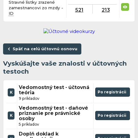
Stravné lístky zrazené
zamestnancovi zo mzdy -
521
213
ID
Späť na celú účtovnú osnovu
Vyskúšajte vaše znalosti v účtovných
testoch
Vedomostný test - účtovná
teória
Po registrácii
K
9 príkladov
Vedomostný test - daňové
priznanie pre právnické
K
Po registrácii
osoby
5 príkladov
Doplň doklad k