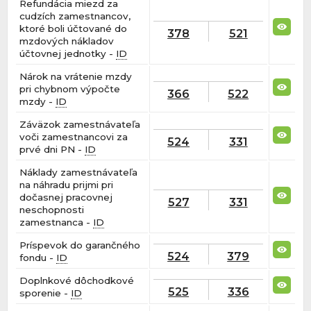
Refundácia miezd za
cudzích zamestnancov,
ktoré boli účtované do
378
521
mzdových nákladov
účtovnej jednotky -
ID
Nárok na vrátenie mzdy
pri chybnom výpočte
366
522
mzdy -
ID
Záväzok zamestnávateľa
voči zamestnancovi za
524
331
prvé dni PN -
ID
Náklady zamestnávateľa
na náhradu prijmi pri
dočasnej pracovnej
527
331
neschopnosti
zamestnanca -
ID
Príspevok do garančného
524
379
fondu -
ID
Doplnkové dôchodkové
525
336
sporenie -
ID