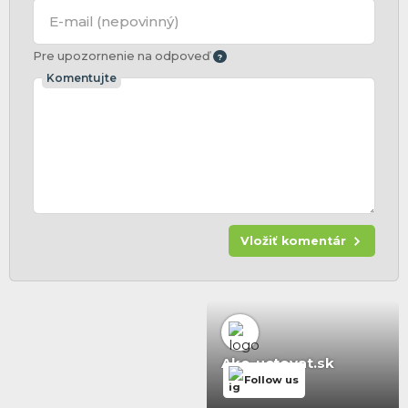
E-mail
(nepovinný)
Pre upozornenie na odpoveď
Komentujte
Vložiť komentár
Ako-uctovat.sk
Follow us