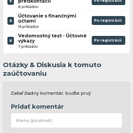
predkontácii
Po registrácii
K
8 príkladov
Účtovanie s finančnými
účtami
Po registrácii
K
16 príkladov
Vedomostný test - Účtovné
výkazy
Po registrácii
K
7 príkladov
Otázky & Diskusia k tomuto
zaúčtovaniu
Zatiaľ žiadny komentár, buďte prvý
Pridať komentár
Meno
(povinné)