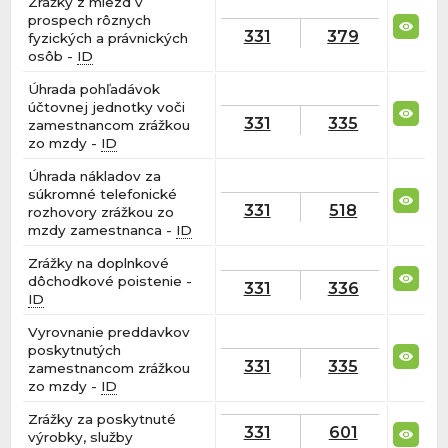
Zrážky z miezd v
prospech rôznych
331
379
fyzických a právnických
osôb -
ID
Úhrada pohľadávok
účtovnej jednotky voči
331
335
zamestnancom zrážkou
zo mzdy -
ID
Úhrada nákladov za
súkromné telefonické
331
518
rozhovory zrážkou zo
mzdy zamestnanca -
ID
Zrážky na doplnkové
dôchodkové poistenie -
331
336
ID
Vyrovnanie preddavkov
poskytnutých
331
335
zamestnancom zrážkou
zo mzdy -
ID
Zrážky za poskytnuté
331
601
výrobky, služby