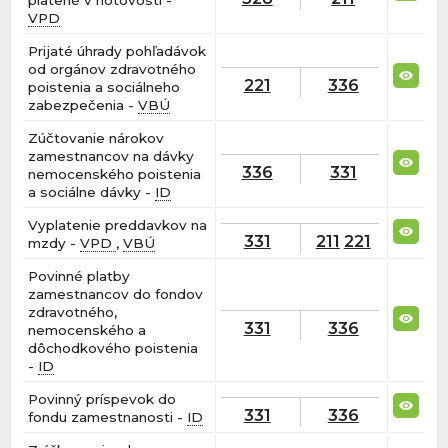
VPD
Prijaté úhrady pohľadávok
od orgánov zdravotného
221
336
poistenia a sociálneho
zabezpečenia -
VBÚ
Zúčtovanie nárokov
zamestnancov na dávky
336
331
nemocenského poistenia
a sociálne dávky -
ID
Vyplatenie preddavkov na
331
211
221
mzdy -
VPD
,
VBÚ
Povinné platby
zamestnancov do fondov
zdravotného,
331
336
nemocenského a
dôchodkového poistenia
-
ID
Povinný príspevok do
331
336
fondu zamestnanosti -
ID