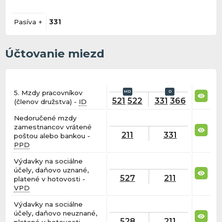
Pasíva +
331
Účtovanie miezd
5. Mzdy pracovníkov
521
522
331
366
(členov družstva) -
ID
Nedoručené mzdy
zamestnancov vrátené
211
331
poštou alebo bankou -
PPD
Výdavky na sociálne
účely, daňovo uznané,
527
211
platené v hotovosti -
VPD
Výdavky na sociálne
účely, daňovo neuznané,
528
211
platené v hotovosti -