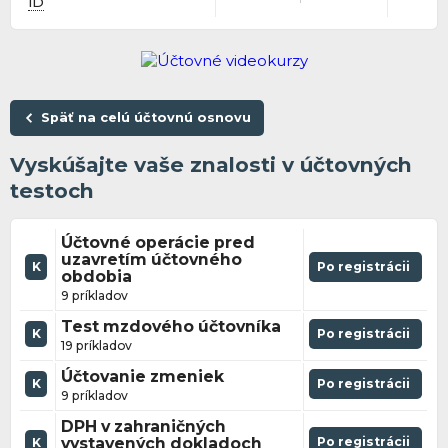
ID
Späť na celú účtovnú osnovu
Vyskúšajte vaše znalosti v účtovných
testoch
Účtovné operácie pred
uzavretím účtovného
K
Po registrácii
obdobia
9 príkladov
Test mzdového účtovníka
K
Po registrácii
19 príkladov
Účtovanie zmeniek
K
Po registrácii
9 príkladov
DPH v zahraničných
vystavených dokladoch
Po registrácii
K