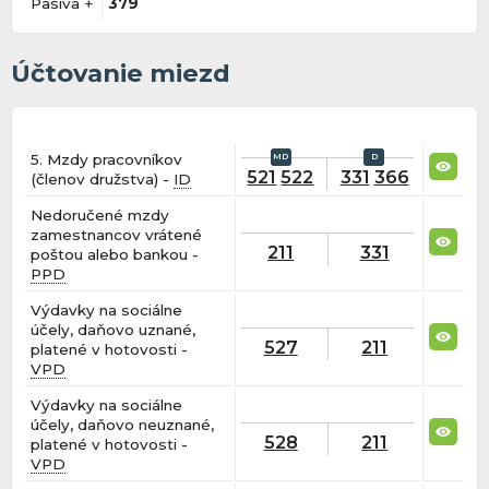
Pasíva +
379
Účtovanie miezd
5. Mzdy pracovníkov
521
522
331
366
(členov družstva) -
ID
Nedoručené mzdy
zamestnancov vrátené
211
331
poštou alebo bankou -
PPD
Výdavky na sociálne
účely, daňovo uznané,
527
211
platené v hotovosti -
VPD
Výdavky na sociálne
účely, daňovo neuznané,
528
211
platené v hotovosti -
VPD