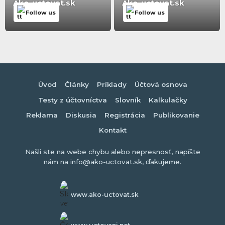
Ako-uctovat.sk
Ako-uctovat.sk
Follow us
Follow us
Úvod
Články
Príklady
Účtová osnova
Testy z účtovníctva
Slovník
Kalkulačky
Reklama
Diskusia
Registrácia
Publikovanie
Kontakt
Našli ste na webe chybu alebo nepresnosť, napíšte
nám na info@ako-uctovat.sk, ďakujeme.
www.ako-uctovat.sk