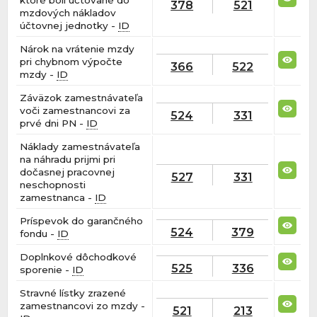
378
521
mzdových nákladov
účtovnej jednotky -
ID
Nárok na vrátenie mzdy
pri chybnom výpočte
366
522
mzdy -
ID
Záväzok zamestnávateľa
voči zamestnancovi za
524
331
prvé dni PN -
ID
Náklady zamestnávateľa
na náhradu prijmi pri
dočasnej pracovnej
527
331
neschopnosti
zamestnanca -
ID
Príspevok do garančného
524
379
fondu -
ID
Doplnkové dôchodkové
525
336
sporenie -
ID
Stravné lístky zrazené
zamestnancovi zo mzdy -
521
213