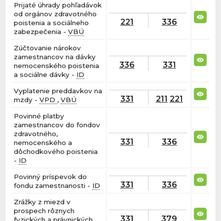
Prijaté úhrady pohľadávok
od orgánov zdravotného
221
336
poistenia a sociálneho
zabezpečenia -
VBÚ
Zúčtovanie nárokov
zamestnancov na dávky
336
331
nemocenského poistenia
a sociálne dávky -
ID
Vyplatenie preddavkov na
331
211
221
mzdy -
VPD
,
VBÚ
Povinné platby
zamestnancov do fondov
zdravotného,
331
336
nemocenského a
dôchodkového poistenia
-
ID
Povinný príspevok do
331
336
fondu zamestnanosti -
ID
Zrážky z miezd v
prospech rôznych
331
379
fyzických a právnických