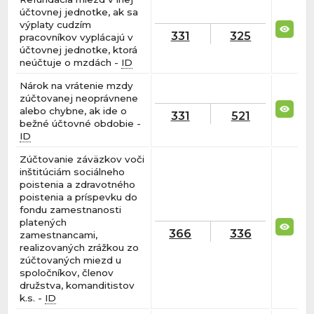
účtovnej jednotke, ak sa
výplaty cudzím
331
325
pracovníkov vyplácajú v
účtovnej jednotke, ktorá
neúčtuje o mzdách -
ID
Nárok na vrátenie mzdy
zúčtovanej neoprávnene
alebo chybne, ak ide o
331
521
bežné účtovné obdobie -
ID
Zúčtovanie záväzkov voči
inštitúciám sociálneho
poistenia a zdravotného
poistenia a príspevku do
fondu zamestnanosti
platených
366
336
zamestnancami,
realizovaných zrážkou zo
zúčtovaných miezd u
spoločníkov, členov
družstva, komanditistov
k.s. -
ID