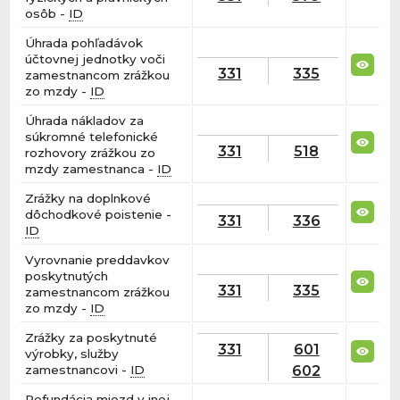
osôb -
ID
Úhrada pohľadávok
účtovnej jednotky voči
331
335
zamestnancom zrážkou
zo mzdy -
ID
Úhrada nákladov za
súkromné telefonické
331
518
rozhovory zrážkou zo
mzdy zamestnanca -
ID
Zrážky na doplnkové
dôchodkové poistenie -
331
336
ID
Vyrovnanie preddavkov
poskytnutých
331
335
zamestnancom zrážkou
zo mzdy -
ID
Zrážky za poskytnuté
331
601
výrobky, služby
602
zamestnancovi -
ID
Refundácia miezd v inej