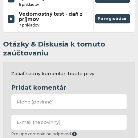
6 príkladov
Vedomostný test - daň z
príjmov
Po registrácii
K
7 príkladov
Otázky & Diskusia k tomuto
zaúčtovaniu
Zatiaľ žiadny komentár, buďte prvý
Pridať komentár
Meno
(povinné)
E-mail
(nepovinný)
Pre upozornenie na odpoveď