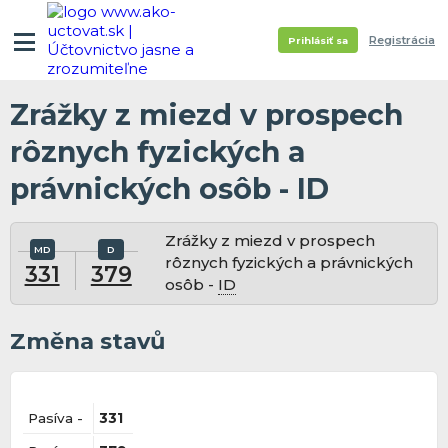
Registrácia
Prihlásiť sa
Zrážky z miezd v prospech
rôznych fyzických a
právnických osôb - ID
Zrážky z miezd v prospech
rôznych fyzických a právnických
331
379
osôb -
ID
Změna stavů
Pasíva -
331