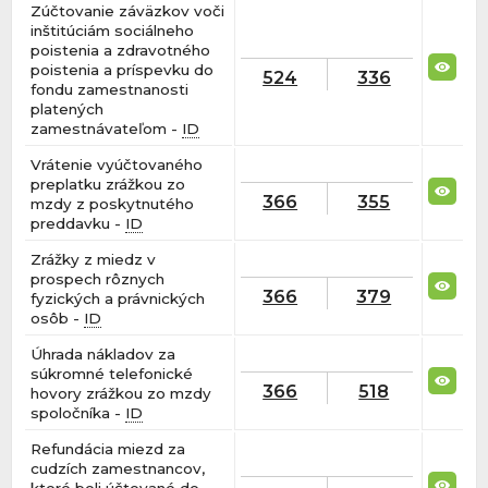
Zúčtovanie záväzkov voči
inštitúciám sociálneho
poistenia a zdravotného
poistenia a príspevku do
524
336
fondu zamestnanosti
platených
zamestnávateľom -
ID
Vrátenie vyúčtovaného
preplatku zrážkou zo
366
355
mzdy z poskytnutého
preddavku -
ID
Zrážky z miedz v
prospech rôznych
366
379
fyzických a právnických
osôb -
ID
Úhrada nákladov za
súkromné telefonické
366
518
hovory zrážkou zo mzdy
spoločníka -
ID
Refundácia miezd za
cudzích zamestnancov,
ktoré boli účtované do