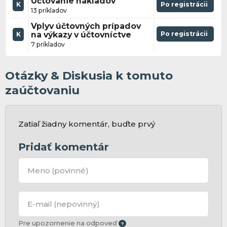
Účtovanie nákladov
K
Po registrácii
13 príkladov
Vplyv účtovných prípadov
na výkazy v účtovníctve
Po registrácii
K
7 príkladov
Otázky & Diskusia k tomuto
zaúčtovaniu
Zatiaľ žiadny komentár, buďte prvý
Pridať komentár
Meno
(povinné)
E-mail
(nepovinný)
Pre upozornenie na odpoveď