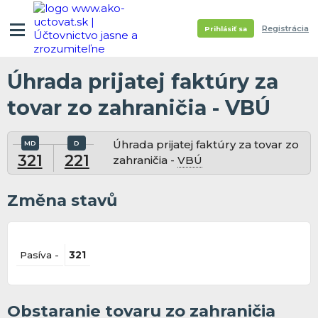
Registrácia
Prihlásiť sa
Úhrada prijatej faktúry za
tovar zo zahraničia - VBÚ
Úhrada prijatej faktúry za tovar zo
321
221
zahraničia -
VBÚ
Změna stavů
Pasíva -
321
Obstaranie tovaru zo zahraničia