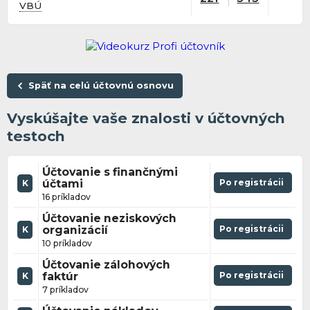
VBÚ
Späť na celú účtovnú osnovu
Vyskúšajte vaše znalosti v účtovných
testoch
Účtovanie s finančnými
účtami
Po registrácii
K
16 príkladov
Účtovanie neziskových
organizácií
Po registrácii
K
10 príkladov
Účtovanie zálohových
faktúr
Po registrácii
K
7 príkladov