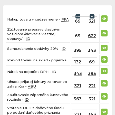
Nákup tovaru v cudzej mene -
PFA
69
321
Zúčtovanie prepravy vlastným
vozidlom /aktivácia vlastnej
69
622
dopravy/ -
ID
Samozdanenie dodávky 20% -
ID
395
343
Prevod tovaru na sklad - príjemka
132
69
Nárok na odpočet DPH -
ID
343
395
Úhrada prijatej faktúry za tovar zo
321
221
zahraničia -
VBÚ
Zaúčtovanie záporného kurzového
563
321
rozdielu -
ID
Vrátenie DPH z daňového úradu
po podaní daňového priznania -
221
343