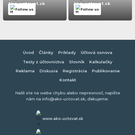
Ako-uctovat.sk
Ako-uctovat.sk
Follow us
Follow us
Úvod
Články
Príklady
Účtová osnova
Testy z účtovníctva
Slovník
Kalkulačky
Reklama
Diskusia
Registrácia
Publikovanie
Kontakt
Našli ste na webe chybu alebo nepresnosť, napíšte
nám na info@ako-uctovat.sk, ďakujeme.
www.ako-uctovat.sk