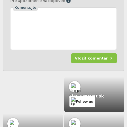
Pre upozornenie na odpoveď
Komentujte
Vložiť komentár
Ako-uctovat.sk
Follow us