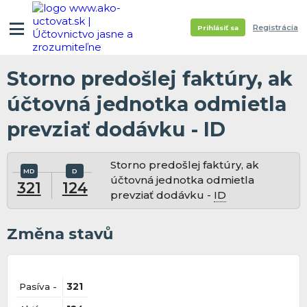
Registrácia
Prihlásiť sa
Storno predošlej faktúry, ak
účtovná jednotka odmietla
prevziať dodávku - ID
Storno predošlej faktúry, ak
účtovná jednotka odmietla
321
124
prevziať dodávku -
ID
Změna stavů
Pasíva -
321