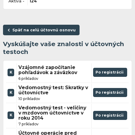
Aktíva -
124
Späť na celú účtovnú osnovu
Vyskúšajte vaše znalosti v účtovných
testoch
Vzájomné započítanie
pohľadávok a záväzkov
Po registrácii
K
6 príkladov
Vedomostný test: Skratky v
účtovníctve
Po registrácii
K
10 príkladov
Vedomostný test - veličiny
v mzdovom účtovníctve v
K
Po registrácii
roku 2014
7 príkladov
Účtovné operácie pred