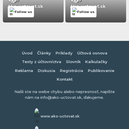
Ako-uctovat.sk
Ako-uctovat.sk
Follow us
Follow us
Úvod
Články
Príklady
Účtová osnova
Testy z účtovníctva
Slovník
Kalkulačky
Reklama
Diskusia
Registrácia
Publikovanie
Kontakt
Našli ste na webe chybu alebo nepresnosť, napíšte
nám na info@ako-uctovat.sk, ďakujeme.
www.ako-uctovat.sk