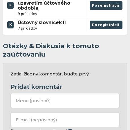
uzavretím účtovného
K
Po registrácii
obdobia
9 príkladov
Účtovný slovníček II
K
Po registrácii
7 príkladov
Otázky & Diskusia k tomuto
zaúčtovaniu
Zatiaľ žiadny komentár, buďte prvý
Pridať komentár
Meno
(povinné)
E-mail
(nepovinný)