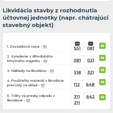
Likvidácia stavby z rozhodnutia
účtovnej jednotky (napr. chátrajúci
stavebný objekt)
1. Zostatková cena -
ID
551
081
2. Vyradenie z dlhodobého
081
021
hmotného majetku -
ID
3. Náklady na likvidáciu -
ID
518
321
4. Použiteľný materiál z likvidácie
112
648
prevzatý na sklad -
ID
5. Tržby za predaj odpadu z
311
642
likvidácie -
ID
211