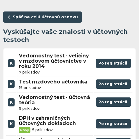
Späť na celú účtovnú osnovu
Vyskúšajte vaše znalosti v účtovných
testoch
Vedomostný test - veličiny
v mzdovom účtovníctve v
K
Po registrácii
roku 2014
7 príkladov
Test mzdového účtovníka
K
Po registrácii
19 príkladov
Vedomostný test - účtovná
teória
Po registrácii
K
9 príkladov
DPH v zahraničných
účtovných dokladoch
K
Po registrácii
5 príkladov
Nový