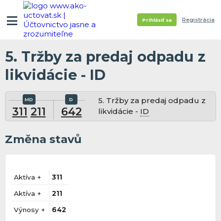
Registrácia
Prihlásiť sa
5. Tržby za predaj odpadu z
likvidácie - ID
5. Tržby za predaj odpadu z
311
211
642
likvidácie -
ID
Změna stavů
Aktíva +
311
Aktíva +
211
Výnosy +
642