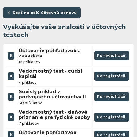
Späť na celú účtovnú osnovu
Vyskúšajte vaše znalosti v účtovných
testoch
Účtovanie pohľadávok a
záväzkov
Po registrácii
K
12 príkladov
Vedomostný test - cudzí
kapitál
Po registrácii
K
4 príklady
Súvislý príklad z
podvojného účtovníctva II
Po registrácii
K
30 príkladov
Vedomostný test - daňové
priznanie pre fyzické osoby
Po registrácii
K
7 príkladov
Účtovanie pohľadávok
K
Po registrácii