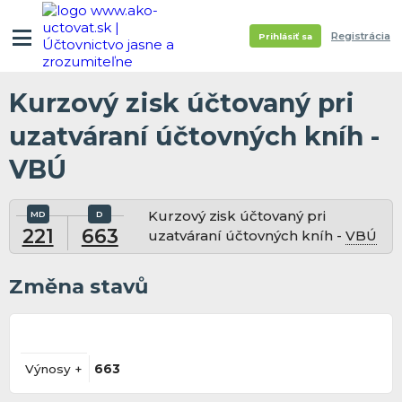
Registrácia
Prihlásiť sa
Kurzový zisk účtovaný pri
uzatváraní účtovných kníh -
VBÚ
Kurzový zisk účtovaný pri
221
663
uzatváraní účtovných kníh -
VBÚ
Změna stavů
Výnosy +
663