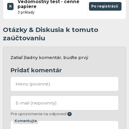
Vedomostný test - cenné
papiere
Po registrácii
K
3 príklady
Otázky & Diskusia k tomuto
zaúčtovaniu
Zatiaľ žiadny komentár, buďte prvý
Pridať komentár
Meno
(povinné)
E-mail
(nepovinný)
Pre upozornenie na odpoveď
Komentujte