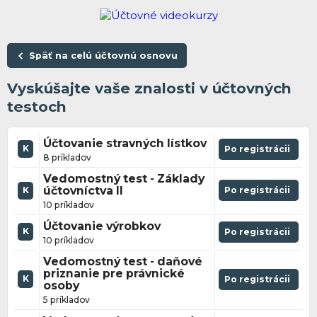
Späť na celú účtovnú osnovu
Vyskúšajte vaše znalosti v účtovných
testoch
Účtovanie stravných lístkov
K
Po registrácii
8 príkladov
Vedomostný test - Základy
účtovníctva II
Po registrácii
K
10 príkladov
Účtovanie výrobkov
K
Po registrácii
10 príkladov
Vedomostný test - daňové
priznanie pre právnické
K
Po registrácii
osoby
5 príkladov