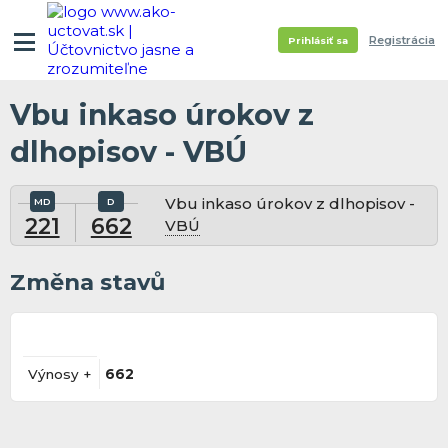
Registrácia
Prihlásiť sa
Vbu inkaso úrokov z
dlhopisov - VBÚ
Vbu inkaso úrokov z dlhopisov -
221
662
VBÚ
Změna stavů
Výnosy +
662