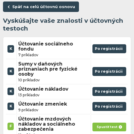
Späť na celú účtovnú osnovu
Vyskúšajte vaše znalosti v účtovných
testoch
Účtovanie sociálneho
fondu
Po registrácii
K
7 príkladov
Sumy v daňových
priznaniach pre fyzické
K
Po registrácii
osoby
10 príkladov
Účtovanie nákladov
K
Po registrácii
13 príkladov
Účtovanie zmeniek
K
Po registrácii
9 príkladov
Účtovanie mzdových
nákladov a sociálneho
F
Spustiť test
zabezpečenia