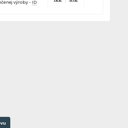
čenej výroby -
ID
ovu