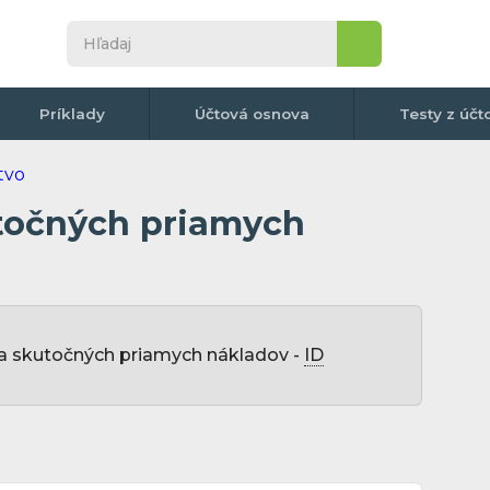
Príklady
Účtová osnova
Testy z účt
utočných priamych
cia skutočných priamych nákladov -
ID