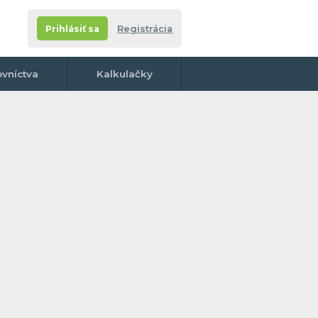
Prihlásiť sa
Registrácia
ovníctva
Kalkulačky