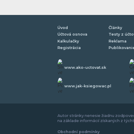
Úvod
Články
Účtová osnova
Testy z účto
Kalkulačky
Reklama
Registrácia
Publikovani
www.ako-uctovat.sk
www.jak-ksiegowac.pl
Autor stránky nenesie žiadnu zodpoved
na základe informácií získaných z tých
Obchodní podmínky