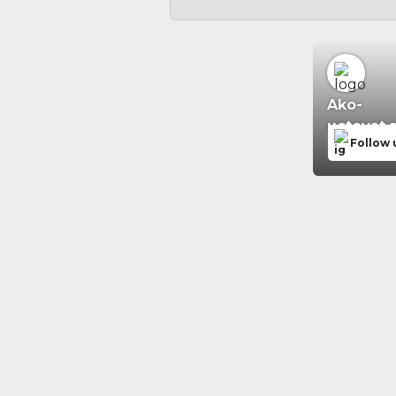
Ako-
uctovat.
Follow 