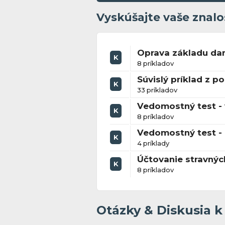
Vyskúšajte vaše znalo
Oprava základu da
K
8 príkladov
Súvislý príklad z 
K
33 príkladov
Vedomostný test - 
K
8 príkladov
Vedomostný test -
K
4 príklady
Účtovanie stravnýc
K
8 príkladov
Otázky & Diskusia 