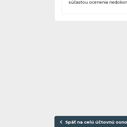
súčasťou ocenenia nedokon
Späť na celú účtovnú osn