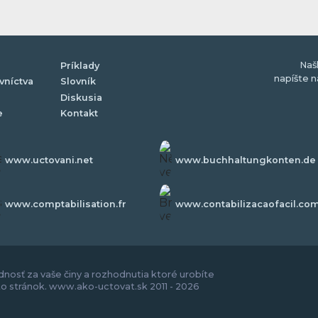
Naš
Príklady
napíšte 
vníctva
Slovník
Diskusia
e
Kontakt
www.uctovani.net
www.buchhaltungkonten.de
www.comptabilisation.fr
www.contabilizacaofacil.co
nosť za vaše činy a rozhodnutia ktoré urobíte
to stránok. www.ako-uctovat.sk 2011 - 2026