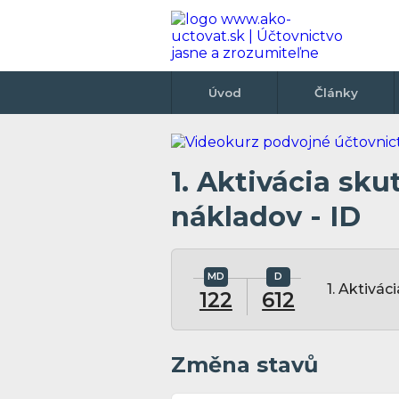
Úvod
Články
1. Aktivácia sk
nákladov - ID
1. Aktivá
122
612
Změna stavů