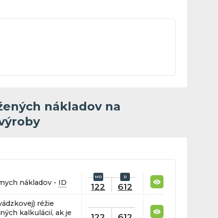
žených nákladov na
 výroby
amych nákladov -
ID
122
612
vádzkovej) réžie
ch kalkulácií, ak je
122
612