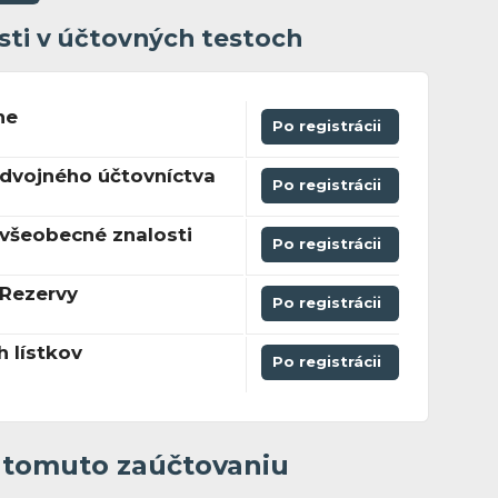
sti v účtovných testoch
ne
Po registrácii
podvojného účtovníctva
Po registrácii
všeobecné znalosti
Po registrácii
 Rezervy
Po registrácii
h lístkov
Po registrácii
k tomuto zaúčtovaniu