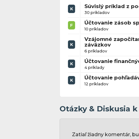
Súvislý príklad z p
K
30 príkladov
Účtovanie zásob 
F
10 príkladov
Vzájomné započíta
záväzkov
K
6 príkladov
Účtovanie finančn
K
4 príklady
Účtovanie pohľadá
K
12 príkladov
Otázky & Diskusia 
Zatiaľ žiadny komentár, bu