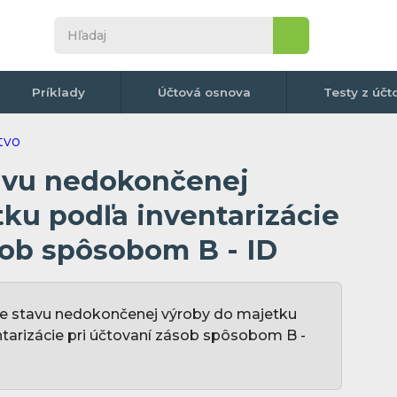
Príklady
Účtová osnova
Testy z účt
avu nedokončenej
ku podľa inventarizácie
sob spôsobom B - ID
e stavu nedokončenej výroby do majetku
ntarizácie pri účtovaní zásob spôsobom B -