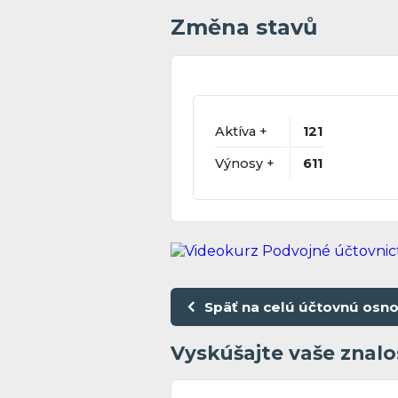
Změna stavů
Aktíva +
121
Výnosy +
611
Späť na celú účtovnú osn
Vyskúšajte vaše znalo