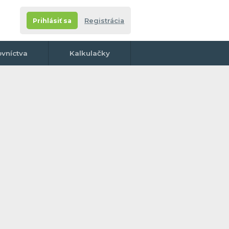
Prihlásiť sa
Registrácia
ovníctva
Kalkulačky