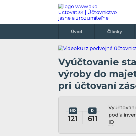
Úvod
Články
Vyúčtovanie st
výroby do majet
pri účtovaní zá
Vyúčtovani
podľa inve
121
611
ID