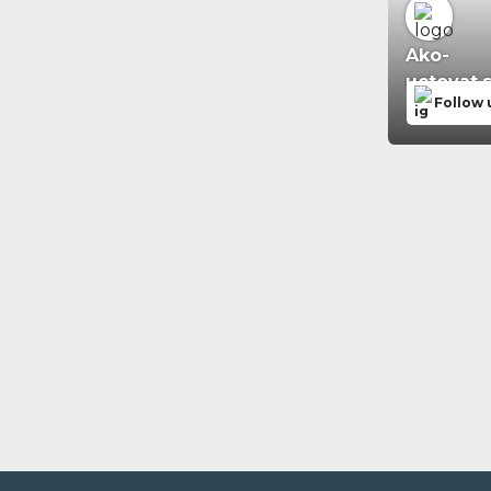
Ako-
uctovat.
Follow 