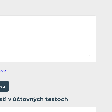
ovu
sti v účtovných testoch