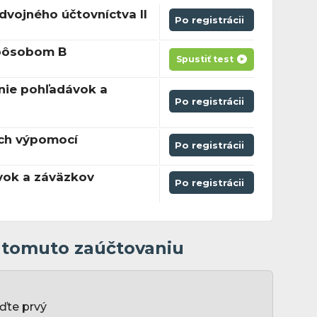
odvojného účtovníctva II
Po registrácii
spôsobom B
Spustiť test
nie pohľadávok a
Po registrácii
ých výpomocí
Po registrácii
vok a záväzkov
Po registrácii
k tomuto zaúčtovaniu
ďte prvý