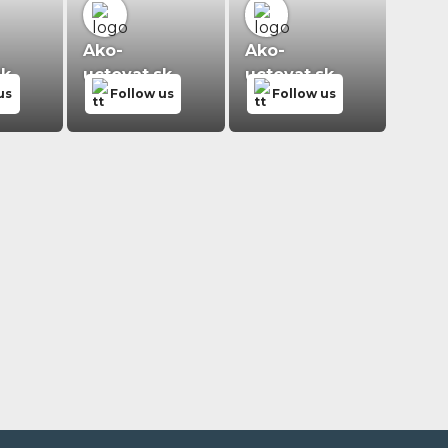
Ako-
Ako-
sk
uctovat.sk
uctovat.sk
us
Follow us
Follow us