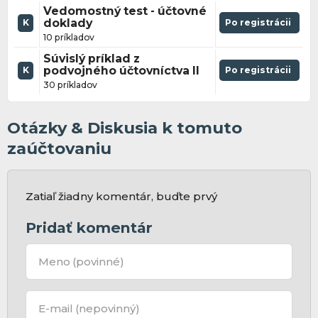
Vedomostný test - účtovné
doklady
Po registrácii
K
10 príkladov
Súvislý príklad z
podvojného účtovníctva II
Po registrácii
K
30 príkladov
Otázky & Diskusia k tomuto
zaúčtovaniu
Zatiaľ žiadny komentár, buďte prvý
Pridať komentár
Meno
(povinné)
E-mail
(nepovinný)