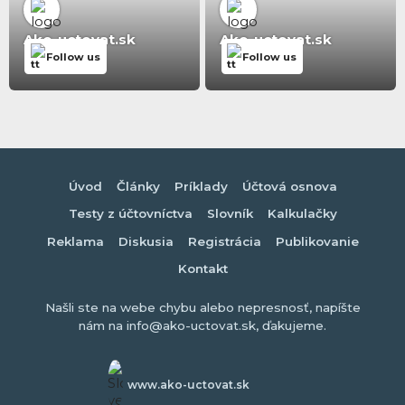
Ako-uctovat.sk
Ako-uctovat.sk
Follow us
Follow us
Úvod
Články
Príklady
Účtová osnova
Testy z účtovníctva
Slovník
Kalkulačky
Reklama
Diskusia
Registrácia
Publikovanie
Kontakt
Našli ste na webe chybu alebo nepresnosť, napíšte
nám na info@ako-uctovat.sk, ďakujeme.
www.ako-uctovat.sk