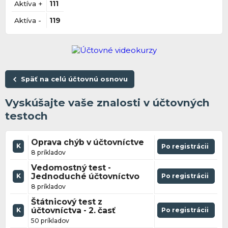
Aktíva +
111
Aktíva -
119
Späť na celú účtovnú osnovu
Vyskúšajte vaše znalosti v účtovných
testoch
Oprava chýb v účtovníctve
K
Po registrácii
8 príkladov
Vedomostný test -
Jednoduché účtovníctvo
Po registrácii
K
8 príkladov
Štátnicový test z
účtovníctva - 2. časť
Po registrácii
K
50 príkladov