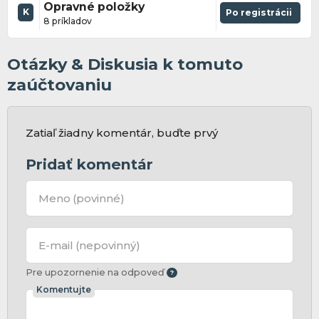
Opravné položky
K
Po registrácii
8 príkladov
Otázky & Diskusia k tomuto
zaúčtovaniu
Zatiaľ žiadny komentár, buďte prvý
Pridať komentár
Meno
(povinné)
E-mail
(nepovinný)
Pre upozornenie na odpoveď
Komentujte