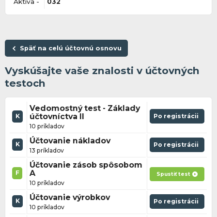
Aktíva -
032
Späť na celú účtovnú osnovu
Vyskúšajte vaše znalosti v účtovných
testoch
Vedomostný test - Základy
účtovníctva II
Po registrácii
K
10 príkladov
Účtovanie nákladov
K
Po registrácii
13 príkladov
Účtovanie zásob spôsobom
A
F
Spustiť test
10 príkladov
Účtovanie výrobkov
K
Po registrácii
10 príkladov