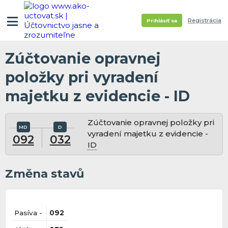
Registrácia
Prihlásiť sa
Zúčtovanie opravnej
položky pri vyradení
majetku z evidencie - ID
Zúčtovanie opravnej položky pri
vyradení majetku z evidencie -
092
032
ID
Změna stavů
Pasíva -
092