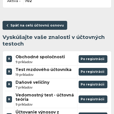
Aktíva -
702
Späť na celú účtovnú osnovu
Vyskúšajte vaše znalosti v účtovných
testoch
Obchodné spoločnosti
K
Po registrácii
9 príkladov
Test mzdového účtovníka
K
Po registrácii
19 príkladov
Daňové veličiny
K
Po registrácii
7 príkladov
Vedomostný test - účtovná
teória
Po registrácii
K
9 príkladov
Účtovanie výnosov z