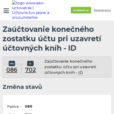
Registrácia
Prihlásiť sa
Zaúčtovanie konečného
zostatku účtu pri uzavretí
účtovných kníh - ID
Zaúčtovanie konečného
zostatku účtu pri uzavretí
086
702
účtovných kníh -
ID
Změna stavů
Pasíva -
086