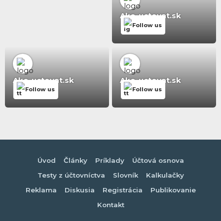
Ako-uctovat.sk
Follow us
Ako-uctovat.sk
Ako-uctovat.sk
Follow us
Follow us
Úvod
Články
Príklady
Účtová osnova
Testy z účtovníctva
Slovník
Kalkulačky
Reklama
Diskusia
Registrácia
Publikovanie
Kontakt