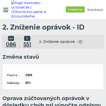
Registrácia
Prihlásiť sa
2. Zníženie oprávok - ID
2. Zníženie oprávok -
ID
086
551
Změna stavů
Pasíva -
086
Náklady -
551
Oprava zúčtovaných oprávok v
dôsledku chýb pri výpočte odpisov