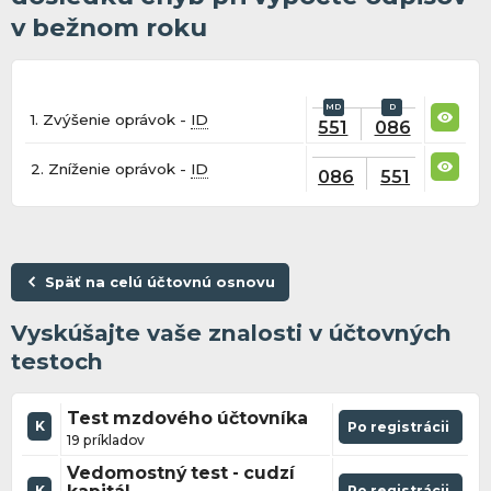
v bežnom roku
1. Zvýšenie oprávok -
ID
551
086
2. Zníženie oprávok -
ID
086
551
Späť na celú účtovnú osnovu
Vyskúšajte vaše znalosti v účtovných
testoch
Test mzdového účtovníka
K
Po registrácii
19 príkladov
Vedomostný test - cudzí
Po registrácii
K