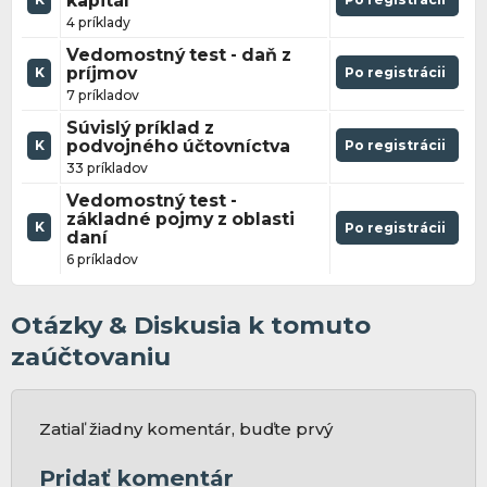
kapitál
4 príklady
Vedomostný test - daň z
príjmov
Po registrácii
K
7 príkladov
Súvislý príklad z
podvojného účtovníctva
Po registrácii
K
33 príkladov
Vedomostný test -
základné pojmy z oblasti
K
Po registrácii
daní
6 príkladov
Otázky & Diskusia k tomuto
zaúčtovaniu
Zatiaľ žiadny komentár, buďte prvý
Pridať komentár