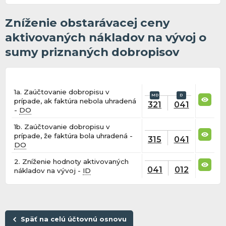
Zníženie obstarávacej ceny
aktivovaných nákladov na vývoj o
sumy priznaných dobropisov
1a. Zaúčtovanie dobropisu v
prípade, ak faktúra nebola uhradená
321
041
-
DO
1b. Zaúčtovanie dobropisu v
prípade, že faktúra bola uhradená -
315
041
DO
2. Zníženie hodnoty aktivovaných
041
012
nákladov na vývoj -
ID
Späť na celú účtovnú osnovu