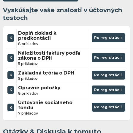
Vyskúšajte vaše znalosti v účtovných
testoch
Doplň doklad k
predkontácii
Po registrácii
K
8 príkladov
Náležitosti faktúry podľa
zákona o DPH
Po registrácii
K
5 príkladov
Základná teória o DPH
K
Po registrácii
5 príkladov
Opravné položky
K
Po registrácii
8 príkladov
Účtovanie sociálneho
fondu
Po registrácii
K
7 príkladov
Otázky & Diskusia k tomuto