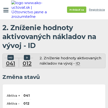
Registrácia
Prihlásiť sa
2. Zníženie hodnoty
aktivovaných nákladov na
vývoj - ID
2. Zníženie hodnoty aktivovaných
041
012
nákladov na vývoj -
ID
Změna stavů
Aktíva +
041
Aktíva -
012