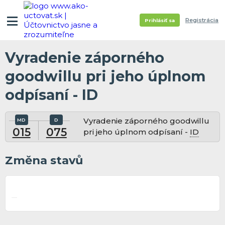
Registrácia
Prihlásiť sa
Vyradenie záporného
goodwillu pri jeho úplnom
odpísaní - ID
Vyradenie záporného goodwillu
015
075
pri jeho úplnom odpísaní -
ID
Změna stavů