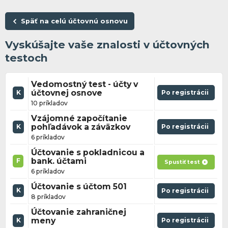
Späť na celú účtovnú osnovu
Vyskúšajte vaše znalosti v účtovných
testoch
Vedomostný test - účty v
účtovnej osnove
Po registrácii
K
10 príkladov
Vzájomné započítanie
pohľadávok a záväzkov
Po registrácii
K
6 príkladov
Účtovanie s pokladnicou a
bank. účtami
F
Spustiť test
6 príkladov
Účtovanie s účtom 501
K
Po registrácii
8 príkladov
Účtovanie zahraničnej
meny
Po registrácii
K