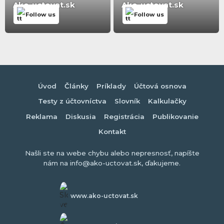
Ako-uctovat.sk
Ako-uctovat.sk
Follow us
Follow us
Úvod
Články
Príklady
Účtová osnova
Testy z účtovníctva
Slovník
Kalkulačky
Reklama
Diskusia
Registrácia
Publikovanie
Kontakt
Našli ste na webe chybu alebo nepresnosť, napíšte
nám na info@ako-uctovat.sk, ďakujeme.
www.ako-uctovat.sk