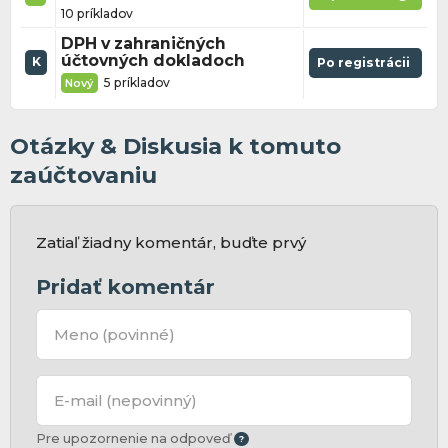
10 príkladov
DPH v zahraničných
účtovných dokladoch
K
Po registrácii
5 príkladov
Nový
Otázky & Diskusia k tomuto
zaúčtovaniu
Zatiaľ žiadny komentár, buďte prvý
Pridať komentár
Meno
(povinné)
E-mail
(nepovinný)
Pre upozornenie na odpoveď