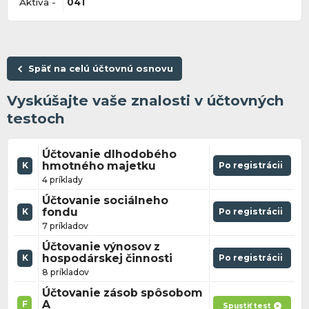
Aktíva -
041
Späť na celú účtovnú osnovu
Vyskúšajte vaše znalosti v účtovných
testoch
Účtovanie dlhodobého
hmotného majetku
Po registrácii
K
4 príklady
Účtovanie sociálneho
fondu
Po registrácii
K
7 príkladov
Účtovanie výnosov z
hospodárskej činnosti
Po registrácii
K
8 príkladov
Účtovanie zásob spôsobom
A
F
Spustiť test