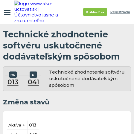
Registrácia
Prihlásiť sa
Technické zhodnotenie
softvéru uskutočnené
dodávateľským spôsobom
Technické zhodnotenie softvéru
uskutočnené dodávateľským
013
041
spôsobom
Změna stavů
Aktíva +
013