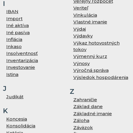
Verejný rozpočet
I
Veriteľ
IBAN
Vinkulácia
Import
Vlastné imanie
Iné aktíva
Výdaj
Iné pasíva
Výdavky
Inflácia
Výkaz hotovostných
Inkaso
tokov
Insolventnosť
Výmenný kurz
Inventarizácia
Výnosy
Investovanie
Výročná správa
Istina
Výsledok hospodárenia
J
Z
Judikát
Zahraničie
Základ dane
K
Základné imanie
Koncesia
Záloha
Konsolidácia
Záväzok
Kotácia