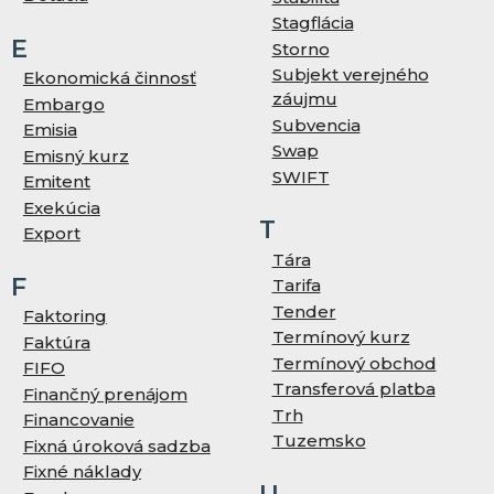
Stagflácia
E
Storno
Subjekt verejného
Ekonomická činnosť
záujmu
Embargo
Subvencia
Emisia
Swap
Emisný kurz
SWIFT
Emitent
Exekúcia
T
Export
Tára
F
Tarifa
Tender
Faktoring
Termínový kurz
Faktúra
Termínový obchod
FIFO
Transferová platba
Finančný prenájom
Trh
Financovanie
Tuzemsko
Fixná úroková sadzba
Fixné náklady
U