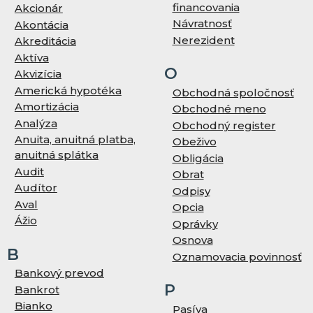
financovania
Akcionár
Návratnosť
Akontácia
Nerezident
Akreditácia
Aktíva
O
Akvizícia
Americká hypotéka
Obchodná spoločnosť
Amortizácia
Obchodné meno
Analýza
Obchodný register
Anuita, anuitná platba,
Obeživo
anuitná splátka
Obligácia
Audit
Obrat
Audítor
Odpisy
Aval
Opcia
Ážio
Oprávky
Osnova
B
Oznamovacia povinnosť
Bankový prevod
P
Bankrot
Bianko
Pasíva