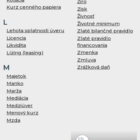
Žiro
Kurz cenného papiera
Zisk
Živnosť
L
Životné minimum
Lehota splatnosti úveru
Zlaté bilančné pravidlo
Licencia
Zlaté pravidlo
financovania
Likvidita
Zmenka
Lízing (leasing)
Zmluva
M
Zrážková daň
Majetok
Manko
Marža
Mediácia
Medziúver
Menový kurz
Mzda