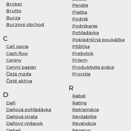
Broker
Penále
Brutto
Platba
Burza
Podnik
Burzový obchod
Podnikanie
Pohľadávka
C
Pokladničná poukážka
Call opcia
Pôžička
Cash flow
Prebytok
Ceniny
Príjem
Cenný papier
Produktivita práce
Čistá mzda
Provízia
Čisté aktíva
R
D
Rabat
Daň
Rating
Daňová pohľadávka
Reklamácia
Daňová strata
Rentabilita
Daňový výdavok
Revalvácia
Debet
Rezervy