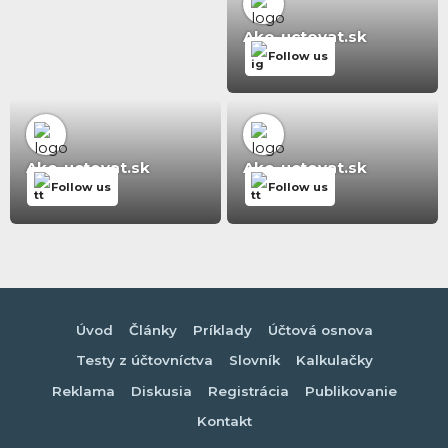
Ako-uctovat.sk
Follow us
Ako-uctovat.sk
Ako-uctovat.sk
Follow us
Follow us
Úvod
Články
Príklady
Účtová osnova
Testy z účtovníctva
Slovník
Kalkulačky
Reklama
Diskusia
Registrácia
Publikovanie
Kontakt