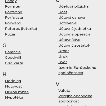
Fondy
Forfaiter
Účelová pôžička
Forfaiting
Účet
Forfaitista
Účtová osnova
Forward
Účtovanie
Futures (futurita)
Účtovná jednotka
Fúzia
Účtovná operácia
Účtovníctvo
G
Účtovný zostatok
Úmor
Garancia
Úrok
Goodwill
Úver
Grid karta
územie Európskeho
spoločenstva
H
Hedging
V
Hotovosť
Valuta
Hrubá mzda
Verejná obchodná
Hypotéka
spoločnosť