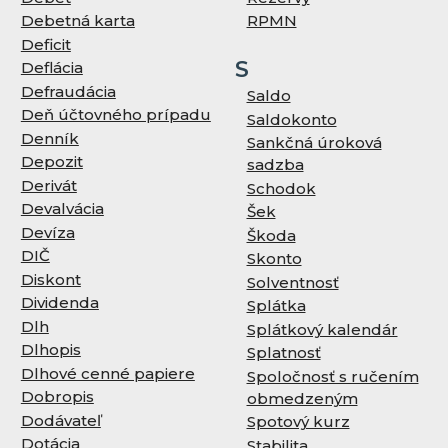
Debetná karta
RPMN
Deficit
S
Deflácia
Defraudácia
Saldo
Deň účtovného prípadu
Saldokonto
Denník
Sankčná úroková
Depozit
sadzba
Derivát
Schodok
Devalvácia
Šek
Devíza
Škoda
DIČ
Skonto
Diskont
Solventnosť
Dividenda
Splátka
Dlh
Splátkový kalendár
Dlhopis
Splatnosť
Dlhové cenné papiere
Spoločnosť s ručením
Dobropis
obmedzeným
Dodávateľ
Spotový kurz
Dotácia
Stabilita