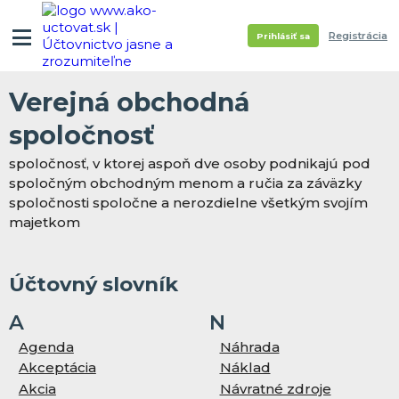
Registrácia
Prihlásiť sa
Verejná obchodná
spoločnosť
spoločnosť, v ktorej aspoň dve osoby podnikajú pod
spoločným obchodným menom a ručia za záväzky
spoločnosti spoločne a nerozdielne všetkým svojím
majetkom
Účtovný slovník
A
N
Agenda
Náhrada
Akceptácia
Náklad
Akcia
Návratné zdroje