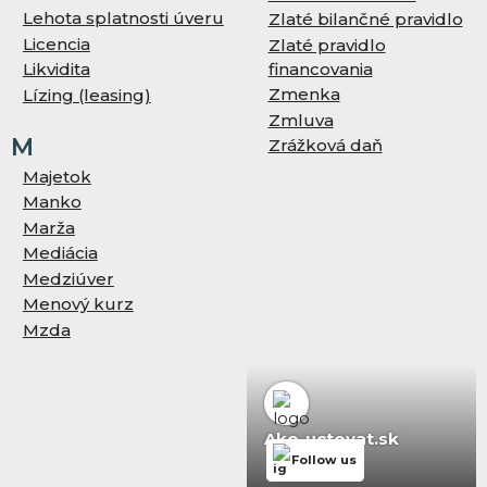
Lehota splatnosti úveru
Zlaté bilančné pravidlo
Licencia
Zlaté pravidlo
financovania
Likvidita
Zmenka
Lízing (leasing)
Zmluva
M
Zrážková daň
Majetok
Manko
Marža
Mediácia
Medziúver
Menový kurz
Mzda
Ako-uctovat.sk
Follow us