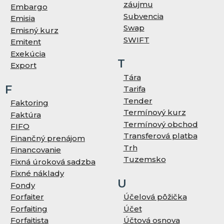
záujmu
Embargo
Subvencia
Emisia
Swap
Emisný kurz
SWIFT
Emitent
Exekúcia
T
Export
Tára
F
Tarifa
Tender
Faktoring
Termínový kurz
Faktúra
Termínový obchod
FIFO
Transferová platba
Finančný prenájom
Trh
Financovanie
Tuzemsko
Fixná úroková sadzba
Fixné náklady
U
Fondy
Forfaiter
Účelová pôžička
Forfaiting
Účet
Forfaitista
Účtová osnova