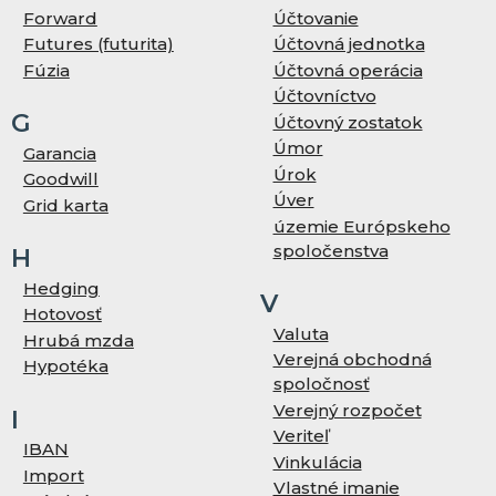
Forward
Účtovanie
Futures (futurita)
Účtovná jednotka
Fúzia
Účtovná operácia
Účtovníctvo
G
Účtovný zostatok
Úmor
Garancia
Úrok
Goodwill
Úver
Grid karta
územie Európskeho
spoločenstva
H
Hedging
V
Hotovosť
Valuta
Hrubá mzda
Verejná obchodná
Hypotéka
spoločnosť
Verejný rozpočet
I
Veriteľ
IBAN
Vinkulácia
Import
Vlastné imanie