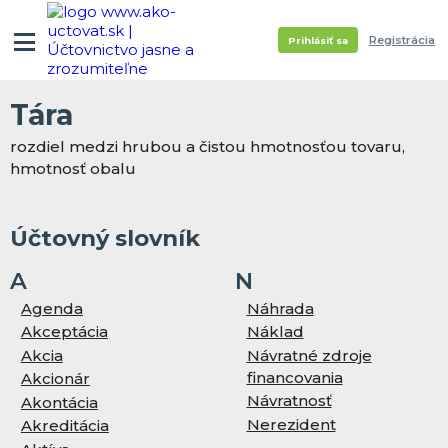
Registrácia
Prihlásiť sa
Tára
rozdiel medzi hrubou a čistou hmotnosťou tovaru,
hmotnosť obalu
Účtovný slovník
A
N
Agenda
Náhrada
Akceptácia
Náklad
Akcia
Návratné zdroje
financovania
Akcionár
Návratnosť
Akontácia
Nerezident
Akreditácia