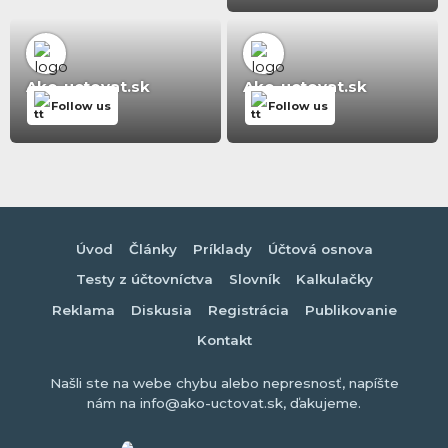
Ako-uctovat.sk
Ako-uctovat.sk
Follow us
Follow us
Úvod
Články
Príklady
Účtová osnova
Testy z účtovníctva
Slovník
Kalkulačky
Reklama
Diskusia
Registrácia
Publikovanie
Kontakt
Našli ste na webe chybu alebo nepresnosť, napíšte
nám na info@ako-uctovat.sk, ďakujeme.