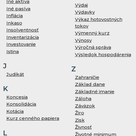
Iné aktíva
Výdaj
Iné pasíva
Výdavky
Inflácia
Výkaz hotovostných
Inkaso
tokov
Insolventnosť
Výmenný kurz
Inventarizácia
Výnosy
Investovanie
Výročná správa
Istina
Výsledok hospodárenia
J
Z
Judikát
Zahraničie
Základ dane
K
Základné imanie
Koncesia
Záloha
Konsolidácia
Záväzok
Kotácia
Žiro
Kurz cenného papiera
Zisk
Živnosť
L
Životné minimum