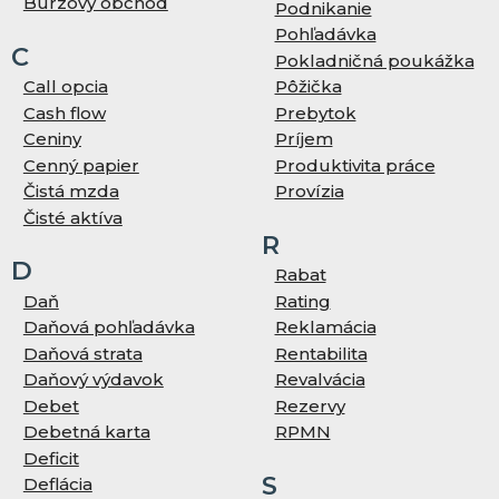
Burzový obchod
Podnikanie
Pohľadávka
C
Pokladničná poukážka
Call opcia
Pôžička
Cash flow
Prebytok
Ceniny
Príjem
Cenný papier
Produktivita práce
Čistá mzda
Provízia
Čisté aktíva
R
D
Rabat
Daň
Rating
Daňová pohľadávka
Reklamácia
Daňová strata
Rentabilita
Daňový výdavok
Revalvácia
Debet
Rezervy
Debetná karta
RPMN
Deficit
S
Deflácia