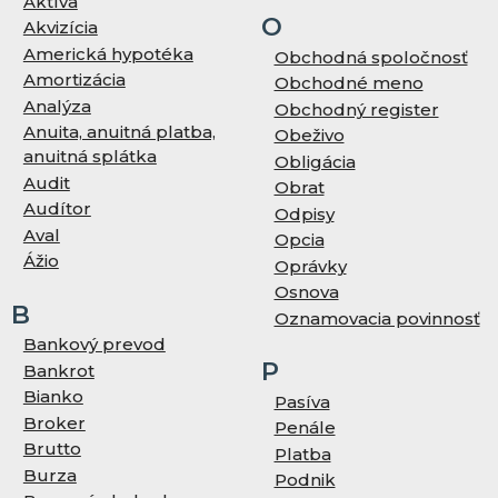
Aktíva
O
Akvizícia
Americká hypotéka
Obchodná spoločnosť
Amortizácia
Obchodné meno
Analýza
Obchodný register
Anuita, anuitná platba,
Obeživo
anuitná splátka
Obligácia
Audit
Obrat
Audítor
Odpisy
Aval
Opcia
Ážio
Oprávky
Osnova
B
Oznamovacia povinnosť
Bankový prevod
P
Bankrot
Bianko
Pasíva
Broker
Penále
Brutto
Platba
Burza
Podnik