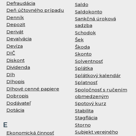
Defraudácia
Saldo
Deň účtovného prípadu
Saldokonto
Denník
Sankčná úroková
Depozit
sadzba
Derivát
Schodok
Devalvácia
Šek
Devíza
Škoda
DIČ
Skonto
Diskont
Solventnosť
Dividenda
Splátka
Dlh
Splátkový kalendár
Dlhopis
Splatnosť
Dlhové cenné papiere
Spoločnosť s ručením
Dobropis
obmedzeným
Dodávateľ
Spotový kurz
Dotácia
Stabilita
Stagflácia
E
Storno
Subjekt verejného
Ekonomická činnosť