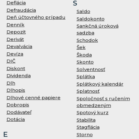
S
Deflácia
Defraudácia
Saldo
Deň účtovného prípadu
Saldokonto
Denník
Sankčná úroková
Depozit
sadzba
Derivát
Schodok
Devalvácia
Šek
Devíza
Škoda
DIČ
Skonto
Diskont
Solventnosť
Dividenda
Splátka
Dlh
Splátkový kalendár
Dlhopis
Splatnosť
Dlhové cenné papiere
Spoločnosť s ručením
Dobropis
obmedzeným
Dodávateľ
Spotový kurz
Dotácia
Stabilita
Stagflácia
E
Storno