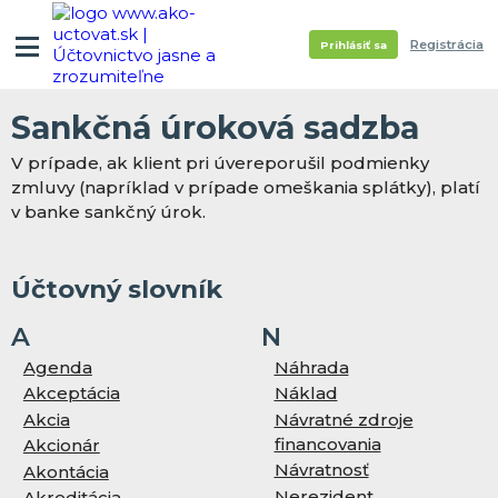
Registrácia
Prihlásiť sa
Sankčná úroková sadzba
V prípade, ak klient pri úvereporušil podmienky
zmluvy (napríklad v prípade omeškania splátky), platí
v banke sankčný úrok.
Účtovný slovník
A
N
Agenda
Náhrada
Akceptácia
Náklad
Akcia
Návratné zdroje
financovania
Akcionár
Návratnosť
Akontácia
Nerezident
Akreditácia