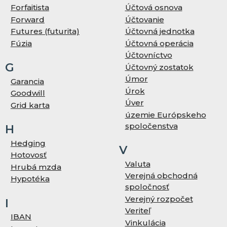
Forfaitista
Účtová osnova
Forward
Účtovanie
Futures (futurita)
Účtovná jednotka
Fúzia
Účtovná operácia
Účtovníctvo
G
Účtovný zostatok
Úmor
Garancia
Úrok
Goodwill
Úver
Grid karta
územie Európskeho
spoločenstva
H
Hedging
V
Hotovosť
Valuta
Hrubá mzda
Verejná obchodná
Hypotéka
spoločnosť
Verejný rozpočet
I
Veriteľ
IBAN
Vinkulácia