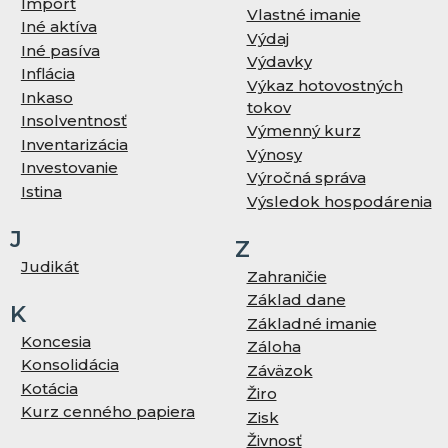
Import
Vlastné imanie
Iné aktíva
Výdaj
Iné pasíva
Výdavky
Inflácia
Výkaz hotovostných
Inkaso
tokov
Insolventnosť
Výmenný kurz
Inventarizácia
Výnosy
Investovanie
Výročná správa
Istina
Výsledok hospodárenia
J
Z
Judikát
Zahraničie
Základ dane
K
Základné imanie
Koncesia
Záloha
Konsolidácia
Záväzok
Kotácia
Žiro
Kurz cenného papiera
Zisk
Živnosť