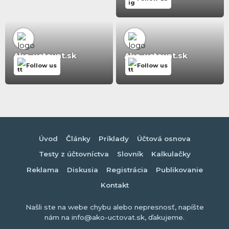
Ako-uctovat.sk
Ako-uctovat.sk
Follow us
Follow us
Úvod
Články
Príklady
Účtová osnova
Testy z účtovníctva
Slovník
Kalkulačky
Reklama
Diskusia
Registrácia
Publikovanie
Kontakt
Našli ste na webe chybu alebo nepresnosť, napíšte
nám na info@ako-uctovat.sk, ďakujeme.