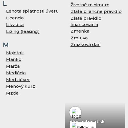
L
Životné minimum
Lehota splatnosti úveru
Zlaté bilančné pravidlo
Licencia
Zlaté pravidlo
financovania
Likvidita
Zmenka
Lízing (leasing)
Zmluva
M
Zrážková daň
Majetok
Manko
Marža
Mediácia
Medziúver
Menový kurz
Mzda
Ako-uctovat.sk
Follow us