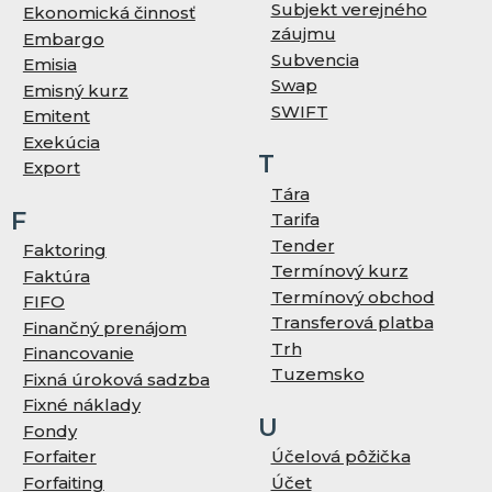
Subjekt verejného
Ekonomická činnosť
záujmu
Embargo
Subvencia
Emisia
Swap
Emisný kurz
SWIFT
Emitent
Exekúcia
T
Export
Tára
F
Tarifa
Tender
Faktoring
Termínový kurz
Faktúra
Termínový obchod
FIFO
Transferová platba
Finančný prenájom
Trh
Financovanie
Tuzemsko
Fixná úroková sadzba
Fixné náklady
U
Fondy
Forfaiter
Účelová pôžička
Forfaiting
Účet