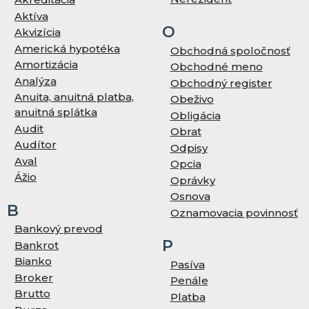
Aktíva
O
Akvizícia
Americká hypotéka
Obchodná spoločnosť
Amortizácia
Obchodné meno
Analýza
Obchodný register
Anuita, anuitná platba,
Obeživo
anuitná splátka
Obligácia
Audit
Obrat
Audítor
Odpisy
Aval
Opcia
Ážio
Oprávky
Osnova
B
Oznamovacia povinnosť
Bankový prevod
P
Bankrot
Bianko
Pasíva
Broker
Penále
Brutto
Platba