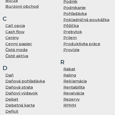
Burza
Podnik
Burzový obchod
Podnikanie
Pohľadávka
C
Pokladničná poukážka
Call opcia
Pôžička
Cash flow
Prebytok
Ceniny
Príjem
Cenný papier
Produktivita práce
Čistá mzda
Provízia
Čisté aktíva
R
D
Rabat
Daň
Rating
Daňová pohľadávka
Reklamácia
Daňová strata
Rentabilita
Daňový výdavok
Revalvácia
Debet
Rezervy
Debetná karta
RPMN
Deficit