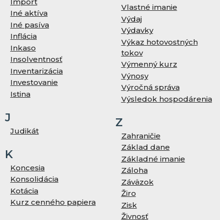
Import
Vlastné imanie
Iné aktíva
Výdaj
Iné pasíva
Výdavky
Inflácia
Výkaz hotovostných
Inkaso
tokov
Insolventnosť
Výmenný kurz
Inventarizácia
Výnosy
Investovanie
Výročná správa
Istina
Výsledok hospodárenia
J
Z
Judikát
Zahraničie
Základ dane
K
Základné imanie
Koncesia
Záloha
Konsolidácia
Záväzok
Kotácia
Žiro
Kurz cenného papiera
Zisk
Živnosť