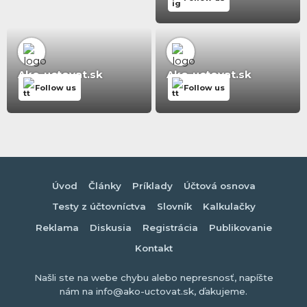
Ako-uctovat.sk
Ako-uctovat.sk
Follow us
Follow us
Úvod
Články
Príklady
Účtová osnova
Testy z účtovníctva
Slovník
Kalkulačky
Reklama
Diskusia
Registrácia
Publikovanie
Kontakt
Našli ste na webe chybu alebo nepresnosť, napíšte
nám na info@ako-uctovat.sk, ďakujeme.