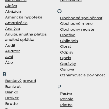
Aktíva
O
Akvizícia
Americká hypotéka
Obchodná spoločnosť
Amortizácia
Obchodné meno
Analýza
Obchodný register
Anuita, anuitná platba,
Obeživo
anuitná splátka
Obligácia
Audit
Obrat
Audítor
Odpisy
Aval
Opcia
Ážio
Oprávky
Osnova
B
Oznamovacia povinnosť
Bankový prevod
P
Bankrot
Bianko
Pasíva
Broker
Penále
Brutto
Platba