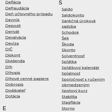
S
Deflácia
Defraudácia
Saldo
Deň účtovného prípadu
Saldokonto
Denník
Sankčná úroková
Depozit
sadzba
Derivát
Schodok
Devalvácia
Šek
Devíza
Škoda
DIČ
Skonto
Diskont
Solventnosť
Dividenda
Splátka
Dlh
Splátkový kalendár
Dlhopis
Splatnosť
Dlhové cenné papiere
Spoločnosť s ručením
Dobropis
obmedzeným
Dodávateľ
Spotový kurz
Dotácia
Stabilita
Stagflácia
E
Storno