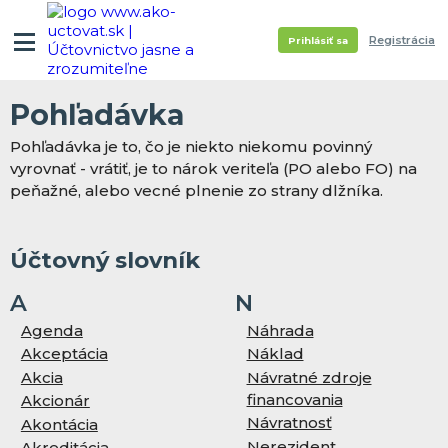
Registrácia
Prihlásiť sa
Pohľadávka
Pohľadávka je to, čo je niekto niekomu povinný
vyrovnať - vrátiť, je to nárok veriteľa (PO alebo FO) na
peňažné, alebo vecné plnenie zo strany dlžníka.
Účtovný slovník
A
N
Agenda
Náhrada
Akceptácia
Náklad
Akcia
Návratné zdroje
financovania
Akcionár
Návratnosť
Akontácia
Nerezident
Akreditácia