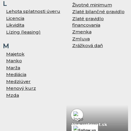
L
Životné minimum
Lehota splatnosti úveru
Zlaté bilančné pravidlo
Licencia
Zlaté pravidlo
financovania
Likvidita
Zmenka
Lízing (leasing)
Zmluva
M
Zrážková daň
Majetok
Manko
Marža
Mediácia
Medziúver
Menový kurz
Mzda
Ako-uctovat.sk
Follow us