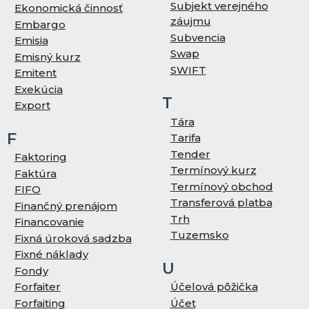
Subjekt verejného
Ekonomická činnosť
záujmu
Embargo
Subvencia
Emisia
Swap
Emisný kurz
SWIFT
Emitent
Exekúcia
T
Export
Tára
F
Tarifa
Tender
Faktoring
Termínový kurz
Faktúra
Termínový obchod
FIFO
Transferová platba
Finančný prenájom
Trh
Financovanie
Tuzemsko
Fixná úroková sadzba
Fixné náklady
U
Fondy
Forfaiter
Účelová pôžička
Forfaiting
Účet