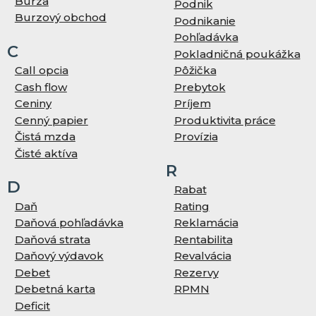
Burza
Podnik
Burzový obchod
Podnikanie
Pohľadávka
C
Pokladničná poukážka
Call opcia
Pôžička
Cash flow
Prebytok
Ceniny
Príjem
Cenný papier
Produktivita práce
Čistá mzda
Provízia
Čisté aktíva
R
D
Rabat
Daň
Rating
Daňová pohľadávka
Reklamácia
Daňová strata
Rentabilita
Daňový výdavok
Revalvácia
Debet
Rezervy
Debetná karta
RPMN
Deficit