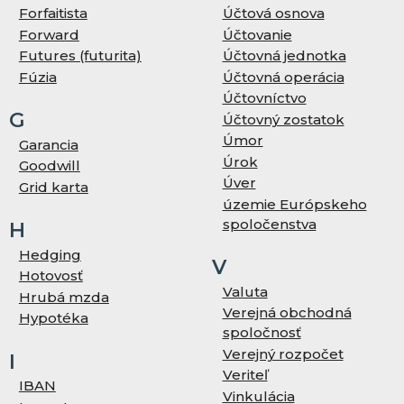
Forfaitista
Účtová osnova
Forward
Účtovanie
Futures (futurita)
Účtovná jednotka
Fúzia
Účtovná operácia
Účtovníctvo
G
Účtovný zostatok
Úmor
Garancia
Úrok
Goodwill
Úver
Grid karta
územie Európskeho
spoločenstva
H
Hedging
V
Hotovosť
Valuta
Hrubá mzda
Verejná obchodná
Hypotéka
spoločnosť
Verejný rozpočet
I
Veriteľ
IBAN
Vinkulácia