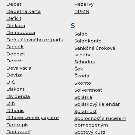
Debet
Rezervy
Debetná karta
RPMN
Deficit
S
Deflácia
Defraudácia
Saldo
Deň účtovného prípadu
Saldokonto
Denník
Sankčná úroková
Depozit
sadzba
Derivát
Schodok
Devalvácia
Šek
Devíza
Škoda
DIČ
Skonto
Diskont
Solventnosť
Dividenda
Splátka
Dlh
Splátkový kalendár
Dlhopis
Splatnosť
Dlhové cenné papiere
Spoločnosť s ručením
Dobropis
obmedzeným
Dodávateľ
Spotový kurz