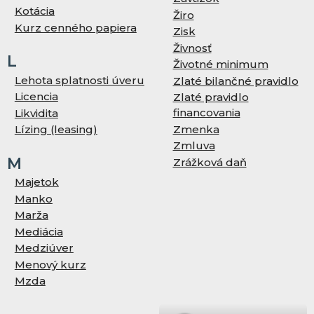
Kotácia
Žiro
Kurz cenného papiera
Zisk
Živnosť
L
Životné minimum
Lehota splatnosti úveru
Zlaté bilančné pravidlo
Licencia
Zlaté pravidlo
financovania
Likvidita
Zmenka
Lízing (leasing)
Zmluva
M
Zrážková daň
Majetok
Manko
Marža
Mediácia
Medziúver
Menový kurz
Mzda