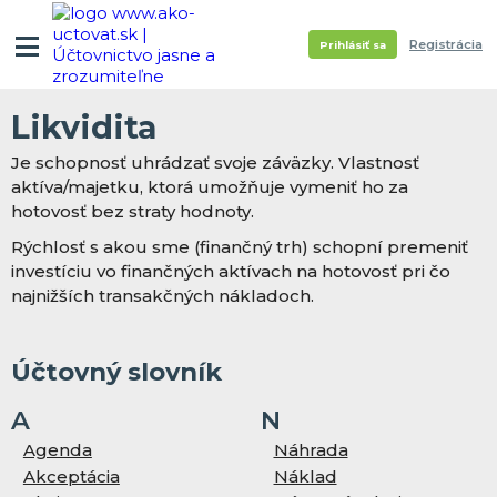
Registrácia
Prihlásiť sa
Likvidita
Je schopnosť uhrádzať svoje záväzky. Vlastnosť
aktíva/majetku, ktorá umožňuje vymeniť ho za
hotovosť bez straty hodnoty.
Rýchlosť s akou sme (finančný trh) schopní premeniť
investíciu vo finančných aktívach na hotovosť pri čo
najnižších transakčných nákladoch.
Účtovný slovník
A
N
Agenda
Náhrada
Akceptácia
Náklad