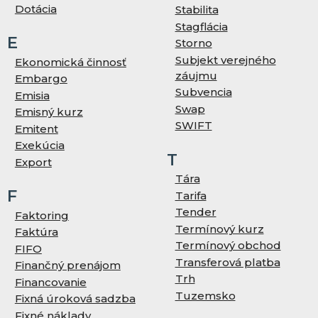
Dotácia
Stabilita
Stagflácia
E
Storno
Subjekt verejného
Ekonomická činnosť
záujmu
Embargo
Subvencia
Emisia
Swap
Emisný kurz
SWIFT
Emitent
Exekúcia
T
Export
Tára
F
Tarifa
Tender
Faktoring
Termínový kurz
Faktúra
Termínový obchod
FIFO
Transferová platba
Finančný prenájom
Trh
Financovanie
Tuzemsko
Fixná úroková sadzba
Fixné náklady