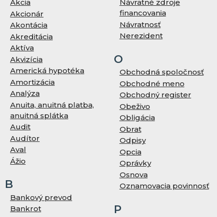
Akcia
Návratné zdroje
financovania
Akcionár
Návratnosť
Akontácia
Nerezident
Akreditácia
Aktíva
O
Akvizícia
Americká hypotéka
Obchodná spoločnosť
Amortizácia
Obchodné meno
Analýza
Obchodný register
Anuita, anuitná platba,
Obeživo
anuitná splátka
Obligácia
Audit
Obrat
Audítor
Odpisy
Aval
Opcia
Ážio
Oprávky
Osnova
B
Oznamovacia povinnosť
Bankový prevod
P
Bankrot