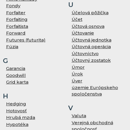
U
Fondy
Forfaiter
Účelová pôžička
Forfaiting
Účet
Forfaitista
Účtová osnova
Forward
Účtovanie
Futures (futurita)
Účtovná jednotka
Fúzia
Účtovná operácia
Účtovníctvo
G
Účtovný zostatok
Úmor
Garancia
Úrok
Goodwill
Úver
Grid karta
územie Európskeho
spoločenstva
H
Hedging
V
Hotovosť
Valuta
Hrubá mzda
Verejná obchodná
Hypotéka
spoločnosť