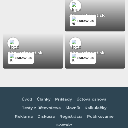
Ako-uctovat.sk
Follow us
Ako-uctovat.sk
Ako-uctovat.sk
Follow us
Follow us
Úvod
Články
Príklady
Účtová osnova
Testy z účtovníctva
Slovník
Kalkulačky
Reklama
Diskusia
Registrácia
Publikovanie
Kontakt