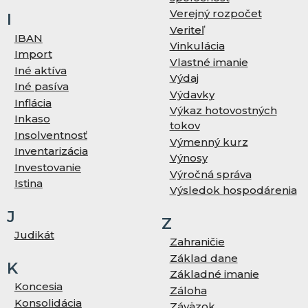
Verejný rozpočet
I
Veriteľ
IBAN
Vinkulácia
Import
Vlastné imanie
Iné aktíva
Výdaj
Iné pasíva
Výdavky
Inflácia
Výkaz hotovostných
Inkaso
tokov
Insolventnosť
Výmenný kurz
Inventarizácia
Výnosy
Investovanie
Výročná správa
Istina
Výsledok hospodárenia
J
Z
Judikát
Zahraničie
Základ dane
K
Základné imanie
Koncesia
Záloha
Konsolidácia
Záväzok