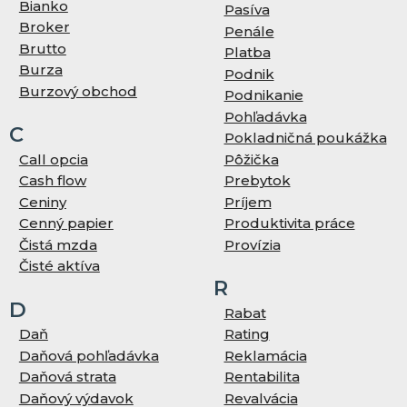
Bianko
Pasíva
Broker
Penále
Brutto
Platba
Burza
Podnik
Burzový obchod
Podnikanie
Pohľadávka
C
Pokladničná poukážka
Call opcia
Pôžička
Cash flow
Prebytok
Ceniny
Príjem
Cenný papier
Produktivita práce
Čistá mzda
Provízia
Čisté aktíva
R
D
Rabat
Daň
Rating
Daňová pohľadávka
Reklamácia
Daňová strata
Rentabilita
Daňový výdavok
Revalvácia