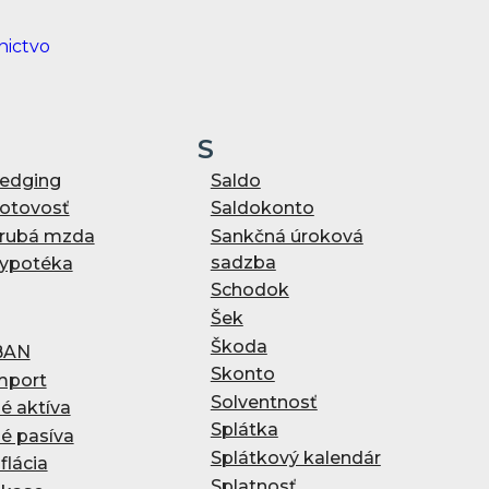
S
edging
Saldo
otovosť
Saldokonto
rubá mzda
Sankčná úroková
sadzba
ypotéka
Schodok
Šek
Škoda
BAN
Skonto
mport
Solventnosť
né aktíva
Splátka
né pasíva
Splátkový kalendár
nflácia
Splatnosť