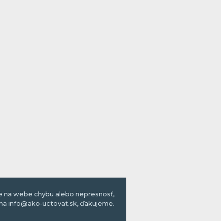
te na webe chybu alebo nepresnosť,
na info@ako-uctovat.sk, ďakujeme.