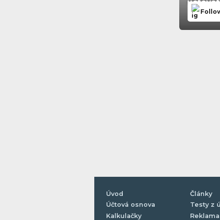
uctovat
Follo
Úvod
Články
Účtová osnova
Testy z 
Kalkulačky
Reklama