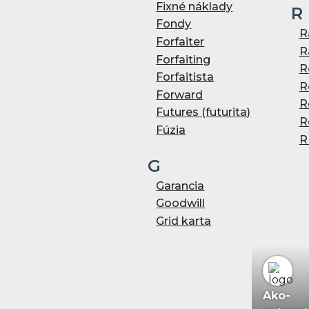
Fixné náklady
R
Fondy
R
Forfaiter
R
Forfaiting
R
Forfaitista
R
Forward
R
Futures (futurita)
R
Fúzia
R
G
Garancia
Goodwill
Grid karta
Ako-