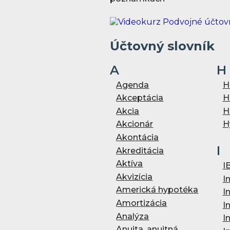
Účtovný slovník
A
H
Agenda
H
Akceptácia
H
Akcia
H
Akcionár
H
Akontácia
I
Akreditácia
Aktíva
I
Akvizícia
I
Americká hypotéka
I
Amortizácia
I
Analýza
I
Anuita, anuitná