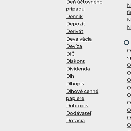
Deň účtovného
N
prípadu
f
Denník
N
Depozit
N
Derivát
Devalvácia
O
Devíza
O
DIČ
s
Diskont
O
Dividenda
O
Dlh
O
Dlhopis
O
Dlhové cenné
O
papiere
O
Dobropis
O
Dodávateľ
O
Dotácia
O