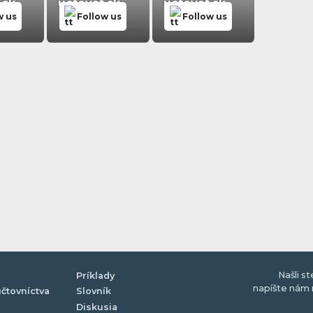
.sk
uctovat.sk
uctovat.sk
w us
Follow us
Follow us
Našli s
Príklady
napíšte nám 
účtovníctva
Slovník
Diskusia