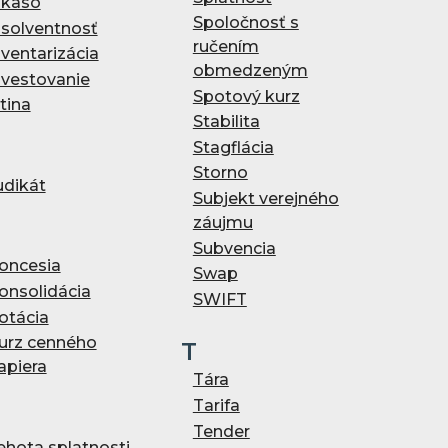
nkaso
Spoločnosť s
nsolventnosť
ručením
nventarizácia
obmedzeným
nvestovanie
Spotový kurz
stina
Stabilita
Stagflácia
Storno
udikát
Subjekt verejného
záujmu
Subvencia
oncesia
Swap
onsolidácia
SWIFT
otácia
urz cenného
T
apiera
Tára
Tarifa
Tender
ehota splatnosti