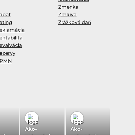
Zmenka
abat
Zmluva
ating
Zrážková daň
eklamácia
entabilita
evalvácia
ezervy
PMN
Ako-
Ako-