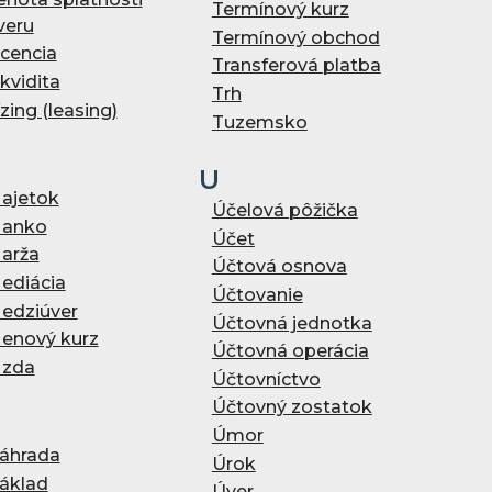
Termínový kurz
veru
Termínový obchod
icencia
Transferová platba
ikvidita
Trh
ízing (leasing)
Tuzemsko
U
ajetok
Účelová pôžička
anko
Účet
arža
Účtová osnova
ediácia
Účtovanie
edziúver
Účtovná jednotka
enový kurz
Účtovná operácia
zda
Účtovníctvo
Účtovný zostatok
Úmor
áhrada
Úrok
áklad
Úver