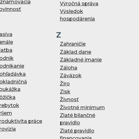
znamovacia
Výročná správa
ovinnosť
Výsledok
hospodárenia
Z
asíva
enále
Zahraničie
latba
Základ dane
odnik
Základné imanie
odnikanie
Záloha
ohľadávka
Záväzok
okladničná
Žiro
oukážka
Zisk
ôžička
Živnosť
rebytok
Životné minimum
ríjem
Zlaté bilančné
roduktivita práce
pravidlo
rovízia
Zlaté pravidlo
financovania