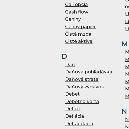
Call opcia
ú
Cash flow
L
Ceniny
L
Cenný papier
L
Čistá mzda
Čisté aktíva
M
M
D
M
Daň
M
Daňová pohľadávka
M
Daňová strata
M
Daňový výdavok
M
Debet
M
Debetná karta
Deficit
N
Deflácia
N
Defraudácia
N