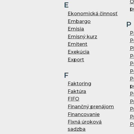
O
E
p
Ekonomická činnosť
Embargo
P
Emisia
P
Emisný kurz
P
Emitent
P
Exekúcia
P
Export
P
P
F
P
Faktoring
p
Faktúra
P
FIFO
P
Finančný prenájom
P
Financovanie
P
Fixná úroková
P
sadzba