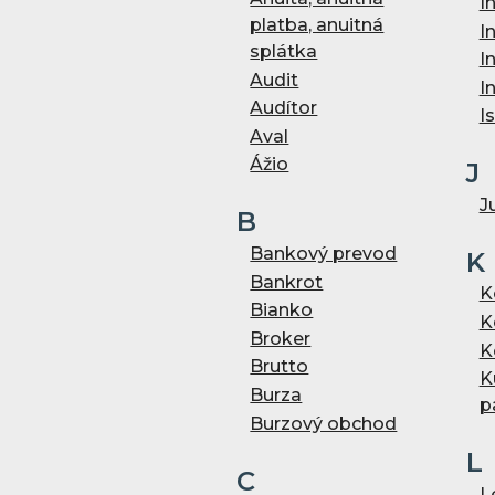
I
platba, anuitná
I
splátka
I
Audit
I
Audítor
I
Aval
Ážio
J
J
B
Bankový prevod
K
Bankrot
K
Bianko
K
Broker
K
Brutto
K
Burza
p
Burzový obchod
L
C
L