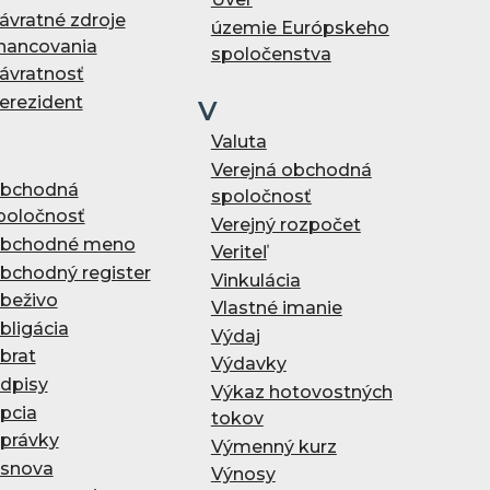
ávratné zdroje
územie Európskeho
inancovania
spoločenstva
ávratnosť
erezident
V
Valuta
Verejná obchodná
bchodná
spoločnosť
poločnosť
Verejný rozpočet
bchodné meno
Veriteľ
bchodný register
Vinkulácia
beživo
Vlastné imanie
bligácia
Výdaj
brat
Výdavky
dpisy
Výkaz hotovostných
pcia
tokov
právky
Výmenný kurz
snova
Výnosy