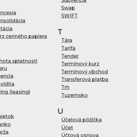
Subvencia
Swap
ncesia
SWIFT
nsolidácia
tácia
T
rz cenného papiera
Tára
Tarifa
Tender
hota splatnosti
Termínový kurz
eru
Termínový obchod
cencia
Transferová platba
kvidita
Trh
zing (leasing)
Tuzemsko
U
jetok
Účelová pôžička
anko
Účet
rža
Účtová osnova