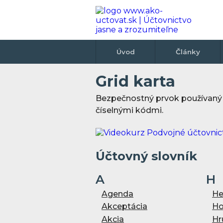
Úvod
Články
Grid karta
Bezpečnostný prvok používaný v
číselnými kódmi.
Účtovný slovník
A
H
Agenda
He
Akceptácia
Ho
Akcia
Hr