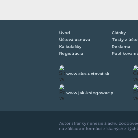
Úvod
Články
Účtová osnova
Testy z účto
Kalkulačky
Reklama
Registrácia
Publikovani
www.ako-uctovat.sk
www.jak-ksiegowac.pl
Autor stránky nenesie žiadnu zodpoved
na základe informácií získaných z tých