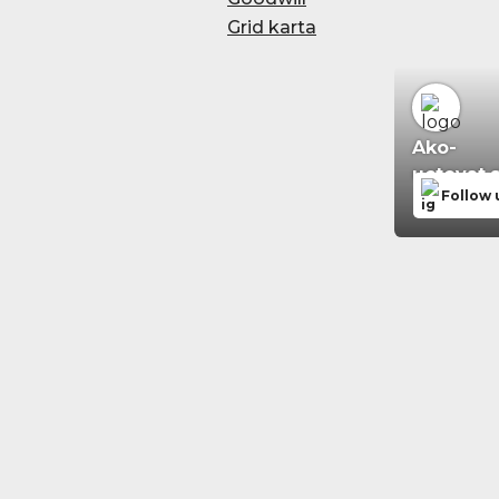
Grid karta
Ako-
uctovat.
Follow 