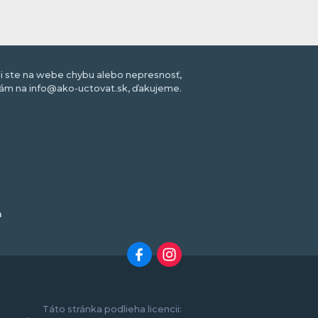
li ste na webe chybu alebo nepresnosť,
nám na info@ako-uctovat.sk, ďakujeme.
m
Táto stránka podlieha licencii: