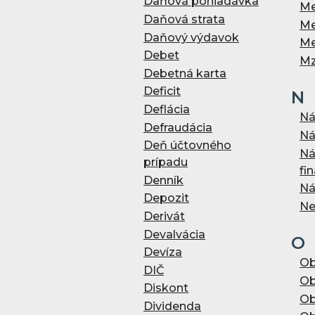
Daňová pohľadávka
Me
Daňová strata
Me
Daňový výdavok
Me
Debet
M
Debetná karta
Deficit
N
Deflácia
Ná
Defraudácia
Ná
Deň účtovného
Ná
prípadu
fi
Denník
Ná
Depozit
Ne
Derivát
Devalvácia
O
Devíza
Ob
DIČ
Ob
Diskont
Ob
Dividenda