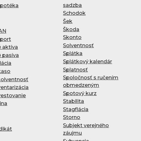
sadzba
potéka
Schodok
Šek
Škoda
AN
Skonto
port
Solventnosť
é aktíva
Splátka
é pasíva
Splátkový kalendár
lácia
Splatnosť
kaso
Spoločnosť s ručením
solventnosť
obmedzeným
ventarizácia
Spotový kurz
vestovanie
Stabilita
tina
Stagflácia
Storno
Subjekt verejného
dikát
záujmu