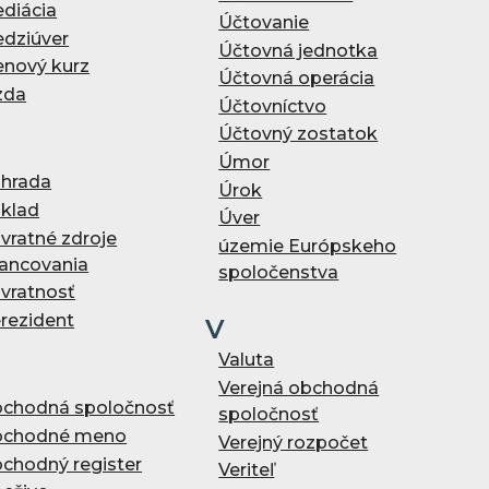
diácia
Účtovanie
dziúver
Účtovná jednotka
nový kurz
Účtovná operácia
zda
Účtovníctvo
Účtovný zostatok
Úmor
hrada
Úrok
klad
Úver
vratné zdroje
územie Európskeho
nancovania
spoločenstva
vratnosť
rezident
V
Valuta
Verejná obchodná
chodná spoločnosť
spoločnosť
chodné meno
Verejný rozpočet
chodný register
Veriteľ