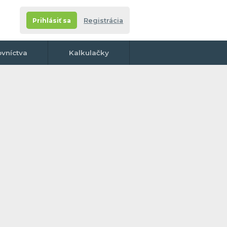
Prihlásiť sa
Registrácia
ovníctva
Kalkulačky