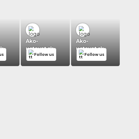
Ako-
Ako-
sk
uctovat.sk
uctovat.sk
us
Follow us
Follow us