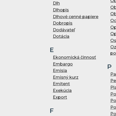
Ob
Dlh
Ob
Dlhopis
Ob
Dlhové cenné papiere
Od
Dobropis
Op
Dodávateľ
Op
Dotácia
Os
Oz
E
po
Ekonomická činnosť
Embargo
P
Emisia
Pa
Emisný kurz
Pe
Emitent
Pl
Exekúcia
Po
Export
Po
Po
F
Po