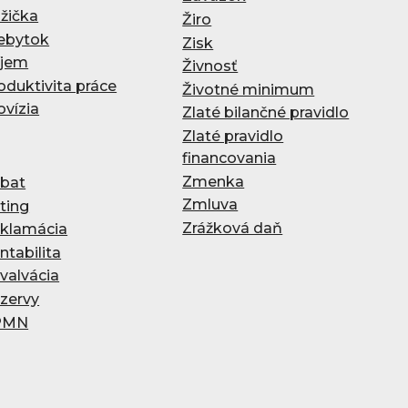
žička
Žiro
ebytok
Zisk
íjem
Živnosť
oduktivita práce
Životné minimum
ovízia
Zlaté bilančné pravidlo
Zlaté pravidlo
financovania
Zmenka
bat
Zmluva
ting
Zrážková daň
klamácia
ntabilita
valvácia
zervy
PMN