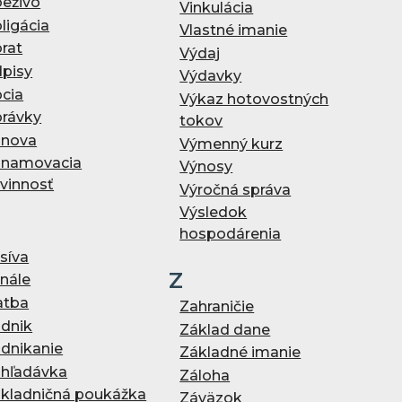
eživo
Vinkulácia
ligácia
Vlastné imanie
rat
Výdaj
pisy
Výdavky
cia
Výkaz hotovostných
rávky
tokov
nova
Výmenný kurz
namovacia
Výnosy
vinnosť
Výročná správa
Výsledok
hospodárenia
síva
Z
nále
atba
Zahraničie
dnik
Základ dane
dnikanie
Základné imanie
hľadávka
Záloha
kladničná poukážka
Záväzok