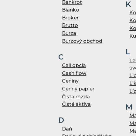
Bankrot
K
Bianko
Ko
Broker
Ko
Brutto
Ko
Burza
Ku
Burzový obchod
L
C
Le
Call opcia
úv
Cash flow
Li
Ceniny
Li
Cenný papier
Lí
Čistá mzda
Čisté aktíva
M
Ma
D
M
Daň
Ma