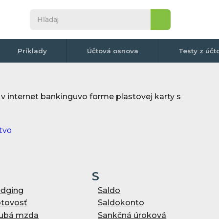
Príklady
Účtová osnova
Testy z účt
 internet bankinguvo forme plastovej karty s
S
dging
Saldo
tovosť
Saldokonto
ubá mzda
Sankčná úroková