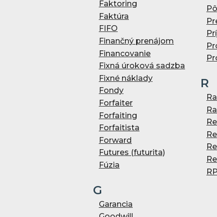
Faktoring
Pô
Faktúra
Pr
FIFO
Pr
Finančný prenájom
Pr
Financovanie
Pr
Fixná úroková sadzba
Fixné náklady
R
Fondy
Ra
Forfaiter
Ra
Forfaiting
Re
Forfaitista
Re
Forward
Re
Futures (futurita)
Re
Fúzia
R
G
Garancia
Goodwill