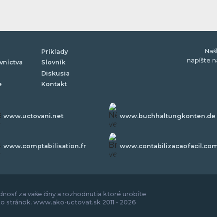
Naš
Príklady
napíšte 
vníctva
Slovník
Diskusia
e
Kontakt
www.uctovani.net
www.buchhaltungkonten.de
www.comptabilisation.fr
www.contabilizacaofacil.co
nosť za vaše činy a rozhodnutia ktoré urobíte
to stránok. www.ako-uctovat.sk 2011 - 2026