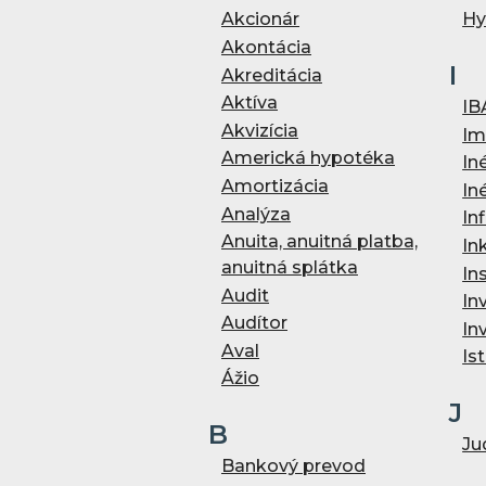
Akcionár
Hy
Akontácia
I
Akreditácia
Aktíva
IB
Akvizícia
Im
Americká hypotéka
In
Amortizácia
In
Analýza
Inf
Anuita, anuitná platba,
In
anuitná splátka
In
Audit
In
Audítor
In
Aval
Is
Ážio
J
B
Ju
Bankový prevod