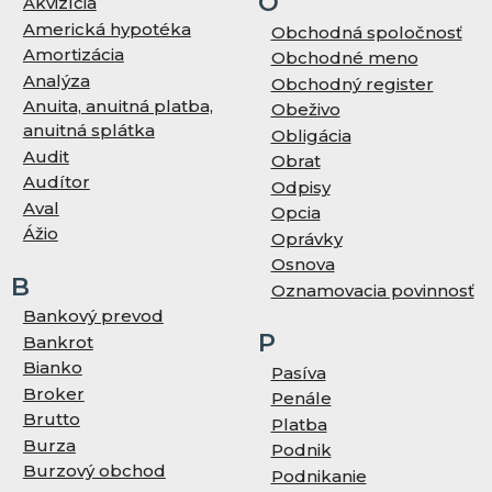
O
Akvizícia
Americká hypotéka
Obchodná spoločnosť
Amortizácia
Obchodné meno
Analýza
Obchodný register
Anuita, anuitná platba,
Obeživo
anuitná splátka
Obligácia
Audit
Obrat
Audítor
Odpisy
Aval
Opcia
Ážio
Oprávky
Osnova
B
Oznamovacia povinnosť
Bankový prevod
P
Bankrot
Bianko
Pasíva
Broker
Penále
Brutto
Platba
Burza
Podnik
Burzový obchod
Podnikanie