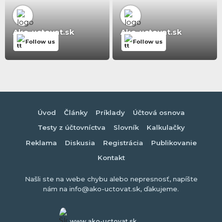
Ako-uctovat.sk
Ako-uctovat.sk
Follow us
Follow us
Úvod
Články
Príklady
Účtová osnova
Testy z účtovníctva
Slovník
Kalkulačky
Reklama
Diskusia
Registrácia
Publikovanie
Kontakt
Našli ste na webe chybu alebo nepresnosť, napíšte
nám na info@ako-uctovat.sk, ďakujeme.
www.ako-uctovat.sk