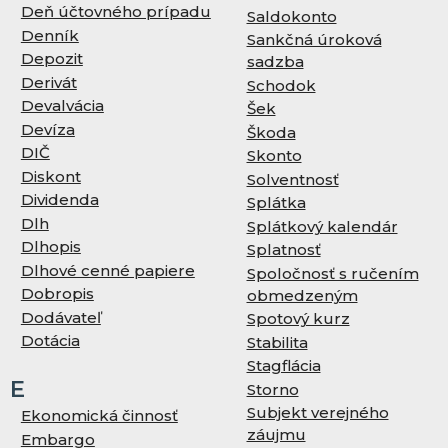
Deň účtovného prípadu
Saldokonto
Denník
Sankčná úroková
Depozit
sadzba
Derivát
Schodok
Devalvácia
Šek
Devíza
Škoda
DIČ
Skonto
Diskont
Solventnosť
Dividenda
Splátka
Dlh
Splátkový kalendár
Dlhopis
Splatnosť
Dlhové cenné papiere
Spoločnosť s ručením
Dobropis
obmedzeným
Dodávateľ
Spotový kurz
Dotácia
Stabilita
Stagflácia
E
Storno
Subjekt verejného
Ekonomická činnosť
záujmu
Embargo