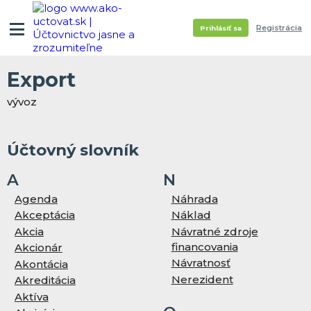
Registrácia
Prihlásiť sa
Export
vývoz
Účtovný slovník
A
N
Agenda
Náhrada
Akceptácia
Náklad
Akcia
Návratné zdroje
financovania
Akcionár
Návratnosť
Akontácia
Nerezident
Akreditácia
Aktíva