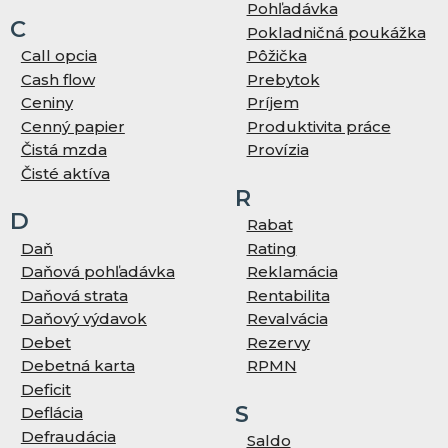
Pohľadávka
C
Pokladničná poukážka
Call opcia
Pôžička
Cash flow
Prebytok
Ceniny
Príjem
Cenný papier
Produktivita práce
Čistá mzda
Provízia
Čisté aktíva
R
D
Rabat
Daň
Rating
Daňová pohľadávka
Reklamácia
Daňová strata
Rentabilita
Daňový výdavok
Revalvácia
Debet
Rezervy
Debetná karta
RPMN
Deficit
S
Deflácia
Defraudácia
Saldo