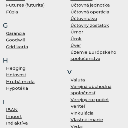
Futures (futurita)
Účtovná jednotka
Fúzia
Účtovná operácia
Účtovníctvo
G
Účtovný zostatok
Úmor
Garancia
Úrok
Goodwill
Úver
Grid karta
územie Európskeho
spoločenstva
H
Hedging
V
Hotovosť
Valuta
Hrubá mzda
Verejná obchodná
Hypotéka
spoločnosť
Verejný rozpočet
I
Veriteľ
IBAN
Vinkulácia
Import
Vlastné imanie
Iné aktíva
Výdaj