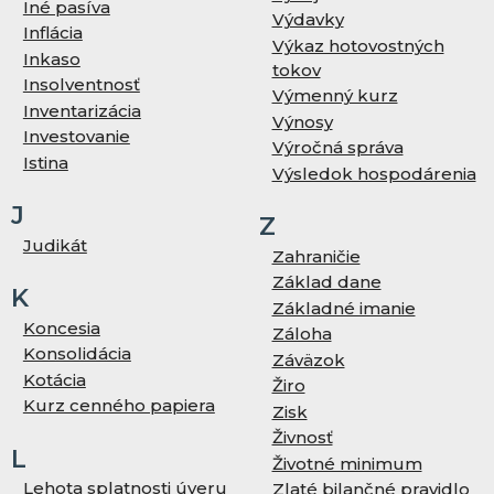
Iné pasíva
Výdavky
Inflácia
Výkaz hotovostných
Inkaso
tokov
Insolventnosť
Výmenný kurz
Inventarizácia
Výnosy
Investovanie
Výročná správa
Istina
Výsledok hospodárenia
J
Z
Judikát
Zahraničie
Základ dane
K
Základné imanie
Koncesia
Záloha
Konsolidácia
Záväzok
Kotácia
Žiro
Kurz cenného papiera
Zisk
Živnosť
L
Životné minimum
Lehota splatnosti úveru
Zlaté bilančné pravidlo