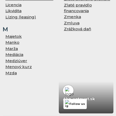
Licencia
Zlaté pravidlo
financovania
Likvidita
Zmenka
Lízing (leasing)
Zmluva
M
Zrážková daň
Majetok
Manko
Marža
Mediácia
Medziúver
Menový kurz
Mzda
Ako-uctovat.sk
Follow us