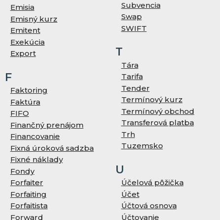
Subvencia
Emisia
Swap
Emisný kurz
SWIFT
Emitent
Exekúcia
T
Export
Tára
F
Tarifa
Tender
Faktoring
Termínový kurz
Faktúra
Termínový obchod
FIFO
Transferová platba
Finančný prenájom
Trh
Financovanie
Tuzemsko
Fixná úroková sadzba
Fixné náklady
U
Fondy
Forfaiter
Účelová pôžička
Forfaiting
Účet
Forfaitista
Účtová osnova
Forward
Účtovanie