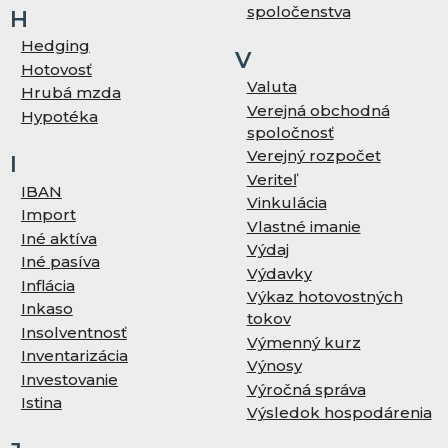
spoločenstva
H
Hedging
V
Hotovosť
Valuta
Hrubá mzda
Verejná obchodná
Hypotéka
spoločnosť
Verejný rozpočet
I
Veriteľ
IBAN
Vinkulácia
Import
Vlastné imanie
Iné aktíva
Výdaj
Iné pasíva
Výdavky
Inflácia
Výkaz hotovostných
Inkaso
tokov
Insolventnosť
Výmenný kurz
Inventarizácia
Výnosy
Investovanie
Výročná správa
Istina
Výsledok hospodárenia