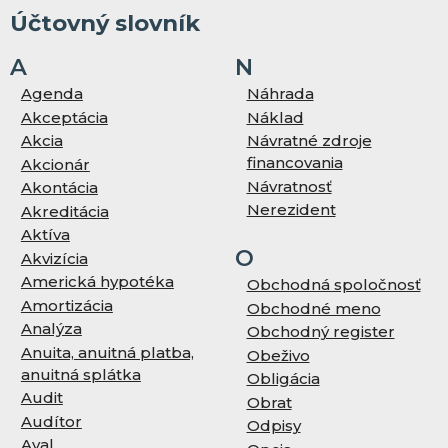
Účtovný slovník
A
N
Agenda
Náhrada
Akceptácia
Náklad
Akcia
Návratné zdroje
financovania
Akcionár
Návratnosť
Akontácia
Nerezident
Akreditácia
Aktíva
O
Akvizícia
Americká hypotéka
Obchodná spoločnosť
Amortizácia
Obchodné meno
Analýza
Obchodný register
Anuita, anuitná platba,
Obeživo
anuitná splátka
Obligácia
Audit
Obrat
Audítor
Odpisy
Aval