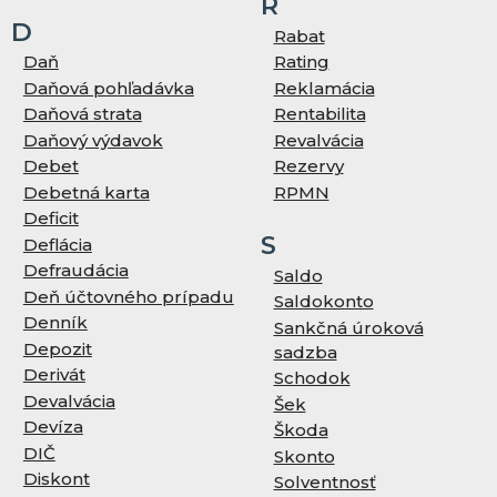
R
D
Rabat
Daň
Rating
Daňová pohľadávka
Reklamácia
Daňová strata
Rentabilita
Daňový výdavok
Revalvácia
Debet
Rezervy
Debetná karta
RPMN
Deficit
S
Deflácia
Defraudácia
Saldo
Deň účtovného prípadu
Saldokonto
Denník
Sankčná úroková
Depozit
sadzba
Derivát
Schodok
Devalvácia
Šek
Devíza
Škoda
DIČ
Skonto
Diskont
Solventnosť