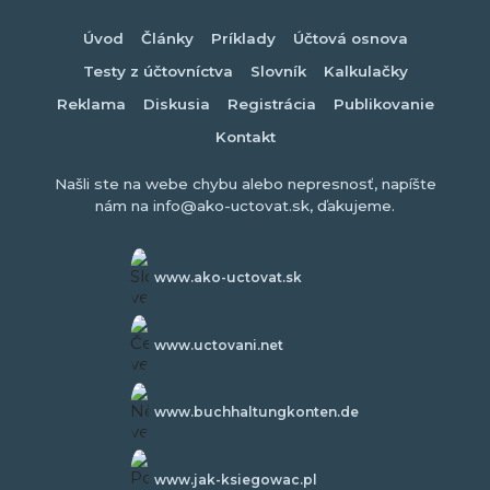
Úvod
Články
Príklady
Účtová osnova
Testy z účtovníctva
Slovník
Kalkulačky
Reklama
Diskusia
Registrácia
Publikovanie
Kontakt
Našli ste na webe chybu alebo nepresnosť, napíšte
nám na info@ako-uctovat.sk, ďakujeme.
www.ako-uctovat.sk
www.uctovani.net
www.buchhaltungkonten.de
www.jak-ksiegowac.pl