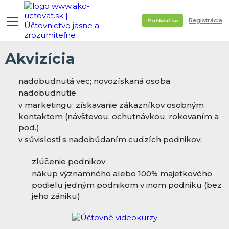
Registrácia
Prihlásiť sa
Akvizícia
nadobudnutá vec; novozískaná osoba
nadobudnutie
v marketingu: získavanie zákazníkov osobným
kontaktom (návštevou, ochutnávkou, rokovaním a
pod.)
v súvislosti s nadobúdaním cudzích podnikov:
zlúčenie podnikov
nákup významného alebo 100% majetkového
podielu jedným podnikom v inom podniku (bez
jeho zániku)