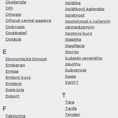
Dividenda
Splátka
Dlh
Splátkový kalendár
Dlhopis
Splatnosť
Dlhové cenné papiere
Spoločnosť s ručením
Dobropis
obmedzeným
Dodávateľ
Spotový kurz
Dotácia
Stabilita
Stagflácia
E
Storno
Subjekt verejného
Ekonomická činnosť
záujmu
Embargo
Subvencia
Emisia
Swap
Emisný kurz
SWIFT
Emitent
Exekúcia
T
Export
Tára
F
Tarifa
Tender
Faktoring