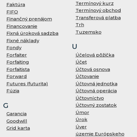
Termínový kurz
Faktúra
Termínový obchod
FIFO
Transferová platba
Finančný prenájom
Trh
Financovanie
Tuzemsko
Fixná úroková sadzba
Fixné náklady
U
Fondy
Forfaiter
Účelová pôžička
Forfaiting
Účet
Forfaitista
Účtová osnova
Forward
Účtovanie
Futures (futurita)
Účtovná jednotka
Fúzia
Účtovná operácia
Účtovníctvo
G
Účtovný zostatok
Úmor
Garancia
Úrok
Goodwill
Úver
Grid karta
územie Európskeho