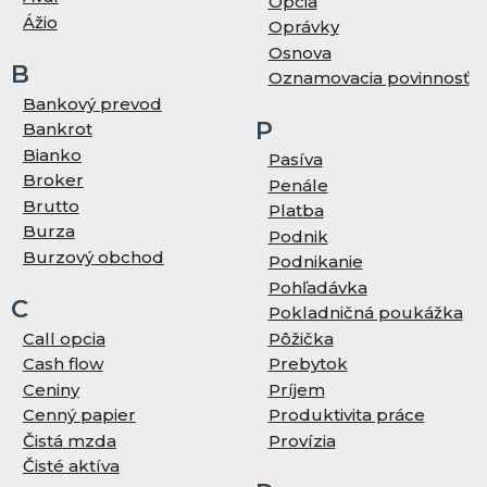
Opcia
Ážio
Oprávky
Osnova
B
Oznamovacia povinnosť
Bankový prevod
P
Bankrot
Bianko
Pasíva
Broker
Penále
Brutto
Platba
Burza
Podnik
Burzový obchod
Podnikanie
Pohľadávka
C
Pokladničná poukážka
Call opcia
Pôžička
Cash flow
Prebytok
Ceniny
Príjem
Cenný papier
Produktivita práce
Čistá mzda
Provízia
Čisté aktíva