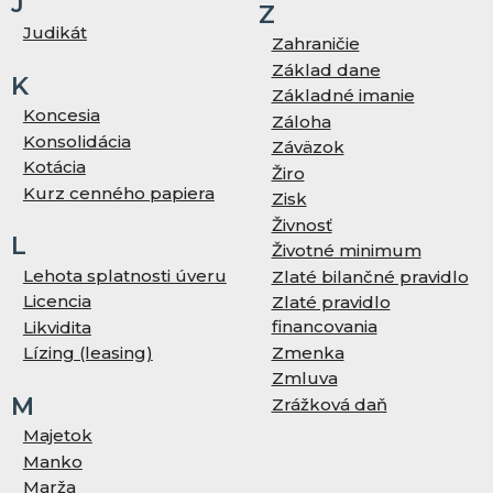
J
Z
Judikát
Zahraničie
Základ dane
K
Základné imanie
Koncesia
Záloha
Konsolidácia
Záväzok
Kotácia
Žiro
Kurz cenného papiera
Zisk
Živnosť
L
Životné minimum
Lehota splatnosti úveru
Zlaté bilančné pravidlo
Licencia
Zlaté pravidlo
financovania
Likvidita
Zmenka
Lízing (leasing)
Zmluva
M
Zrážková daň
Majetok
Manko
Marža